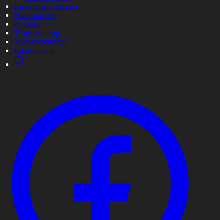
Бағдарлама кестесі
Жаңалықтар
Жобалар
Телехикаялар
Мультсериалдар
Видеоархив