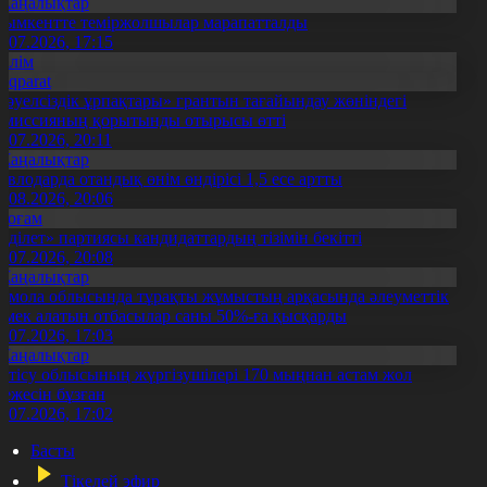
Жаңалықтар
ымкентте теміржолшылар марапатталды
1.07.2026, 17:15
Білім
Aqparat
Тәуелсіздік ұрпақтары» грантын тағайындау жөніндегі
омиссияның қорытынды отырысы өтті
1.07.2026, 20:11
Жаңалықтар
авлодарда отандық өнім өндірісі 1,5 есе артты
5.08.2026, 20:06
Қоғам
Әділет» партиясы кандидаттардың тізімін бекітті
0.07.2026, 20:08
Жаңалықтар
қмола облысында тұрақты жұмыстың арқасында әлеуметтік
өмек алатын отбасылар саны 50%-ға қысқарды
1.07.2026, 17:03
Жаңалықтар
етісу облысының жүргізушілері 170 мыңнан астам жол
режесін бұзған
1.07.2026, 17:02
Басты
Тікелей эфир