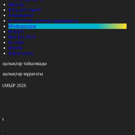
#Қоғам
#Заң мен тәртіп
#Экономика
#«100 кітап» ұлттық сауалнамасы
#Референдум
#Оқиға
#EURO 2024
#Спорт
#Әлем
#Денсаулық
аңалықтар табылмады
аңалықтар мұрағаты
АМЫР 2026
с
с
р
с
м
н
к