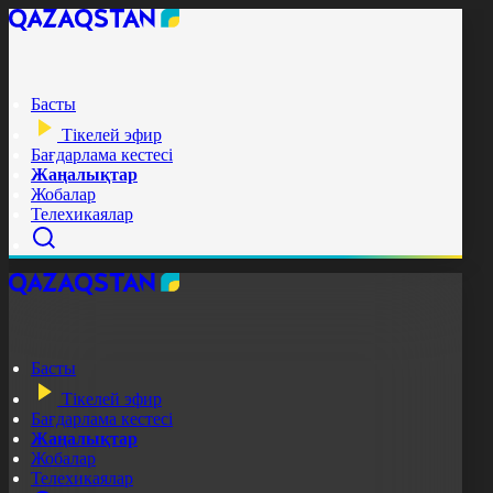
Басты
Тікелей эфир
Бағдарлама кестесі
Жаңалықтар
Жобалар
Телехикаялар
Басты
Тікелей эфир
Бағдарлама кестесі
Жаңалықтар
Жобалар
Телехикаялар