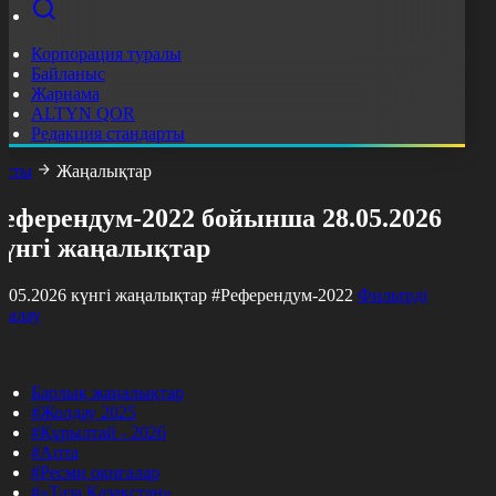
Корпорация туралы
Байланыс
Жарнама
ALTYN QOR
Редакция стандарты
асты
Жаңалықтар
Референдум-2022 бойынша 28.05.2026
күнгі жаңалықтар
8.05.2026 күнгі жаңалықтар
#Референдум-2022
Фильтрді
азалау
Барлық жаңалықтар
#Жолдау 2025
#Құрылтай - 2026
#Апта
#Ресми оқиғалар
#«Таза Қазақстан»