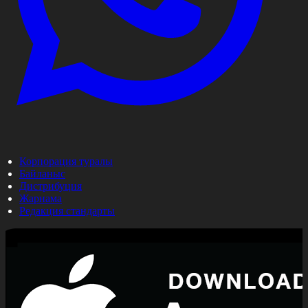
Корпорация туралы
Байланыс
Дистрибуция
Жарнама
Редакция стандарты