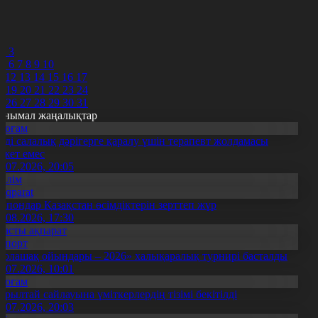
7
8
9
0
2
3
5
6
7
8
9
10
1
12
13
14
15
16
17
8
19
20
21
22
23
24
5
26
27
28
29
30
31
анымал жаңалықтар
Қоғам
нді салалық дәрігерге қаралу үшін терапевт жолдамасы
ажет емес
0.07.2026, 20:05
Білім
Aqparat
апондар Қазақстан өсімдіктерін зерттеп жүр
4.08.2026, 17:30
Басты ақпарат
Спорт
Болашақ ойындары – 2026» халықаралық турнирі басталды
0.07.2026, 10:01
Қоғам
ұрылтай сайлауына үміткерлердің тізімі бекітілді
3.07.2026, 20:03