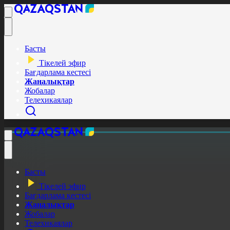
Басты
Тікелей эфир
Бағдарлама кестесі
Жаңалықтар
Жобалар
Телехикаялар
Басты
Тікелей эфир
Бағдарлама кестесі
Жаңалықтар
Жобалар
Телехикаялар