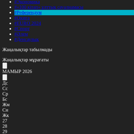
#Экономика
#«100 кітап» ұлттық сауалнамасы
#Референдум
#Оқиға
#EURO 2024
#Спорт
#Әлем
#Денсаулық
Жаңалықтар табылмады
Жаңалықтар мұрағаты
МАМЫР 2026
Дс
Сс
Ср
Бс
Жм
Сн
Жк
27
28
29