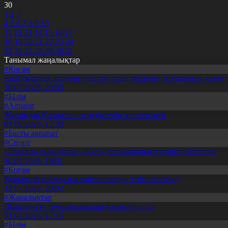
30
1
2
3
4
5
6
7
8
9
10
11
12
13
14
15
16
17
18
19
20
21
22
23
24
25
26
27
28
29
30
31
Танымал жаңалықтар
#Қоғам
Енді салалық дәрігерге қаралу үшін терапевт жолдамасы қажет 
30.07.2026, 20:05
#Білім
#Aqparat
Жапондар Қазақстан өсімдіктерін зерттеп жүр
04.08.2026, 17:30
#Басты ақпарат
#Спорт
«Болашақ ойындары – 2026» халықаралық турнирі басталды
30.07.2026, 10:01
#Қоғам
Құрылтай сайлауына үміткерлердің тізімі бекітілді
13.07.2026, 20:03
#Жаңалықтар
Шымкентте теміржолшылар марапатталды
31.07.2026, 17:15
#Білім