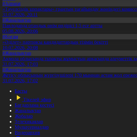
#Aqparat
«Тәуелсіздік ұрпақтары» грантын тағайындау жөніндегі коми
31.07.2026, 20:11
#Жаңалықтар
Павлодарда отандық өнім өндірісі 1,5 есе артты
05.08.2026, 20:06
#Қоғам
«Әділет» партиясы кандидаттардың тізімін бекітті
10.07.2026, 20:08
#Жаңалықтар
Ақмола облысында тұрақты жұмыстың арқасында әлеуметтік к
31.07.2026, 17:03
#Жаңалықтар
Жетісу облысының жүргізушілері 170 мыңнан астам жол ережес
31.07.2026, 17:02
Басты
Тікелей эфир
Бағдарлама кестесі
Жаңалықтар
Жобалар
Телехикаялар
Мультсериалдар
Видеоархив