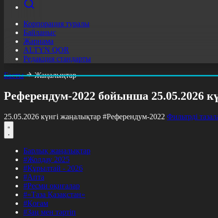
Корпорация туралы
Байланыс
Жарнама
ALTYN QOR
Редакция стандарты
Басты
Жаңалықтар
Референдум-2022 бойынша 25.05.2026 к
25.05.2026 күнгі жаңалықтар
#Референдум-2022
Фильтрді тазал
Барлық жаңалықтар
#Жолдау 2025
#Құрылтай - 2026
#Апта
#Ресми оқиғалар
#«Таза Қазақстан»
#Қоғам
#Заң мен тәртіп