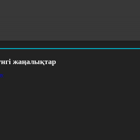
үнгі жаңалықтар
ау