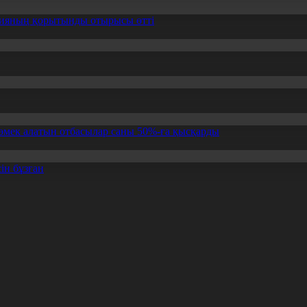
ссияның қорытынды отырысы өтті
өмек алатын отбасылар саны 50%-ға қысқарды
ін бұзған