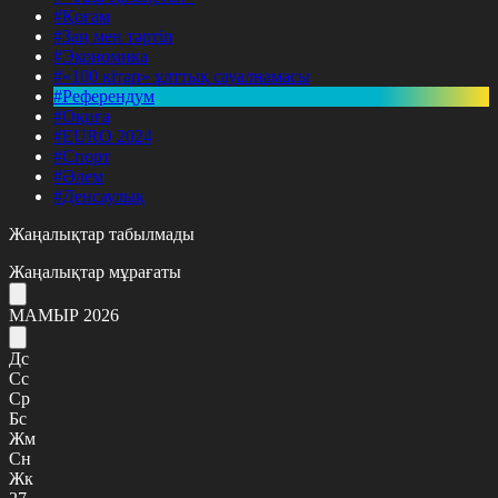
#Қоғам
#Заң мен тәртіп
#Экономика
#«100 кітап» ұлттық сауалнамасы
#Референдум
#Оқиға
#EURO 2024
#Спорт
#Әлем
#Денсаулық
Жаңалықтар табылмады
Жаңалықтар мұрағаты
МАМЫР 2026
Дс
Сс
Ср
Бс
Жм
Сн
Жк