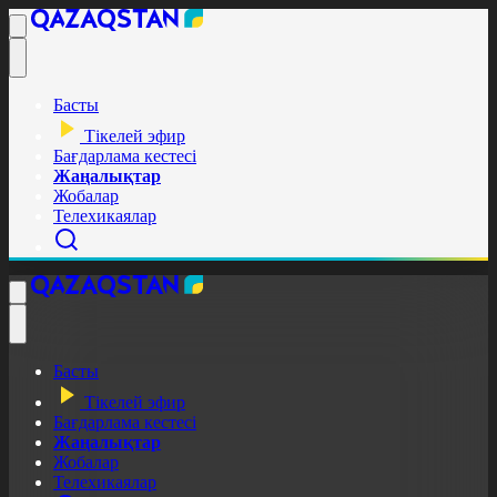
Басты
Тікелей эфир
Бағдарлама кестесі
Жаңалықтар
Жобалар
Телехикаялар
Басты
Тікелей эфир
Бағдарлама кестесі
Жаңалықтар
Жобалар
Телехикаялар