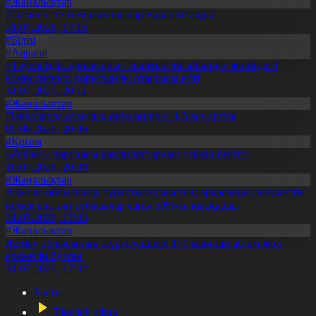
#Жаңалықтар
Шымкентте теміржолшылар марапатталды
31.07.2026, 17:15
#Білім
#Aqparat
«Тәуелсіздік ұрпақтары» грантын тағайындау жөніндегі
комиссияның қорытынды отырысы өтті
31.07.2026, 20:11
#Жаңалықтар
Павлодарда отандық өнім өндірісі 1,5 есе артты
05.08.2026, 20:06
#Қоғам
«Әділет» партиясы кандидаттардың тізімін бекітті
10.07.2026, 20:08
#Жаңалықтар
Ақмола облысында тұрақты жұмыстың арқасында әлеуметтік
көмек алатын отбасылар саны 50%-ға қысқарды
31.07.2026, 17:03
#Жаңалықтар
Жетісу облысының жүргізушілері 170 мыңнан астам жол
ережесін бұзған
31.07.2026, 17:02
Басты
Тікелей эфир