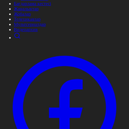
Бағдарлама кестесі
Жаңалықтар
Жобалар
Телехикаялар
Мультсериалдар
Видеоархив