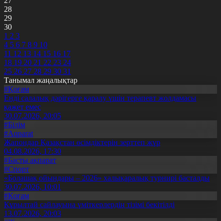
27
28
29
30
1
2
3
4
5
6
7
8
9
10
11
12
13
14
15
16
17
18
19
20
21
22
23
24
25
26
27
28
29
30
31
Танымал жаңалықтар
#Қоғам
Енді салалық дәрігерге қаралу үшін терапевт жолдамасы
қажет емес
30.07.2026, 20:05
#Білім
#Aqparat
Жапондар Қазақстан өсімдіктерін зерттеп жүр
04.08.2026, 17:30
#Басты ақпарат
#Спорт
«Болашақ ойындары – 2026» халықаралық турнирі басталды
30.07.2026, 10:01
#Қоғам
Құрылтай сайлауына үміткерлердің тізімі бекітілді
13.07.2026, 20:03