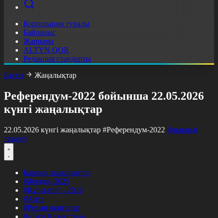
Корпорация туралы
Байланыс
Жарнама
ALTYN QOR
Редакция стандарты
Басты
Жаңалықтар
Референдум-2022 бойынша 22.05.2026
күнгі жаңалықтар
22.05.2026 күнгі жаңалықтар
#Референдум-2022
Фильтрді
тазалау
Барлық жаңалықтар
#Жолдау 2025
#Құрылтай - 2026
#Апта
#Ресми оқиғалар
#«Таза Қазақстан»