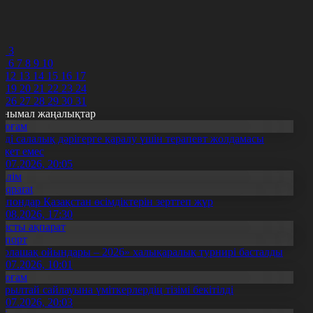
7
8
9
0
2
3
5
6
7
8
9
10
1
12
13
14
15
16
17
8
19
20
21
22
23
24
5
26
27
28
29
30
31
анымал жаңалықтар
Қоғам
нді салалық дәрігерге қаралу үшін терапевт жолдамасы
ажет емес
0.07.2026, 20:05
Білім
Aqparat
апондар Қазақстан өсімдіктерін зерттеп жүр
4.08.2026, 17:30
Басты ақпарат
Спорт
Болашақ ойындары – 2026» халықаралық турнирі басталды
0.07.2026, 10:01
Қоғам
ұрылтай сайлауына үміткерлердің тізімі бекітілді
3.07.2026, 20:03