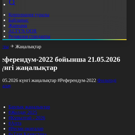
Корпорация туралы
Байланыс
Жарнама
ALTYN QOR
Редакция стандарты
асты
Жаңалықтар
Референдум-2022 бойынша 21.05.2026
күнгі жаңалықтар
1.05.2026 күнгі жаңалықтар
#Референдум-2022
Фильтрді
азалау
Барлық жаңалықтар
#Жолдау 2025
#Құрылтай - 2026
#Апта
#Ресми оқиғалар
#«Таза Қазақстан»