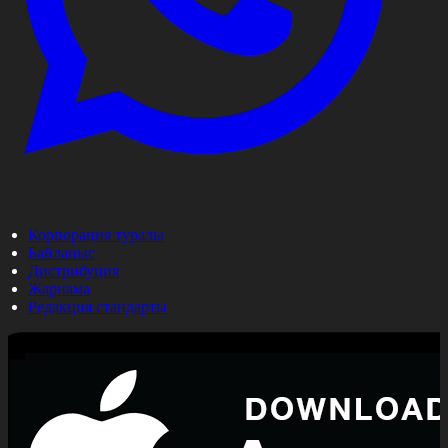
Корпорация туралы
Байланыс
Дистрибуция
Жарнама
Редакция стандарты