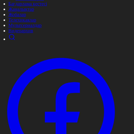
Бағдарлама кестесі
Жаңалықтар
Жобалар
Телехикаялар
Мультсериалдар
Видеоархив