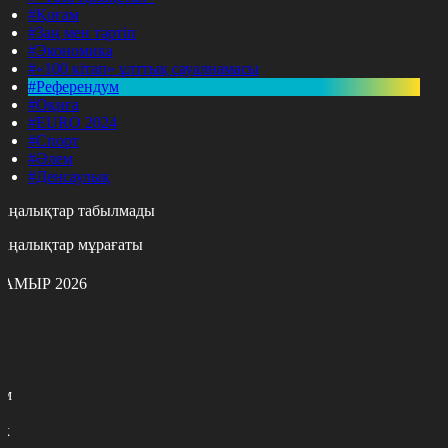
#Қоғам
#Заң мен тәртіп
#Экономика
#«100 кітап» ұлттық сауалнамасы
#Референдум
#Оқиға
#EURO 2024
#Спорт
#Әлем
#Денсаулық
аңалықтар табылмады
аңалықтар мұрағаты
АМЫР 2026
с
с
р
с
м
н
к