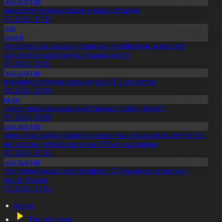
Жаңалықтар
ымкентте теміржолшылар марапатталды
1.07.2026, 17:15
Білім
Aqparat
Тәуелсіздік ұрпақтары» грантын тағайындау жөніндегі
омиссияның қорытынды отырысы өтті
1.07.2026, 20:11
Жаңалықтар
авлодарда отандық өнім өндірісі 1,5 есе артты
5.08.2026, 20:06
Қоғам
Әділет» партиясы кандидаттардың тізімін бекітті
0.07.2026, 20:08
Жаңалықтар
қмола облысында тұрақты жұмыстың арқасында әлеуметтік
өмек алатын отбасылар саны 50%-ға қысқарды
1.07.2026, 17:03
Жаңалықтар
етісу облысының жүргізушілері 170 мыңнан астам жол
режесін бұзған
1.07.2026, 17:02
Басты
Тікелей эфир