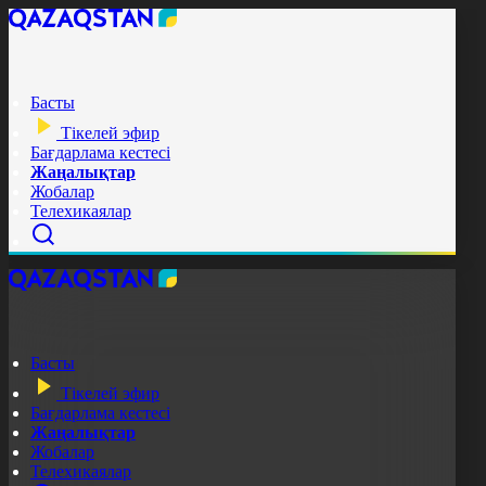
Басты
Тікелей эфир
Бағдарлама кестесі
Жаңалықтар
Жобалар
Телехикаялар
Басты
Тікелей эфир
Бағдарлама кестесі
Жаңалықтар
Жобалар
Телехикаялар