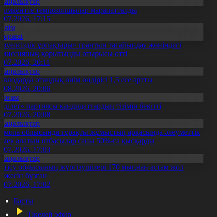
Жаңалықтар
ымкентте теміржолшылар марапатталды
1.07.2026, 17:15
Білім
Aqparat
Тәуелсіздік ұрпақтары» грантын тағайындау жөніндегі
омиссияның қорытынды отырысы өтті
1.07.2026, 20:11
Жаңалықтар
авлодарда отандық өнім өндірісі 1,5 есе артты
5.08.2026, 20:06
Қоғам
Әділет» партиясы кандидаттардың тізімін бекітті
0.07.2026, 20:08
Жаңалықтар
қмола облысында тұрақты жұмыстың арқасында әлеуметтік
өмек алатын отбасылар саны 50%-ға қысқарды
1.07.2026, 17:03
Жаңалықтар
етісу облысының жүргізушілері 170 мыңнан астам жол
режесін бұзған
1.07.2026, 17:02
Басты
Тікелей эфир