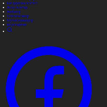
Бағдарлама кестесі
Жаңалықтар
Жобалар
Телехикаялар
Мультсериалдар
Видеоархив