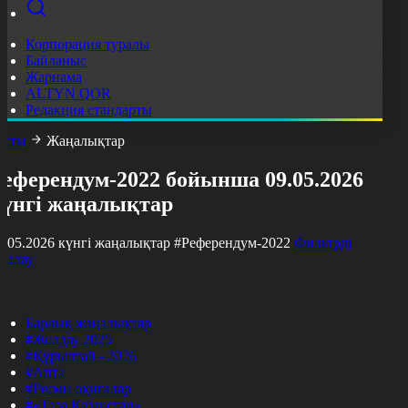
Корпорация туралы
Байланыс
Жарнама
ALTYN QOR
Редакция стандарты
асты
Жаңалықтар
Референдум-2022 бойынша 09.05.2026
күнгі жаңалықтар
9.05.2026 күнгі жаңалықтар
#Референдум-2022
Фильтрді
азалау
Барлық жаңалықтар
#Жолдау 2025
#Құрылтай - 2026
#Апта
#Ресми оқиғалар
#«Таза Қазақстан»