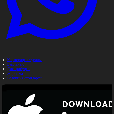
Корпорация туралы
Байланыс
Дистрибуция
Жарнама
Редакция стандарты