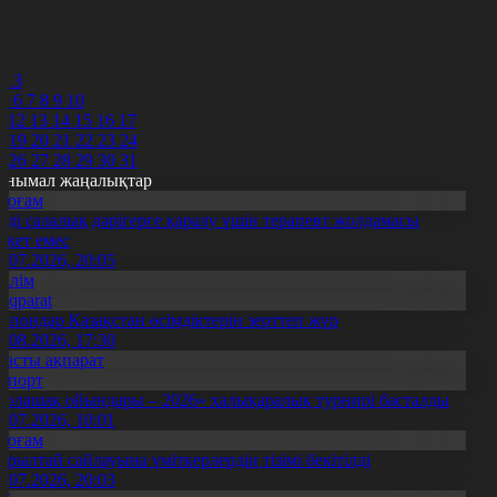
7
8
9
0
2
3
5
6
7
8
9
10
1
12
13
14
15
16
17
8
19
20
21
22
23
24
5
26
27
28
29
30
31
анымал жаңалықтар
Қоғам
нді салалық дәрігерге қаралу үшін терапевт жолдамасы
ажет емес
0.07.2026, 20:05
Білім
Aqparat
апондар Қазақстан өсімдіктерін зерттеп жүр
4.08.2026, 17:30
Басты ақпарат
Спорт
Болашақ ойындары – 2026» халықаралық турнирі басталды
0.07.2026, 10:01
Қоғам
ұрылтай сайлауына үміткерлердің тізімі бекітілді
3.07.2026, 20:03