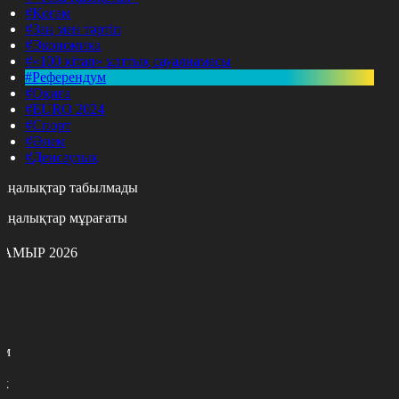
#Қоғам
#Заң мен тәртіп
#Экономика
#«100 кітап» ұлттық сауалнамасы
#Референдум
#Оқиға
#EURO 2024
#Спорт
#Әлем
#Денсаулық
аңалықтар табылмады
аңалықтар мұрағаты
АМЫР 2026
с
с
р
с
м
н
к