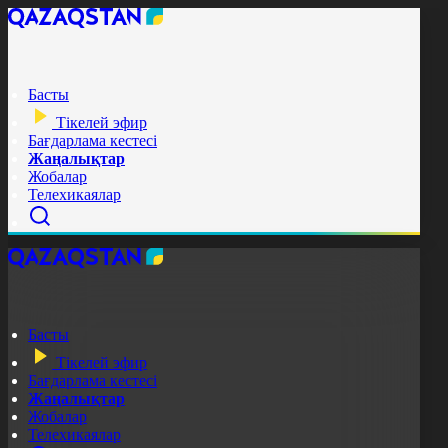
Басты
Тікелей эфир
Бағдарлама кестесі
Жаңалықтар
Жобалар
Телехикаялар
Басты
Тікелей эфир
Бағдарлама кестесі
Жаңалықтар
Жобалар
Телехикаялар