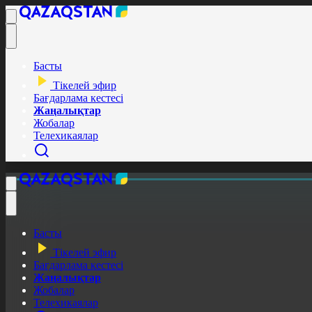
Басты
Тікелей эфир
Бағдарлама кестесі
Жаңалықтар
Жобалар
Телехикаялар
Басты
Тікелей эфир
Бағдарлама кестесі
Жаңалықтар
Жобалар
Телехикаялар