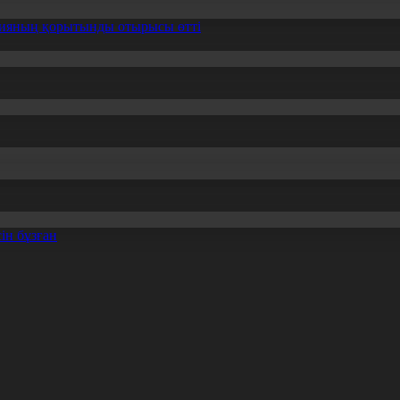
ссияның қорытынды отырысы өтті
ін бұзған