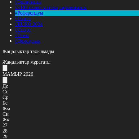
#Экономика
#«100 кітап» ұлттық сауалнамасы
#Референдум
#Оқиға
#EURO 2024
#Спорт
#Әлем
#Денсаулық
Жаңалықтар табылмады
Жаңалықтар мұрағаты
МАМЫР 2026
Дс
Сс
Ср
Бс
Жм
Сн
Жк
27
28
29