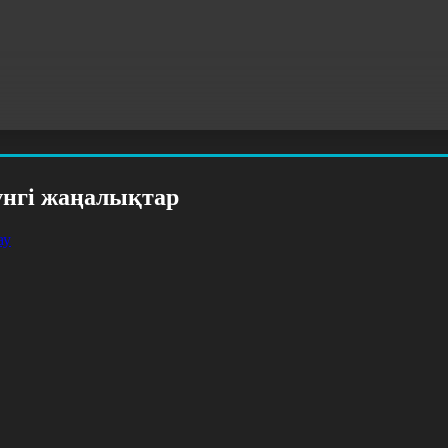
үнгі жаңалықтар
ау