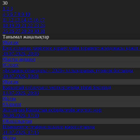
30
1
2
3
4
5
6
7
8
9
10
11
12
13
14
15
16
17
18
19
20
21
22
23
24
25
26
27
28
29
30
31
Танымал жаңалықтар
#Қоғам
Енді салалық дәрігерге қаралу үшін терапевт жолдамасы қажет 
30.07.2026, 20:05
#Басты ақпарат
#Спорт
«Болашақ ойындары – 2026» халықаралық турнирі басталды
30.07.2026, 10:01
#Қоғам
Құрылтай сайлауына үміткерлердің тізімі бекітілді
13.07.2026, 20:03
#Білім
#Aqparat
Жапондар Қазақстан өсімдіктерін зерттеп жүр
04.08.2026, 17:30
#Жаңалықтар
Шымкентте теміржолшылар марапатталды
31.07.2026, 17:15
#Білім