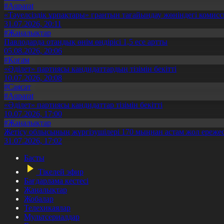
#Aqparat
«Тәуелсіздік ұрпақтары» грантын тағайындау жөніндегі коми
31.07.2026, 20:11
#Жаңалықтар
Павлодарда отандық өнім өндірісі 1,5 есе артты
05.08.2026, 20:06
#Қоғам
«Әділет» партиясы кандидаттардың тізімін бекітті
10.07.2026, 20:08
#Саясат
#Aqparat
«Әділет» партиясы кандидаттар тізімін бекітті
10.07.2026, 17:00
#Жаңалықтар
Жетісу облысының жүргізушілері 170 мыңнан астам жол ережес
31.07.2026, 17:02
Басты
Тікелей эфир
Бағдарлама кестесі
Жаңалықтар
Жобалар
Телехикаялар
Мультсериалдар