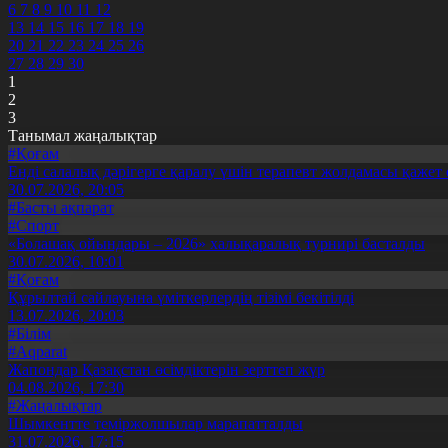
6
7
8
9
10
11
12
13
14
15
16
17
18
19
20
21
22
23
24
25
26
27
28
29
30
1
2
3
Танымал жаңалықтар
#Қоғам
Енді салалық дәрігерге қаралу үшін терапевт жолдамасы қажет 
30.07.2026, 20:05
#Басты ақпарат
#Спорт
«Болашақ ойындары – 2026» халықаралық турнирі басталды
30.07.2026, 10:01
#Қоғам
Құрылтай сайлауына үміткерлердің тізімі бекітілді
13.07.2026, 20:03
#Білім
#Aqparat
Жапондар Қазақстан өсімдіктерін зерттеп жүр
04.08.2026, 17:30
#Жаңалықтар
Шымкентте теміржолшылар марапатталды
31.07.2026, 17:15