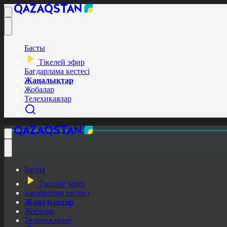
Басты
Тікелей эфир
Бағдарлама кестесі
Жаңалықтар
Жобалар
Телехикаялар
Басты
Тікелей эфир
Бағдарлама кестесі
Жаңалықтар
Жобалар
Телехикаялар