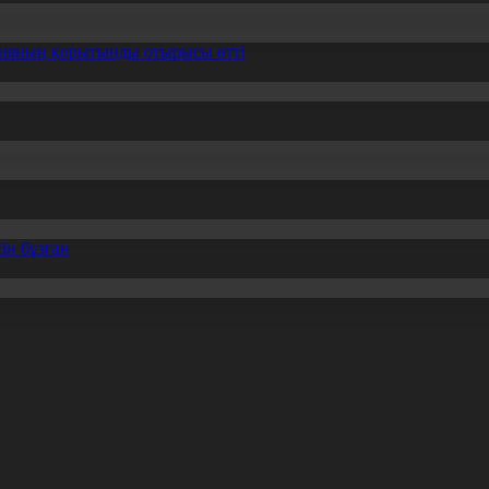
ссияның қорытынды отырысы өтті
ін бұзған