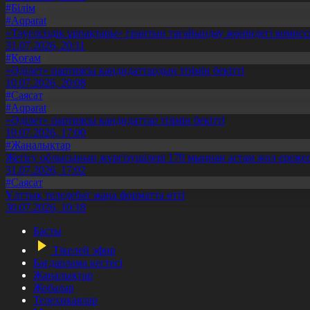
#Білім
#Aqparat
«Тәуелсіздік ұрпақтары» грантын тағайындау жөніндегі коми
31.07.2026, 20:11
#Қоғам
«Әділет» партиясы кандидаттардың тізімін бекітті
10.07.2026, 20:08
#Саясат
#Aqparat
«Әділет» партиясы кандидаттар тізімін бекітті
10.07.2026, 17:00
#Жаңалықтар
Жетісу облысының жүргізушілері 170 мыңнан астам жол ережес
31.07.2026, 17:02
#Саясат
Ұлттық теледебат жаңа форматта өтті
30.07.2026, 10:18
Басты
Тікелей эфир
Бағдарлама кестесі
Жаңалықтар
Жобалар
Телехикаялар