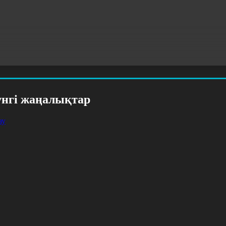
үнгі жаңалықтар
ау