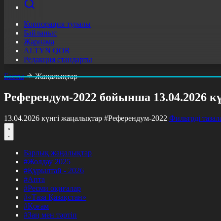
Корпорация туралы
Байланыс
Жарнама
ALTYN QOR
Редакция стандарты
Басты
Жаңалықтар
Референдум-2022 бойынша 13.04.2026 к
13.04.2026 күнгі жаңалықтар
#Референдум-2022
Фильтрді тазал
Барлық жаңалықтар
#Жолдау 2025
#Құрылтай - 2026
#Апта
#Ресми оқиғалар
#«Таза Қазақстан»
#Қоғам
#Заң мен тәртіп