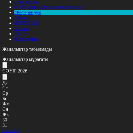
#Экономика
#«100 кітап» ұлттық сауалнамасы
#Референдум
#Оқиға
#EURO 2024
#Спорт
#Әлем
#Денсаулық
Жаңалықтар табылмады
Жаңалықтар мұрағаты
СӘУІР 2026
Дс
Сс
Ср
Бс
Жм
Сн
Жк
30
31
1
2
3
4
5