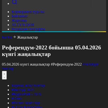
Корпорация туралы
Байланыс
Жарнама
ALTYN QOR
Редакция стандарты
Басты
Жаңалықтар
Референдум-2022 бойынша 05.04.2026
күнгі жаңалықтар
05.04.2026 күнгі жаңалықтар
#Референдум-2022
Фильтрді
тазалау
Барлық жаңалықтар
#Жолдау 2025
#Құрылтай - 2026
#Апта
#Ресми оқиғалар
#«Таза Қазақстан»