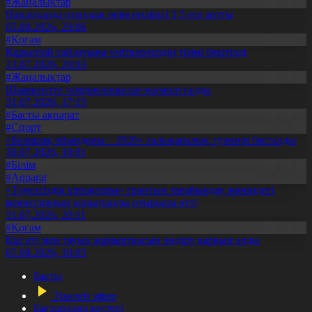
#Жаңалықтар
Павлодарда отандық өнім өндірісі 1,5 есе артты
05.08.2026, 20:06
#Қоғам
Құрылтай сайлауына үміткерлердің тізімі бекітілді
13.07.2026, 20:03
#Жаңалықтар
Шымкентте теміржолшылар марапатталды
31.07.2026, 17:15
#Басты ақпарат
#Спорт
«Болашақ ойындары – 2026» халықаралық турнирі басталды
30.07.2026, 10:01
#Білім
#Aqparat
«Тәуелсіздік ұрпақтары» грантын тағайындау жөніндегі
комиссияның қорытынды отырысы өтті
31.07.2026, 20:11
#Қоғам
Құс еті мен тауық жұмыртқасын өндіру қарқын алды
07.08.2026, 10:05
Басты
Тікелей эфир
Бағдарлама кестесі