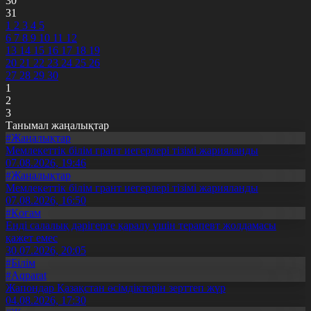
30
31
1
2
3
4
5
6
7
8
9
10
11
12
13
14
15
16
17
18
19
20
21
22
23
24
25
26
27
28
29
30
1
2
3
Танымал жаңалықтар
#Жаңалықтар
Мемлекеттік білім грант иегерлері тізімі жарияланды
07.08.2026, 19:46
#Жаңалықтар
Мемлекеттік білім грант иегерлері тізімі жарияланды
07.08.2026, 16:50
#Қоғам
Енді салалық дәрігерге қаралу үшін терапевт жолдамасы
қажет емес
30.07.2026, 20:05
#Білім
#Aqparat
Жапондар Қазақстан өсімдіктерін зерттеп жүр
04.08.2026, 17:30