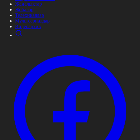
Жаңалықтар
Жобалар
Телехикаялар
Мультсериалдар
Видеоархив