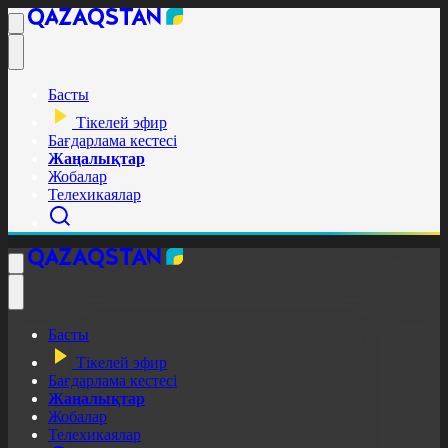
Басты
Тікелей эфир
Бағдарлама кестесі
Жаңалықтар
Жобалар
Телехикаялар
Басты
Тікелей эфир
Бағдарлама кестесі
Жаңалықтар
Жобалар
Телехикаялар