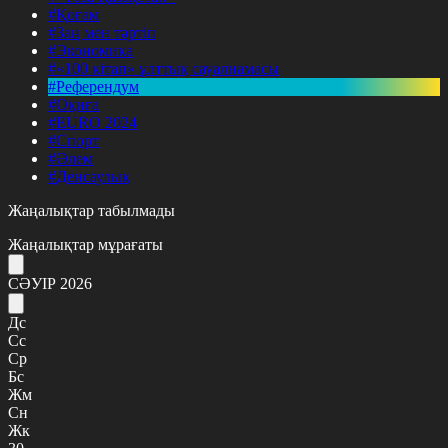
#Қоғам
#Заң мен тәртіп
#Экономика
#«100 кітап» ұлттық сауалнамасы
#Референдум
#Оқиға
#EURO 2024
#Спорт
#Әлем
#Денсаулық
Жаңалықтар табылмады
Жаңалықтар мұрағаты
СӘУІР 2026
Дс
Сс
Ср
Бс
Жм
Сн
Жк