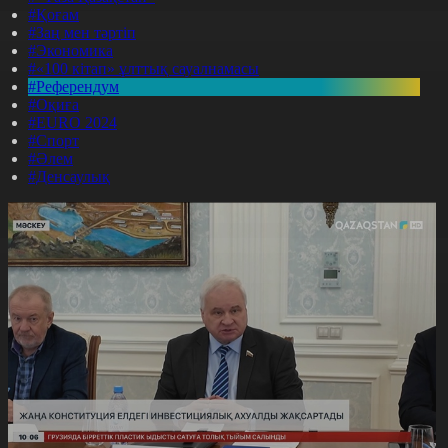
#Қоғам
#Заң мен тәртіп
#Экономика
#«100 кітап» ұлттық сауалнамасы
#Референдум
#Оқиға
#EURO 2024
#Спорт
#Әлем
#Денсаулық