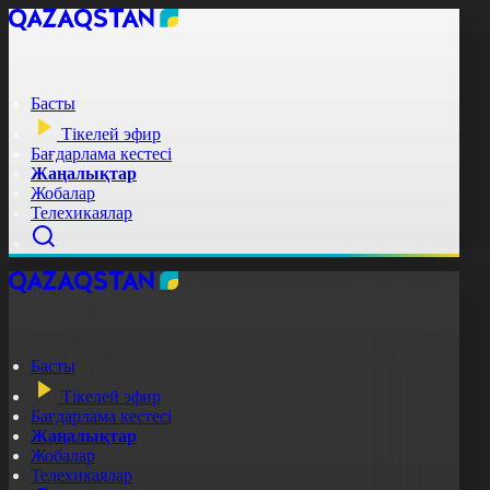
Басты
Тікелей эфир
Бағдарлама кестесі
Жаңалықтар
Жобалар
Телехикаялар
Басты
Тікелей эфир
Бағдарлама кестесі
Жаңалықтар
Жобалар
Телехикаялар