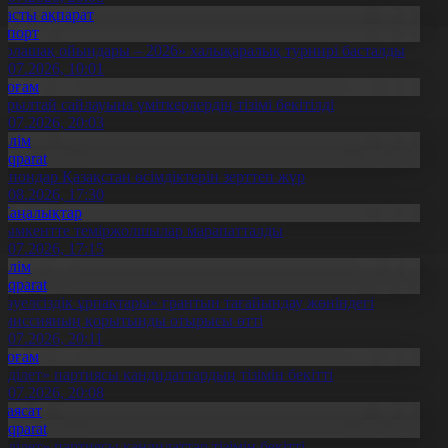
Басты ақпарат
Спорт
Болашақ ойындары – 2026» халықаралық турнирі басталды
0.07.2026, 10:01
Қоғам
ұрылтай сайлауына үміткерлердің тізімі бекітілді
3.07.2026, 20:03
Білім
Aqparat
апондар Қазақстан өсімдіктерін зерттеп жүр
4.08.2026, 17:30
Жаңалықтар
ымкентте теміржолшылар марапатталды
1.07.2026, 17:15
Білім
Aqparat
Тәуелсіздік ұрпақтары» грантын тағайындау жөніндегі
омиссияның қорытынды отырысы өтті
1.07.2026, 20:11
Қоғам
Әділет» партиясы кандидаттардың тізімін бекітті
0.07.2026, 20:08
Саясат
Aqparat
Әділет» партиясы кандидаттар тізімін бекітті