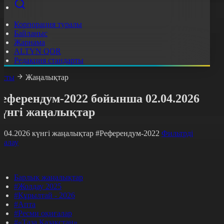
Корпорация туралы
Байланыс
Жарнама
ALTYN QOR
Редакция стандарты
асты
Жаңалықтар
Референдум-2022 бойынша 02.04.2026
күнгі жаңалықтар
2.04.2026 күнгі жаңалықтар
#Референдум-2022
Фильтрді
азалау
Барлық жаңалықтар
#Жолдау 2025
#Құрылтай - 2026
#Апта
#Ресми оқиғалар
#«Таза Қазақстан»