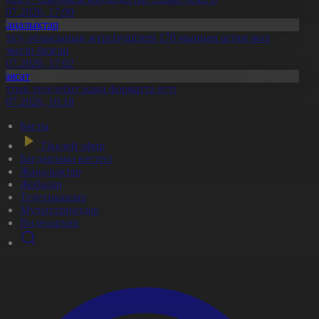
0.07.2026, 17:00
Жаңалықтар
етісу облысының жүргізушілері 170 мыңнан астам жол
режесін бұзған
1.07.2026, 17:02
Саясат
лттық теледебат жаңа форматта өтті
0.07.2026, 10:18
Басты
Тікелей эфир
Бағдарлама кестесі
Жаңалықтар
Жобалар
Телехикаялар
Мультсериалдар
Видеоархив