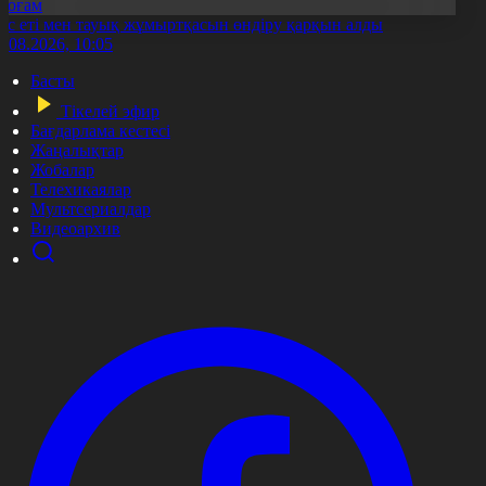
Қоғам
ұс еті мен тауық жұмыртқасын өндіру қарқын алды
7.08.2026, 10:05
Басты
Тікелей эфир
Бағдарлама кестесі
Жаңалықтар
Жобалар
Телехикаялар
Мультсериалдар
Видеоархив