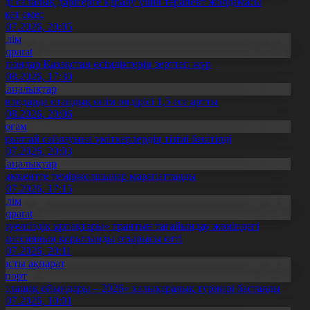
нді салалық дәрігерге қаралу үшін терапевт жолдамасы
ажет емес
0.07.2026, 20:05
Білім
Aqparat
апондар Қазақстан өсімдіктерін зерттеп жүр
4.08.2026, 17:30
Жаңалықтар
авлодарда отандық өнім өндірісі 1,5 есе артты
5.08.2026, 20:06
Қоғам
ұрылтай сайлауына үміткерлердің тізімі бекітілді
3.07.2026, 20:03
Жаңалықтар
ымкентте теміржолшылар марапатталды
1.07.2026, 17:15
Білім
Aqparat
Тәуелсіздік ұрпақтары» грантын тағайындау жөніндегі
омиссияның қорытынды отырысы өтті
1.07.2026, 20:11
Басты ақпарат
Спорт
Болашақ ойындары – 2026» халықаралық турнирі басталды
0.07.2026, 10:01