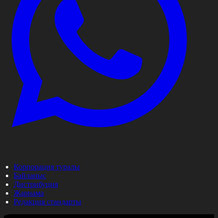
Корпорация туралы
Байланыс
Дистрибуция
Жарнама
Редакция стандарты