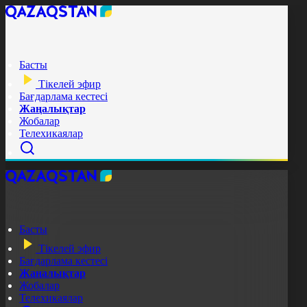
Басты
Тікелей эфир
Бағдарлама кестесі
Жаңалықтар
Жобалар
Телехикаялар
Басты
Тікелей эфир
Бағдарлама кестесі
Жаңалықтар
Жобалар
Телехикаялар