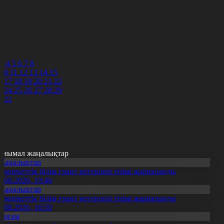
3
4
5
6
7
8
3
4
5
6
7
8
10
11
12
13
14
15
6
17
18
19
20
21
22
3
24
25
26
27
28
29
0
31
анымал жаңалықтар
Жаңалықтар
емлекеттік білім грант иегерлері тізімі жарияланды
7.08.2026, 19:46
Жаңалықтар
емлекеттік білім грант иегерлері тізімі жарияланды
7.08.2026, 16:50
Қоғам