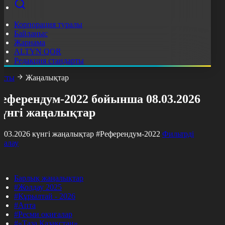
Корпорация туралы
Байланыс
Жарнама
ALTYN QOR
Редакция стандарты
асты
Жаңалықтар
Референдум-2022 бойынша 08.03.2026
күнгі жаңалықтар
8.03.2026 күнгі жаңалықтар
#Референдум-2022
Фильтрді
азалау
Барлық жаңалықтар
#Жолдау 2025
#Құрылтай - 2026
#Апта
#Ресми оқиғалар
#«Таза Қазақстан»