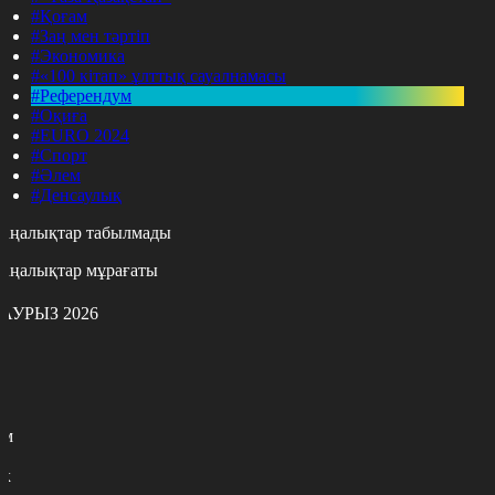
#Қоғам
#Заң мен тәртіп
#Экономика
#«100 кітап» ұлттық сауалнамасы
#Референдум
#Оқиға
#EURO 2024
#Спорт
#Әлем
#Денсаулық
аңалықтар табылмады
аңалықтар мұрағаты
АУРЫЗ 2026
с
с
р
с
м
н
к