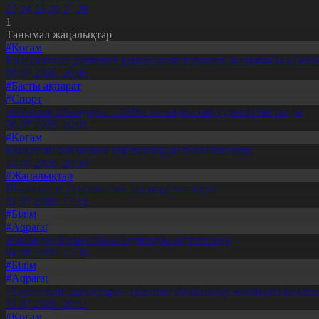
23
24
25
26
27
28
1
Танымал жаңалықтар
#Қоғам
Енді салалық дәрігерге қаралу үшін терапевт жолдамасы қажет 
30.07.2026, 20:05
#Басты ақпарат
#Спорт
«Болашақ ойындары – 2026» халықаралық турнирі басталды
30.07.2026, 10:01
#Қоғам
Құрылтай сайлауына үміткерлердің тізімі бекітілді
13.07.2026, 20:03
#Жаңалықтар
Шымкентте теміржолшылар марапатталды
31.07.2026, 17:15
#Білім
#Aqparat
Жапондар Қазақстан өсімдіктерін зерттеп жүр
04.08.2026, 17:30
#Білім
#Aqparat
«Тәуелсіздік ұрпақтары» грантын тағайындау жөніндегі коми
31.07.2026, 20:11
#Қоғам