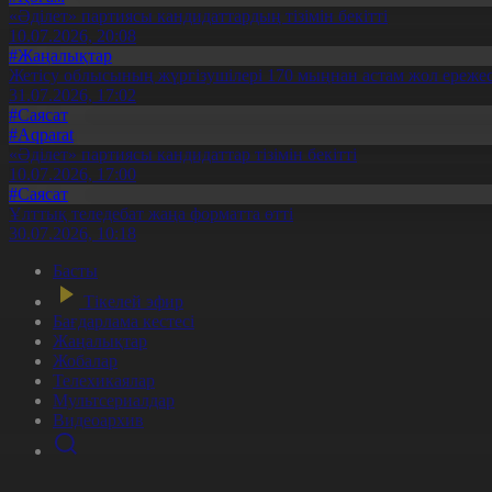
«Әділет» партиясы кандидаттардың тізімін бекітті
10.07.2026, 20:08
#Жаңалықтар
Жетісу облысының жүргізушілері 170 мыңнан астам жол ережес
31.07.2026, 17:02
#Саясат
#Aqparat
«Әділет» партиясы кандидаттар тізімін бекітті
10.07.2026, 17:00
#Саясат
Ұлттық теледебат жаңа форматта өтті
30.07.2026, 10:18
Басты
Тікелей эфир
Бағдарлама кестесі
Жаңалықтар
Жобалар
Телехикаялар
Мультсериалдар
Видеоархив