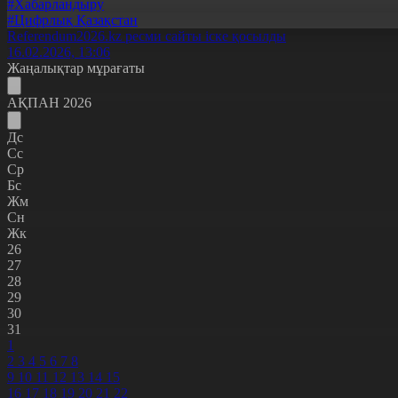
#Хабарландыру
#Цифрлық Қазақстан
Referendum2026.kz ресми сайты іске қосылды
16.02.2026, 13:06
Жаңалықтар мұрағаты
АҚПАН 2026
Дс
Сс
Ср
Бс
Жм
Сн
Жк
26
27
28
29
30
31
1
2
3
4
5
6
7
8
9
10
11
12
13
14
15
16
17
18
19
20
21
22