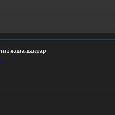
үнгі жаңалықтар
ау