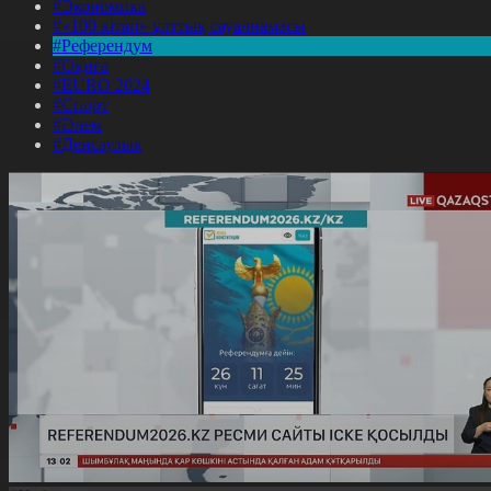
#Экономика
#«100 кітап» ұлттық сауалнамасы
#Референдум
#Оқиға
#EURO 2024
#Спорт
#Әлем
#Денсаулық