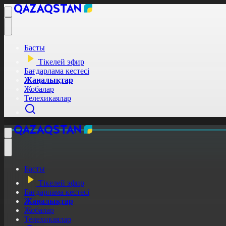
Басты
Тікелей эфир
Бағдарлама кестесі
Жаңалықтар
Жобалар
Телехикаялар
Басты
Тікелей эфир
Бағдарлама кестесі
Жаңалықтар
Жобалар
Телехикаялар