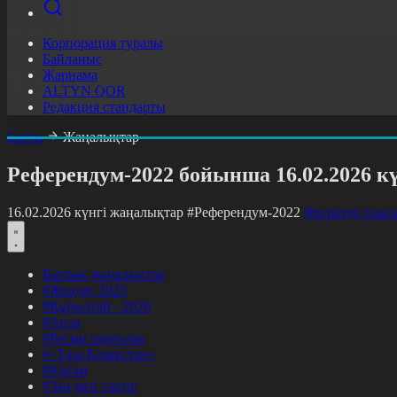
Корпорация туралы
Байланыс
Жарнама
ALTYN QOR
Редакция стандарты
Басты
Жаңалықтар
Референдум-2022 бойынша 16.02.2026 к
16.02.2026 күнгі жаңалықтар
#Референдум-2022
Фильтрді тазал
Барлық жаңалықтар
#Жолдау 2025
#Құрылтай - 2026
#Апта
#Ресми оқиғалар
#«Таза Қазақстан»
#Қоғам
#Заң мен тәртіп