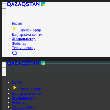
Басты
Тікелей эфир
Бағдарлама кестесі
Жаңалықтар
Жобалар
Телехикаялар
Басты
Тікелей эфир
Бағдарлама кестесі
Жаңалықтар
Жобалар
Телехикаялар