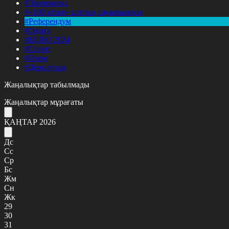
#Экономика
#«100 кітап» ұлттық сауалнамасы
#Референдум
#Оқиға
#EURO 2024
#Спорт
#Әлем
#Денсаулық
Жаңалықтар табылмады
Жаңалықтар мұрағаты
ҚАҢТАР 2026
Дс
Сс
Ср
Бс
Жм
Сн
Жк
29
30
31