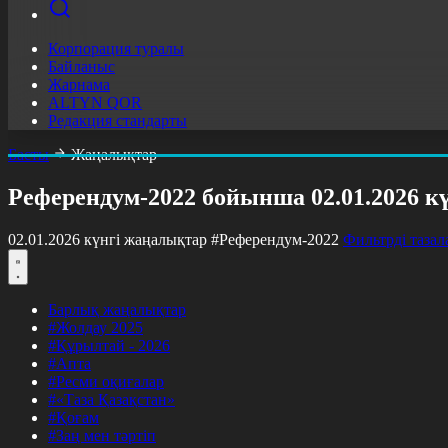
Корпорация туралы
Байланыс
Жарнама
ALTYN QOR
Редакция стандарты
Басты
Жаңалықтар
Референдум-2022 бойынша 02.01.2026 к
02.01.2026 күнгі жаңалықтар
#Референдум-2022
Фильтрді тазал
Барлық жаңалықтар
#Жолдау 2025
#Құрылтай - 2026
#Апта
#Ресми оқиғалар
#«Таза Қазақстан»
#Қоғам
#Заң мен тәртіп