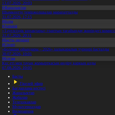
13.07.2026, 20:03
#Жаңалықтар
Шымкентте теміржолшылар марапатталды
31.07.2026, 17:15
#Білім
#Aqparat
«Тәуелсіздік ұрпақтары» грантын тағайындау жөніндегі коми
31.07.2026, 20:11
#Басты ақпарат
#Спорт
«Болашақ ойындары – 2026» халықаралық турнирі басталды
30.07.2026, 10:01
#Қоғам
Құс еті мен тауық жұмыртқасын өндіру қарқын алды
07.08.2026, 10:05
Басты
Тікелей эфир
Бағдарлама кестесі
Жаңалықтар
Жобалар
Телехикаялар
Мультсериалдар
Видеоархив