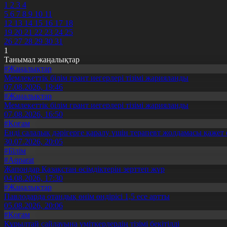
1
2
3
4
5
6
7
8
9
10
11
12
13
14
15
16
17
18
19
20
21
22
23
24
25
26
27
28
29
30
31
1
Танымал жаңалықтар
#Жаңалықтар
Мемлекеттік білім грант иегерлері тізімі жарияланды
07.08.2026, 19:46
#Жаңалықтар
Мемлекеттік білім грант иегерлері тізімі жарияланды
07.08.2026, 16:50
#Қоғам
Енді салалық дәрігерге қаралу үшін терапевт жолдамасы қажет 
30.07.2026, 20:05
#Білім
#Aqparat
Жапондар Қазақстан өсімдіктерін зерттеп жүр
04.08.2026, 17:30
#Жаңалықтар
Павлодарда отандық өнім өндірісі 1,5 есе артты
05.08.2026, 20:06
#Қоғам
Құрылтай сайлауына үміткерлердің тізімі бекітілді