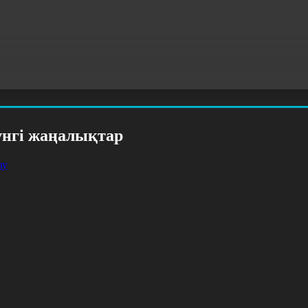
үнгі жаңалықтар
ау