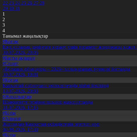
22
23
24
25
26
27
28
29
30
31
1
2
3
4
Танымал жаңалықтар
#Қоғам
Енді салалық дәрігерге қаралу үшін терапевт жолдамасы қажет 
30.07.2026, 20:05
#Басты ақпарат
#Спорт
«Болашақ ойындары – 2026» халықаралық турнирі басталды
30.07.2026, 10:01
#Қоғам
Құрылтай сайлауына үміткерлердің тізімі бекітілді
13.07.2026, 20:03
#Жаңалықтар
Шымкентте теміржолшылар марапатталды
31.07.2026, 17:15
#Білім
#Aqparat
Жапондар Қазақстан өсімдіктерін зерттеп жүр
04.08.2026, 17:30
#Білім