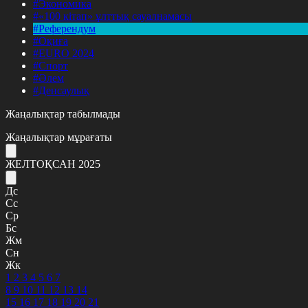
#Экономика
#«100 кітап» ұлттық сауалнамасы
#Референдум
#Оқиға
#EURO 2024
#Спорт
#Әлем
#Денсаулық
Жаңалықтар табылмады
Жаңалықтар мұрағаты
ЖЕЛТОҚСАН 2025
Дс
Сс
Ср
Бс
Жм
Сн
Жк
1
2
3
4
5
6
7
8
9
10
11
12
13
14
15
16
17
18
19
20
21