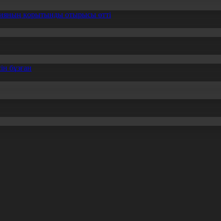
ссияның қорытынды отырысы өтті
ін бұзған