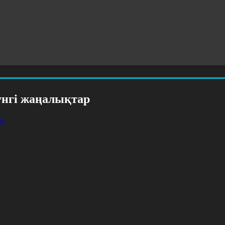
үнгі жаңалықтар
ау