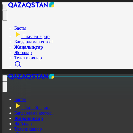
Басты
Тікелей эфир
Бағдарлама кестесі
Жаңалықтар
Жобалар
Телехикаялар
Басты
Тікелей эфир
Бағдарлама кестесі
Жаңалықтар
Жобалар
Телехикаялар