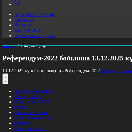
Корпорация туралы
Байланыс
Жарнама
ALTYN QOR
Редакция стандарты
Басты
Жаңалықтар
Референдум-2022 бойынша 13.12.2025 к
13.12.2025 күнгі жаңалықтар
#Референдум-2022
Фильтрді тазал
Барлық жаңалықтар
#Жолдау 2025
#Құрылтай - 2026
#Апта
#Ресми оқиғалар
#«Таза Қазақстан»
#Қоғам
#Заң мен тәртіп