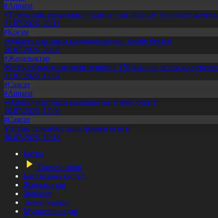
#Aqparat
«Тәуелсіздік ұрпақтары» грантын тағайындау жөніндегі коми
31.07.2026, 20:11
#Қоғам
«Әділет» партиясы кандидаттардың тізімін бекітті
10.07.2026, 20:08
#Жаңалықтар
Жетісу облысының жүргізушілері 170 мыңнан астам жол ережес
31.07.2026, 17:02
#Саясат
#Aqparat
«Әділет» партиясы кандидаттар тізімін бекітті
10.07.2026, 17:00
#Саясат
Ұлттық теледебат жаңа форматта өтті
30.07.2026, 10:18
Басты
Тікелей эфир
Бағдарлама кестесі
Жаңалықтар
Жобалар
Телехикаялар
Мультсериалдар