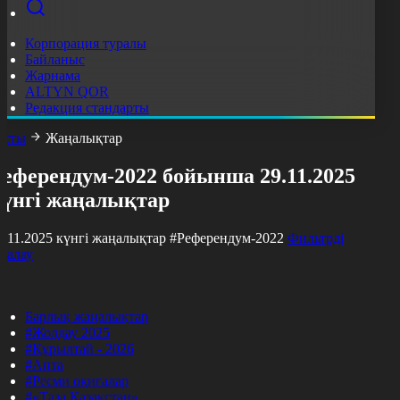
Корпорация туралы
Байланыс
Жарнама
ALTYN QOR
Редакция стандарты
асты
Жаңалықтар
Референдум-2022 бойынша 29.11.2025
күнгі жаңалықтар
9.11.2025 күнгі жаңалықтар
#Референдум-2022
Фильтрді
азалау
Барлық жаңалықтар
#Жолдау 2025
#Құрылтай - 2026
#Апта
#Ресми оқиғалар
#«Таза Қазақстан»