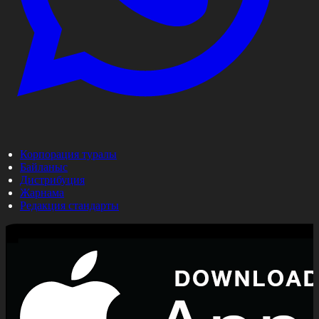
Корпорация туралы
Байланыс
Дистрибуция
Жарнама
Редакция стандарты