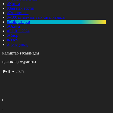
#Қоғам
#Заң мен тәртіп
#Экономика
#«100 кітап» ұлттық сауалнамасы
#Референдум
#Оқиға
#EURO 2024
#Спорт
#Әлем
#Денсаулық
аңалықтар табылмады
аңалықтар мұрағаты
АРАША 2025
с
с
р
с
м
н
к