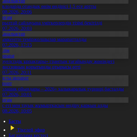
Жаңалықтар
авлодарда отандық өнім өндірісі 1,5 есе артты
5.08.2026, 20:06
Қоғам
ұрылтай сайлауына үміткерлердің тізімі бекітілді
3.07.2026, 20:03
Жаңалықтар
ымкентте теміржолшылар марапатталды
1.07.2026, 17:15
Білім
Aqparat
Тәуелсіздік ұрпақтары» грантын тағайындау жөніндегі
омиссияның қорытынды отырысы өтті
1.07.2026, 20:11
Басты ақпарат
Спорт
Болашақ ойындары – 2026» халықаралық турнирі басталды
0.07.2026, 10:01
Қоғам
ұс еті мен тауық жұмыртқасын өндіру қарқын алды
7.08.2026, 10:05
Басты
Тікелей эфир
Бағдарлама кестесі