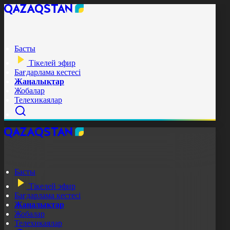
Басты
Тікелей эфир
Бағдарлама кестесі
Жаңалықтар
Жобалар
Телехикаялар
Басты
Тікелей эфир
Бағдарлама кестесі
Жаңалықтар
Жобалар
Телехикаялар