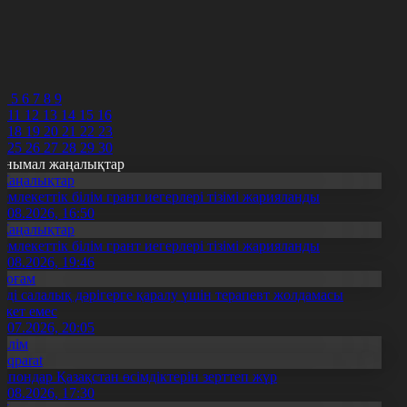
7
8
9
0
1
2
4
5
6
7
8
9
0
11
12
13
14
15
16
7
18
19
20
21
22
23
4
25
26
27
28
29
30
анымал жаңалықтар
Жаңалықтар
емлекеттік білім грант иегерлері тізімі жарияланды
7.08.2026, 16:50
Жаңалықтар
емлекеттік білім грант иегерлері тізімі жарияланды
7.08.2026, 19:46
Қоғам
нді салалық дәрігерге қаралу үшін терапевт жолдамасы
ажет емес
0.07.2026, 20:05
Білім
Aqparat
апондар Қазақстан өсімдіктерін зерттеп жүр
4.08.2026, 17:30