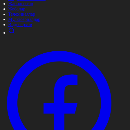
Жаңалықтар
Жобалар
Телехикаялар
Мультсериалдар
Видеоархив