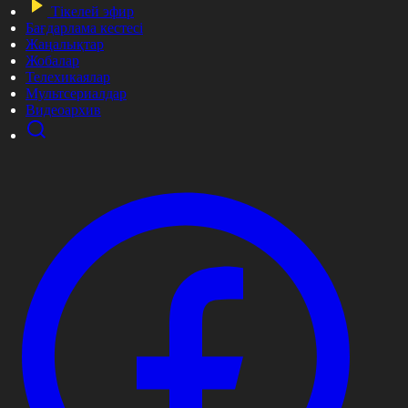
Тікелей эфир
Бағдарлама кестесі
Жаңалықтар
Жобалар
Телехикаялар
Мультсериалдар
Видеоархив