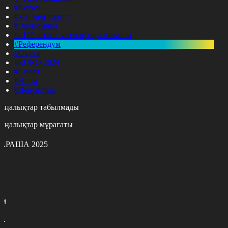
#Қоғам
#Заң мен тәртіп
#Экономика
#«100 кітап» ұлттық сауалнамасы
#Референдум
#Оқиға
#EURO 2024
#Спорт
#Әлем
#Денсаулық
аңалықтар табылмады
аңалықтар мұрағаты
АРАША 2025
с
с
р
с
м
н
к