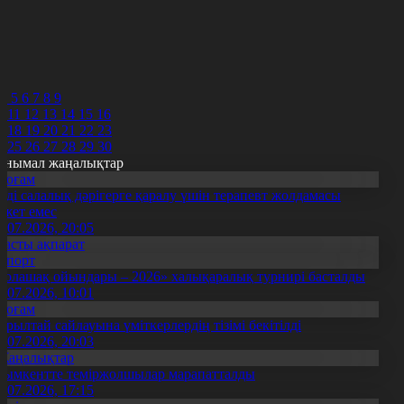
7
8
9
0
1
2
4
5
6
7
8
9
0
11
12
13
14
15
16
7
18
19
20
21
22
23
4
25
26
27
28
29
30
анымал жаңалықтар
Қоғам
нді салалық дәрігерге қаралу үшін терапевт жолдамасы
ажет емес
0.07.2026, 20:05
Басты ақпарат
Спорт
Болашақ ойындары – 2026» халықаралық турнирі басталды
0.07.2026, 10:01
Қоғам
ұрылтай сайлауына үміткерлердің тізімі бекітілді
3.07.2026, 20:03
Жаңалықтар
ымкентте теміржолшылар марапатталды
1.07.2026, 17:15