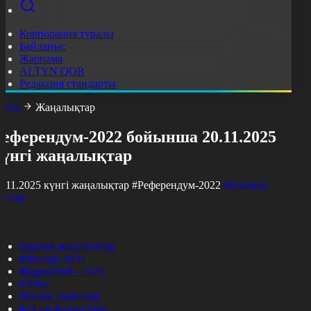
Корпорация туралы
Байланыс
Жарнама
ALTYN QOR
Редакция стандарты
асты
Жаңалықтар
Референдум-2022 бойынша 20.11.2025
күнгі жаңалықтар
0.11.2025 күнгі жаңалықтар
#Референдум-2022
Фильтрді
азалау
Барлық жаңалықтар
#Жолдау 2025
#Құрылтай - 2026
#Апта
#Ресми оқиғалар
#«Таза Қазақстан»