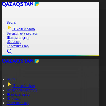
Басты
Тікелей эфир
Бағдарлама кестесі
Жаңалықтар
Жобалар
Телехикаялар
Басты
Тікелей эфир
Бағдарлама кестесі
Жаңалықтар
Жобалар
Телехикаялар