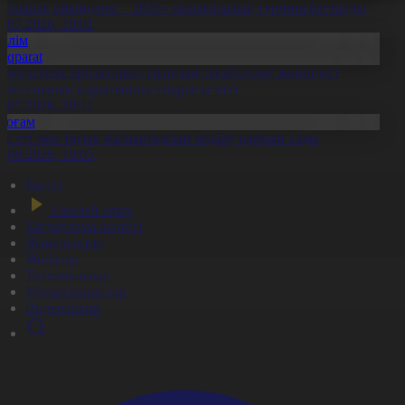
Болашақ ойындары – 2026» халықаралық турнирі басталды
0.07.2026, 10:01
Білім
Aqparat
Тәуелсіздік ұрпақтары» грантын тағайындау жөніндегі
омиссияның қорытынды отырысы өтті
1.07.2026, 20:11
Қоғам
ұс еті мен тауық жұмыртқасын өндіру қарқын алды
7.08.2026, 10:05
Басты
Тікелей эфир
Бағдарлама кестесі
Жаңалықтар
Жобалар
Телехикаялар
Мультсериалдар
Видеоархив