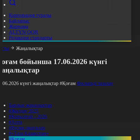
Корпорация туралы
Байланыс
Жарнама
ALTYN QOR
Редакция стандарты
асты
Жаңалықтар
оғам бойынша 17.06.2026 күнгі
жаңалықтар
7.06.2026 күнгі жаңалықтар
#Қоғам
Фильтрді тазалау
Барлық жаңалықтар
#Жолдау 2025
#Құрылтай - 2026
#Апта
#Ресми оқиғалар
#«Таза Қазақстан»
#Қоғам