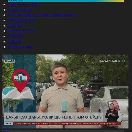
#Заң мен тәртіп
#Экономика
#«100 кітап» ұлттық сауалнамасы
#Референдум
#Оқиға
#EURO 2024
#Спорт
#Әлем
#Денсаулық