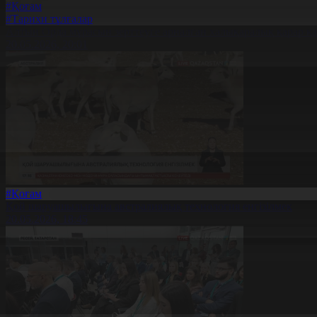
#Қоғам
#Тарихи тұлғалар
Алтын Орда мұрасын зерттеуге арналған халықаралық қарар 
20.05.2026, 20:01
#Қоғам
Қой шаруашылығына австралиялық технология енгізілмек
20.05.2026, 18:45