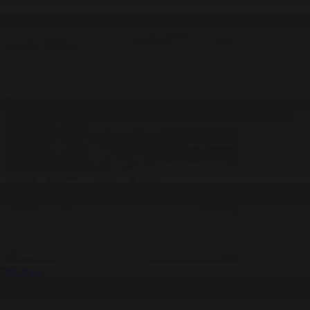
#Қоғам
Шенген аймағындағы шекаралық тексеру цифрландырылды
20.05.2026, 20:14
#Қоғам
Қазақстанда музей саласының болашағы талқыланды
20.05.2026, 20:11