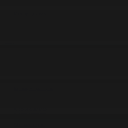
Корпорация туралы
Байланыс
Жарнама
ALTYN QOR
Редакция стандарты
Басты
Жаңалықтар
Қоғам бойынша 20.05.2026 күнгі жаңал
20.05.2026 күнгі жаңалықтар
#Қоғам
Фильтрді тазалау
Барлық жаңалықтар
#Жолдау 2025
#Құрылтай - 2026
#Апта
#Ресми оқиғалар
#«Таза Қазақстан»
#Қоғам
#Заң мен тәртіп