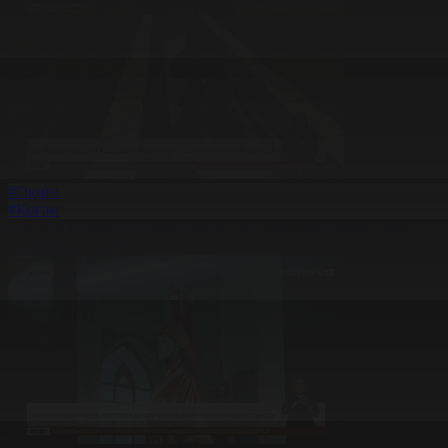
#Оқиға
#Қоғам
Кенеден келетін кеселдің алдын алу шаралары жүргізілуде
20.05.2026, 20:10