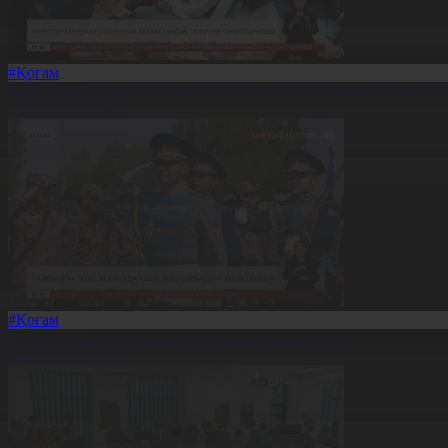
#Қоғам
Инвесторлар құқығы бойынша қазақстандық тәжірибе таныст
20.05.2026, 18:41
#Қоғам
Астанада үздік «Жас сарбаздар» анықталып жатыр
20.05.2026, 18:37