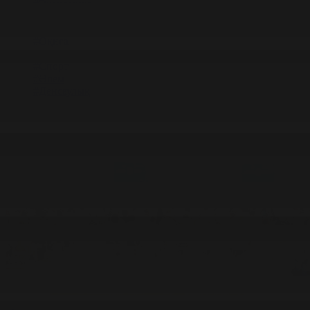
#Экономика
#«100 кітап» ұлттық сауалнамасы
#Референдум
#Оқиға
#EURO 2024
#Спорт
#Әлем
#Денсаулық