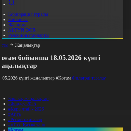
Корпорация туралы
Байланыс
Жарнама
ALTYN QOR
Редакция стандарты
асты
Жаңалықтар
оғам бойынша 18.05.2026 күнгі
жаңалықтар
8.05.2026 күнгі жаңалықтар
#Қоғам
Фильтрді тазалау
Барлық жаңалықтар
#Жолдау 2025
#Құрылтай - 2026
#Апта
#Ресми оқиғалар
#«Таза Қазақстан»
#Қоғам