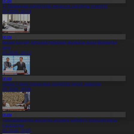
Қоғам
RT: Мамандар қауіпсіздік ережесін сақтауды ескертті
8.05.2026, 20:14
Қоғам
тбасын қолдау орталықтарының жұмысы жаңа форматқа
өшеді
8.05.2026, 20:12
Қоғам
ылына 5 мың тонна мыс өңдейтін зауыт ашылды
8.05.2026, 20:06
Қоғам
ауын-шашынды жасанды жолмен көбейту технологиясы
ске қосылды
8.05.2026, 20:05