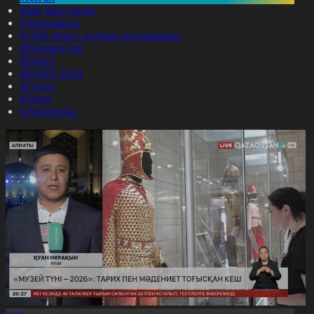
#Заң мен тәртіп
#Экономика
#«100 кітап» ұлттық сауалнамасы
#Референдум
#Оқиға
#EURO 2024
#Спорт
#Әлем
#Денсаулық