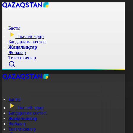
Басты
Тікелей эфир
Бағдарлама кестесі
Жаңалықтар
Жобалар
Телехикаялар
Басты
Тікелей эфир
Бағдарлама кестесі
Жаңалықтар
Жобалар
Телехикаялар