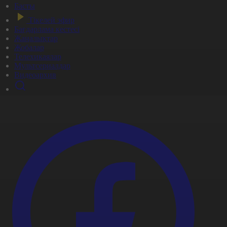
Басты
Тікелей эфир
Бағдарлама кестесі
Жаңалықтар
Жобалар
Телехикаялар
Мультсериалдар
Видеоархив