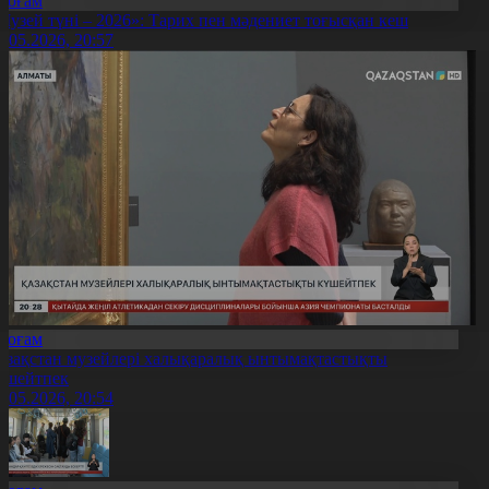
Қоғам
Музей түні – 2026»: Тарих пен мәдениет тоғысқан кеш
8.05.2026, 20:57
Қоғам
азақстан музейлері халықаралық ынтымақтастықты
үшейтпек
8.05.2026, 20:54