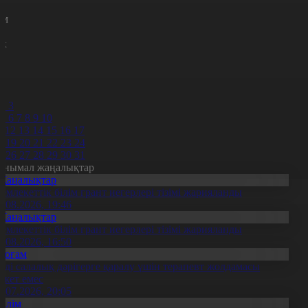
с
м
н
к
7
8
9
0
2
3
5
6
7
8
9
10
1
12
13
14
15
16
17
8
19
20
21
22
23
24
5
26
27
28
29
30
31
анымал жаңалықтар
Жаңалықтар
емлекеттік білім грант иегерлері тізімі жарияланды
7.08.2026, 19:46
Жаңалықтар
емлекеттік білім грант иегерлері тізімі жарияланды
7.08.2026, 16:50
Қоғам
нді салалық дәрігерге қаралу үшін терапевт жолдамасы
ажет емес
0.07.2026, 20:05
Білім