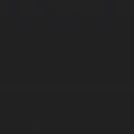
Корпорация туралы
Байланыс
Дистрибуция
Жарнама
Редакция стандарты