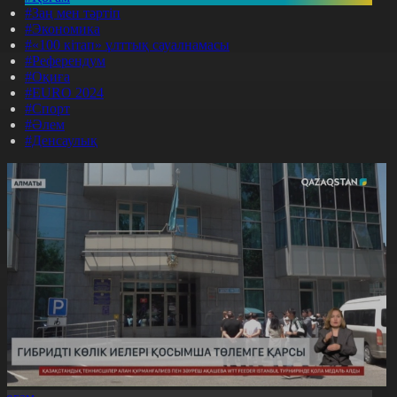
#Заң мен тәртіп
#Экономика
#«100 кітап» ұлттық сауалнамасы
#Референдум
#Оқиға
#EURO 2024
#Спорт
#Әлем
#Денсаулық