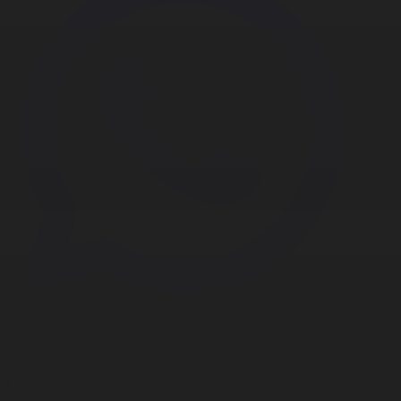
Корпорация туралы
Байланыс
Дистрибуция