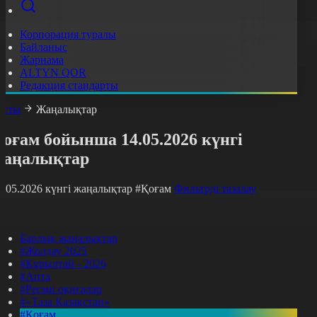
Корпорация туралы
Байланыс
Жарнама
ALTYN QOR
Редакция стандарты
асты
Жаңалықтар
оғам бойынша 14.05.2026 күнгі
жаңалықтар
4.05.2026 күнгі жаңалықтар
#Қоғам
Фильтрді тазалау
Барлық жаңалықтар
#Жолдау 2025
#Құрылтай - 2026
#Апта
#Ресми оқиғалар
#«Таза Қазақстан»
#Қоғам