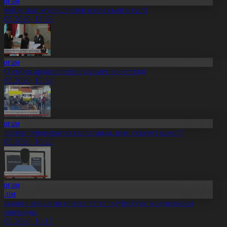
Қоғам
емейде жас журналистер өзара сынға түсті
4.05.2026, 17:35
Қоғам
ҚО еңбек ардагерлеріне құрмет көрсетілді
4.05.2026, 17:33
Қоғам
уристер туроператор таңдағанда, нені ескеруі қажет?
4.05.2026, 10:22
Қоғам
Білім
алаларға арналған интернеттегі қауіпсіздік жадынамасы
арияланды
4.05.2026, 10:17