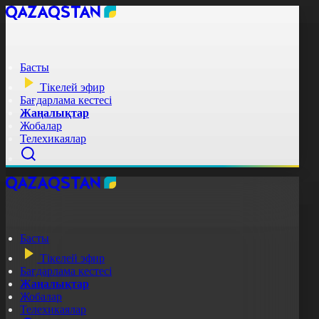
Басты
Тікелей эфир
Бағдарлама кестесі
Жаңалықтар
Жобалар
Телехикаялар
Басты
Тікелей эфир
Бағдарлама кестесі
Жаңалықтар
Жобалар
Телехикаялар