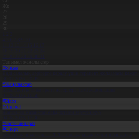
Сн
Жк
27
28
29
30
1
2
3
4
5
6
7
8
9
10
11
12
13
14
15
16
17
18
19
20
21
22
23
24
25
26
27
28
29
30
31
Танымал жаңалықтар
#Қоғам
Енді салалық дәрігерге қаралу үшін терапевт жолдамасы қажет 
30.07.2026, 20:05
#Жаңалықтар
Мемлекеттік білім грант иегерлері тізімі жарияланды
07.08.2026, 16:50
#Білім
#Aqparat
Жапондар Қазақстан өсімдіктерін зерттеп жүр
04.08.2026, 17:30
#Басты ақпарат
#Спорт
«Болашақ ойындары – 2026» халықаралық турнирі басталды