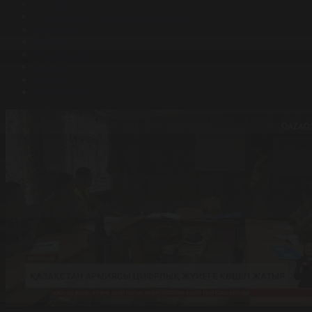
#Экономика
#«100 кітап» ұлттық сауалнамасы
#Референдум
#Оқиға
#EURO 2024
#Спорт
#Әлем
#Денсаулық