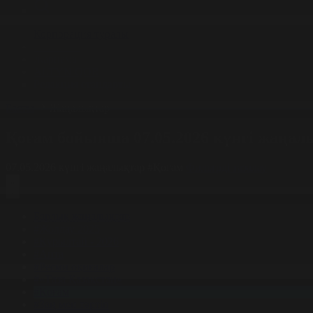
Корпорация туралы
Байланыс
Жарнама
ALTYN QOR
Редакция стандарты
Басты
Жаңалықтар
Қоғам бойынша 07.05.2026 күнгі жаңал
07.05.2026 күнгі жаңалықтар
#Қоғам
Фильтрді тазалау
Барлық жаңалықтар
#Жолдау 2025
#Құрылтай - 2026
#Апта
#Ресми оқиғалар
#«Таза Қазақстан»
#Қоғам
#Заң мен тәртіп