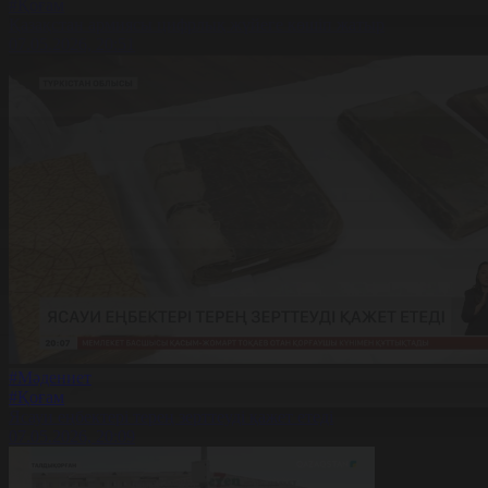
#Қоғам
Қазақстан армиясы цифрлық жүйеге көшіп жатыр
07.05.2026, 20:51
#Мәдениет
#Қоғам
Ясауи еңбектері терең зерттеуді қажет етеді
07.05.2026, 20:09