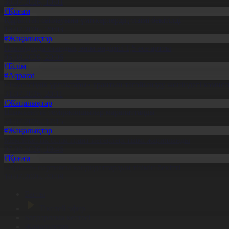
30.07.2026, 10:01
#Қоғам
Құрылтай сайлауына үміткерлердің тізімі бекітілді
13.07.2026, 20:03
#Жаңалықтар
Павлодарда отандық өнім өндірісі 1,5 есе артты
05.08.2026, 20:06
#Білім
#Aqparat
«Тәуелсіздік ұрпақтары» грантын тағайындау жөніндегі коми
31.07.2026, 20:11
#Жаңалықтар
Шымкентте теміржолшылар марапатталды
31.07.2026, 17:15
#Жаңалықтар
Мемлекеттік білім грант иегерлері тізімі жарияланды
07.08.2026, 19:46
#Қоғам
«Әділет» партиясы кандидаттардың тізімін бекітті
10.07.2026, 20:08
Басты
Тікелей эфир
Бағдарлама кестесі
Жаңалықтар