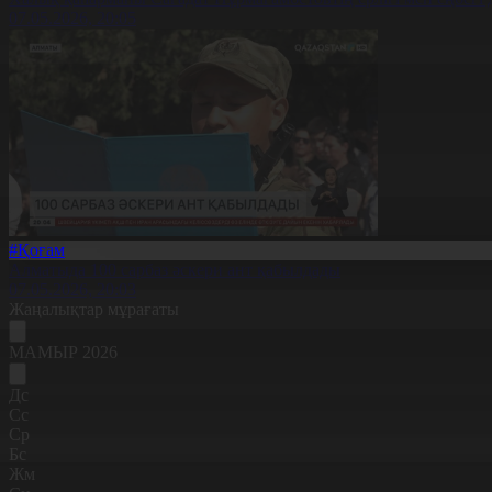
07.05.2026, 20:05
#Қоғам
Алматыда 100 сарбаз әскери ант қабылдады
07.05.2026, 20:03
Жаңалықтар мұрағаты
МАМЫР 2026
Дс
Сс
Ср
Бс
Жм