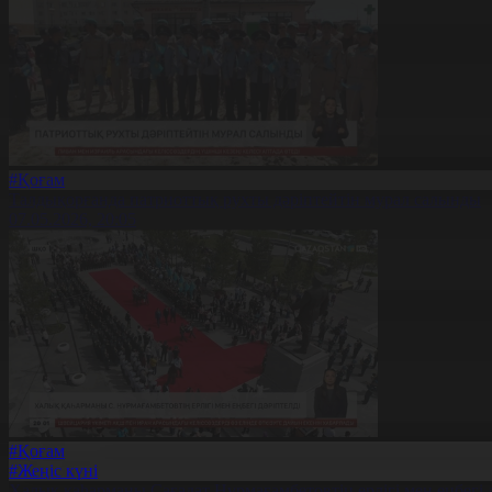
#Қоғам
Талдықорғанда патриоттық рухты дәріптейтін мурал салынды
07.05.2026, 20:05
#Қоғам
#Жеңіс күні
Халық қаһарманы Сағадат Нұрмағамбетовтің ерлігі мен еңбегі д