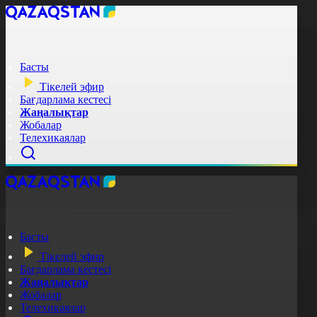
Басты
Тікелей эфир
Бағдарлама кестесі
Жаңалықтар
Жобалар
Телехикаялар
Басты
Тікелей эфир
Бағдарлама кестесі
Жаңалықтар
Жобалар
Телехикаялар