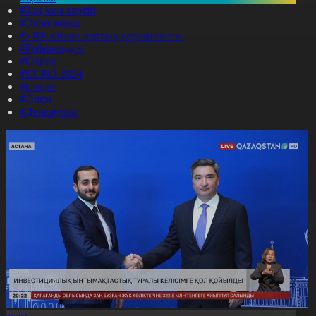
#Заң мен тәртіп
#Экономика
#«100 кітап» ұлттық сауалнамасы
#Референдум
#Оқиға
#EURO 2024
#Спорт
#Әлем
#Денсаулық