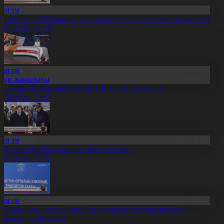
Қоғам
егаполисте 85 мыңнан астам автокөлік иесі салық төлемеген
4.04.2026, 20:18
Қоғам
Күн жаңалығы
ілдеден бастап банктер бір QR-кодқа қосылады
4.04.2026, 20:17
Қоғам
уыл әкімдерінің алғашқы форумы өтті
4.04.2026, 20:13
Қоғам
ас сарапшыларға еліміздің транзиттік қуатын арттыру
олдары түсіндірілді