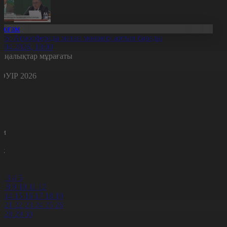
Қоғам
ES: Атмосферада метан мөлшері артып барады
4.04.2026, 10:00
аңалықтар мұрағаты
ӘУІР 2026
с
с
р
с
м
н
к
0
1
2
3
4
5
7
8
9
10
11
12
3
14
15
16
17
18
19
0
21
22
23
24
25
26
7
28
29
30