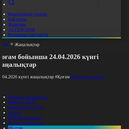
Корпорация туралы
Байланыс
Жарнама
ALTYN QOR
Редакция стандарты
асты
Жаңалықтар
оғам бойынша 24.04.2026 күнгі
жаңалықтар
4.04.2026 күнгі жаңалықтар
#Қоғам
Фильтрді тазалау
Барлық жаңалықтар
#Жолдау 2025
#Құрылтай - 2026
#Апта
#Ресми оқиғалар
#«Таза Қазақстан»
#Қоғам