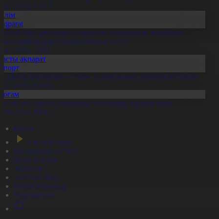
1.07.2026, 17:15
Білім
Aqparat
Тәуелсіздік ұрпақтары» грантын тағайындау жөніндегі
омиссияның қорытынды отырысы өтті
1.07.2026, 20:11
Басты ақпарат
Спорт
Болашақ ойындары – 2026» халықаралық турнирі басталды
0.07.2026, 10:01
Қоғам
ұс еті мен тауық жұмыртқасын өндіру қарқын алды
7.08.2026, 10:05
Басты
Тікелей эфир
Бағдарлама кестесі
Жаңалықтар
Жобалар
Телехикаялар
Мультсериалдар
Видеоархив