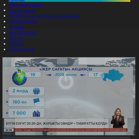
#Заң мен тәртіп
#Экономика
#«100 кітап» ұлттық сауалнамасы
#Референдум
#Оқиға
#EURO 2024
#Спорт
#Әлем
#Денсаулық