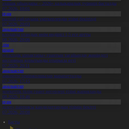
Болашақ ойындары – 2026» халықаралық турнирі басталды
0.07.2026, 10:01
Қоғам
ұрылтай сайлауына үміткерлердің тізімі бекітілді
3.07.2026, 20:03
Жаңалықтар
авлодарда отандық өнім өндірісі 1,5 есе артты
5.08.2026, 20:06
Білім
Aqparat
Тәуелсіздік ұрпақтары» грантын тағайындау жөніндегі
омиссияның қорытынды отырысы өтті
1.07.2026, 20:11
Жаңалықтар
ымкентте теміржолшылар марапатталды
1.07.2026, 17:15
Жаңалықтар
емлекеттік білім грант иегерлері тізімі жарияланды
7.08.2026, 19:46
Қоғам
Әділет» партиясы кандидаттардың тізімін бекітті
0.07.2026, 20:08
Басты