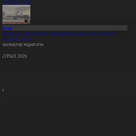
8.03.2026, 20:02
Қоғам
арнизонда жауынгерлік даярлықтың жаңа әдісі енгізілді
8.03.2026, 20:01
аңалықтар мұрағаты
АУРЫЗ 2026
с
с
р
с
м
н
к
3
4
5
6
7
8