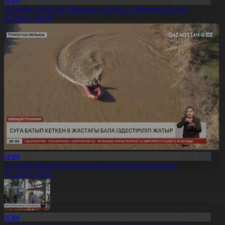
Қоғам
үгін сағат 20:30-да: Жарықты сөндір – табиғатты қолда
8.03.2026, 20:49
Қоғам
уға батып кеткен 8 жастағы бала іздестіріліп жатыр
8.03.2026, 20:05
Қоғам