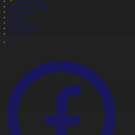
Тікелей эфир
Бағдарлама кестесі
Жаңалықтар
Жобалар
Телехикаялар
Мультсериалдар
Видеоархив