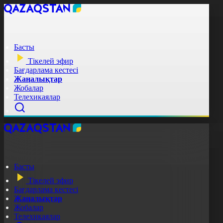
Басты
Тікелей эфир
Бағдарлама кестесі
Жаңалықтар
Жобалар
Телехикаялар
Басты
Тікелей эфир
Бағдарлама кестесі
Жаңалықтар
Жобалар
Телехикаялар