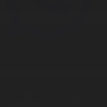
Корпорация туралы
Байланыс
Дистрибуция
Жарнама
Редакция стандарты