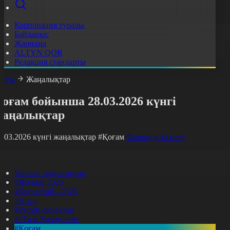
Корпорация туралы
Байланыс
Жарнама
ALTYN QOR
Редакция стандарты
асты
Жаңалықтар
оғам бойынша 28.03.2026 күнгі
жаңалықтар
8.03.2026 күнгі жаңалықтар
#Қоғам
Фильтрді тазалау
Барлық жаңалықтар
#Жолдау 2025
#Құрылтай - 2026
#Апта
#Ресми оқиғалар
#«Таза Қазақстан»
#Қоғам