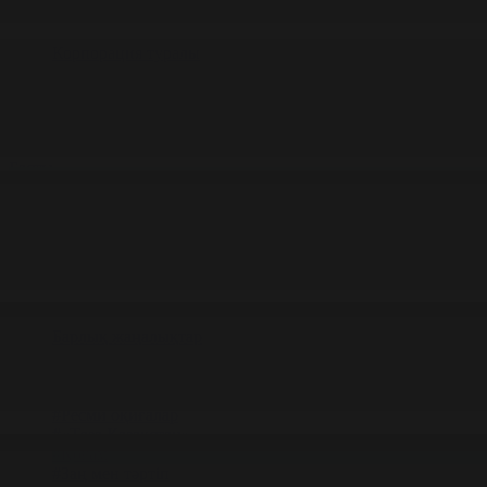
Корпорация туралы
Байланыс
Жарнама
ALTYN QOR
Редакция стандарты
Басты
Жаңалықтар
Қоғам бойынша 27.03.2026 күнгі жаңал
27.03.2026 күнгі жаңалықтар
#Қоғам
Фильтрді тазалау
Барлық жаңалықтар
#Жолдау 2025
#Құрылтай - 2026
#Апта
#Ресми оқиғалар
#«Таза Қазақстан»
#Қоғам
#Заң мен тәртіп