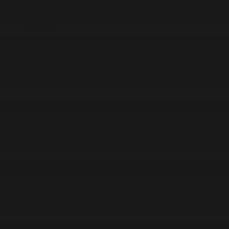
#Экономика
#«100 кітап» ұлттық сауалнамасы
#Референдум
#Оқиға
#EURO 2024
#Спорт
#Әлем
#Денсаулық