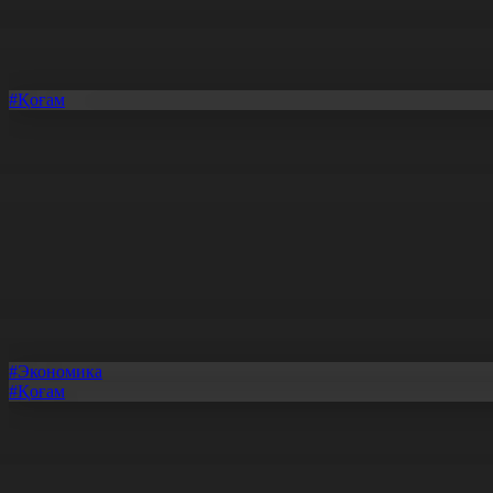
#Қоғам
Шаңды дауылдан кейін экологтар Каспий теңізін зерделеді
27.03.2026, 20:07
#Экономика
#Қоғам
Парламент Алатау қаласының ерекше құқықтық режимін бекітт
27.03.2026, 20:06