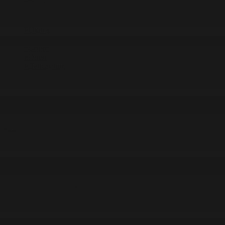
#Экономика
#«100 кітап» ұлттық сауалнамасы
#Референдум
#Оқиға
#EURO 2024
#Спорт
#Әлем
#Денсаулық