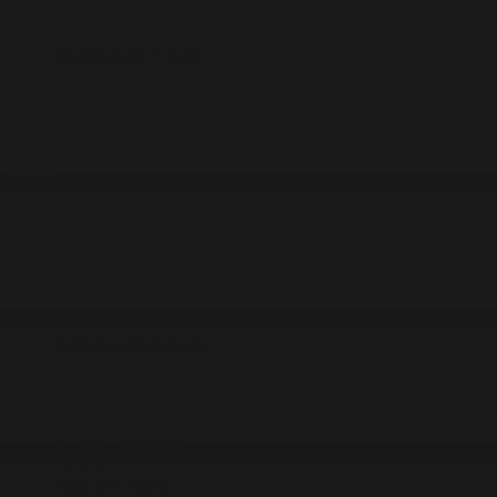
Корпорация туралы
Байланыс
Жарнама
ALTYN QOR
Редакция стандарты
Басты
Жаңалықтар
Қоғам бойынша 26.03.2026 күнгі жаңал
26.03.2026 күнгі жаңалықтар
#Қоғам
Фильтрді тазалау
Барлық жаңалықтар
#Жолдау 2025
#Құрылтай - 2026
#Апта
#Ресми оқиғалар
#«Таза Қазақстан»
#Қоғам
#Заң мен тәртіп