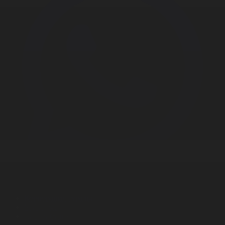
Корпорация туралы
Байланыс
Дистрибуция