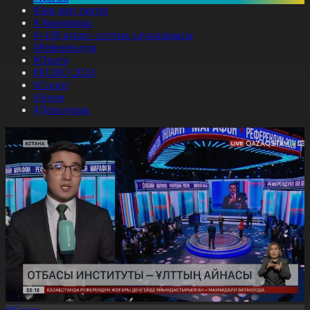
#Заң мен тәртіп
#Экономика
#«100 кітап» ұлттық сауалнамасы
#Референдум
#Оқиға
#EURO 2024
#Спорт
#Әлем
#Денсаулық