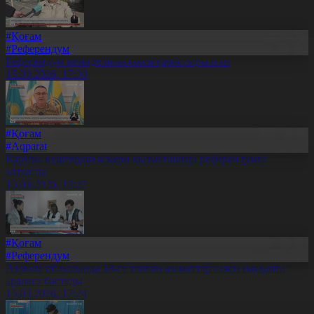
#Қоғам
#Референдум
Референдум кезінде инватакси қарастырылған
15.03.2026, 17:30
#Қоғам
#Aqparat
Қарулы күштердің әскери қызметшілері референдумға
қатысты
15.03.2026, 17:27
#Қоғам
#Референдум
Ақмола облысында 18-ге толған азаматтар саяси науқанға
араласа бастады
15.03.2026, 17:24