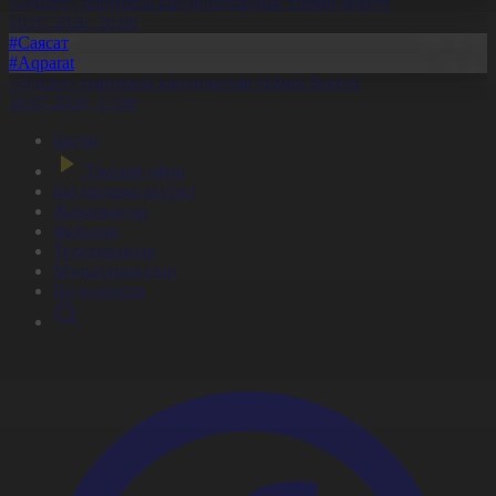
«Әділет» партиясы кандидаттардың тізімін бекітті
10.07.2026, 20:08
#Саясат
#Aqparat
«Әділет» партиясы кандидаттар тізімін бекітті
10.07.2026, 17:00
Басты
Тікелей эфир
Бағдарлама кестесі
Жаңалықтар
Жобалар
Телехикаялар
Мультсериалдар
Видеоархив