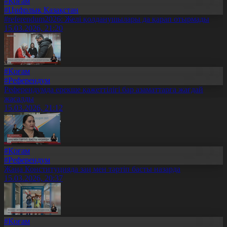
#Қоғам
#Цифрлық Қазақстан
#referendum2026: Желі қолданушылары да қарап отырмады
15.03.2026, 21:20
#Қоғам
#Референдум
Референдумда ерекше қажеттілігі бар азаматтарға жағдай
жасалды
15.03.2026, 21:12
#Қоғам
#Референдум
Жаңа Конституцияда заң мен тәртіп басты назарда
15.03.2026, 20:37
#Қоғам