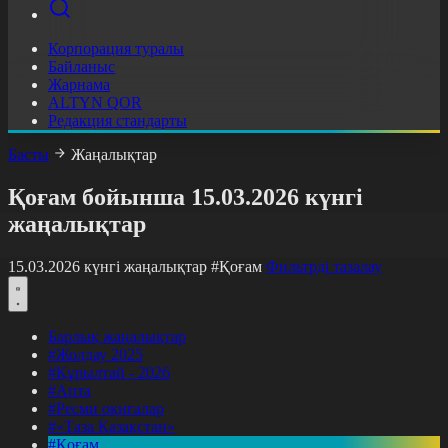
Корпорация туралы
Байланыс
Жарнама
ALTYN QOR
Редакция стандарты
Басты
Жаңалықтар
Қоғам бойынша 15.03.2026 күнгі
жаңалықтар
15.03.2026 күнгі жаңалықтар
#Қоғам
Фильтрді тазалау
Барлық жаңалықтар
#Жолдау 2025
#Құрылтай - 2026
#Апта
#Ресми оқиғалар
#«Таза Қазақстан»
#Қоғам