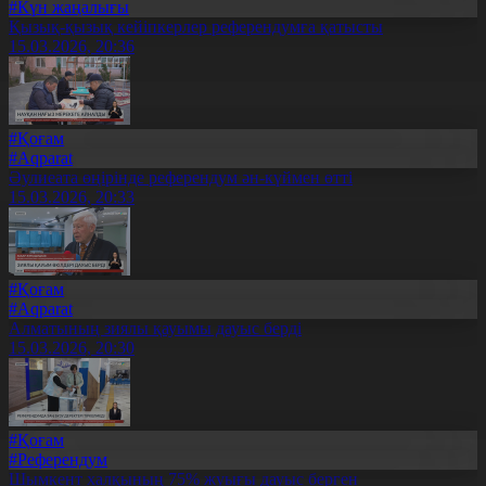
#Күн жаңалығы
Қызық-қызық кейіпкерлер референдумға қатысты
15.03.2026, 20:36
#Қоғам
#Aqparat
Әулиеата өңірінде референдум ән-күймен өтті
15.03.2026, 20:33
#Қоғам
#Aqparat
Алматының зиялы қауымы дауыс берді
15.03.2026, 20:30
#Қоғам
#Референдум
Шымкент халқының 75% жуығы дауыс берген