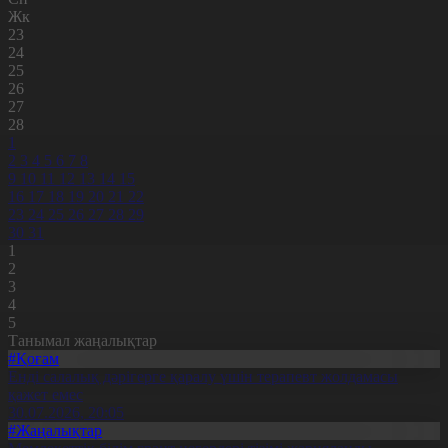
Жк
23
24
25
26
27
28
1
2
3
4
5
6
7
8
9
10
11
12
13
14
15
16
17
18
19
20
21
22
23
24
25
26
27
28
29
30
31
1
2
3
4
5
Танымал жаңалықтар
#Қоғам
Енді салалық дәрігерге қаралу үшін терапевт жолдамасы
қажет емес
30.07.2026, 20:05
#Жаңалықтар