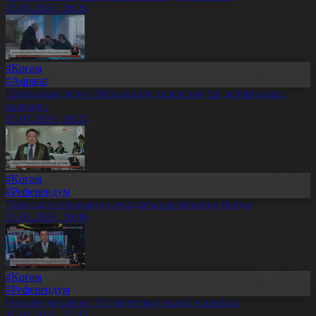
15.03.2026, 20:26
#Қоғам
#Aqparat
Шекаралық аудан Марқакөлде халықтың бір де бірі қалыс
қалмады
15.03.2026, 20:24
#Қоғам
#Референдум
Павлодар облысында ауылдағылар белсенді болды
15.03.2026, 20:06
#Қоғам
#Референдум
Онлайн марафон: Патриотизмді қалай өлшейміз
15.03.2026, 17:45