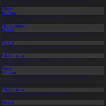
Мемлекеттік білім грант иегерлері тізімі жарияланды
07.08.2026, 16:50
#Білім
#Aqparat
Жапондар Қазақстан өсімдіктерін зерттеп жүр
04.08.2026, 17:30
#Басты ақпарат
#Спорт
«Болашақ ойындары – 2026» халықаралық турнирі басталды
30.07.2026, 10:01
#Қоғам
Құрылтай сайлауына үміткерлердің тізімі бекітілді
13.07.2026, 20:03
#Жаңалықтар
Павлодарда отандық өнім өндірісі 1,5 есе артты
05.08.2026, 20:06
#Білім
#Aqparat
«Тәуелсіздік ұрпақтары» грантын тағайындау жөніндегі
комиссияның қорытынды отырысы өтті
31.07.2026, 20:11
#Жаңалықтар
Шымкентте теміржолшылар марапатталды
31.07.2026, 17:15
#Қоғам