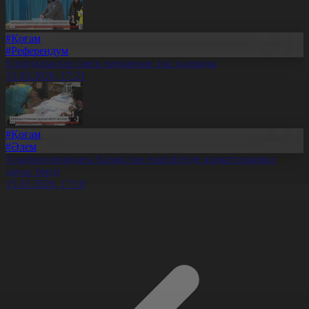
#Қоғам
#Референдум
Елордалықтар саяси науқаннан тыс қалмады
15.03.2026, 17:21
#Қоғам
#Әлем
Ұлыбританиядағы Қазақстан елшілігінде азаматтарымыз
дауыс берді
15.03.2026, 17:18