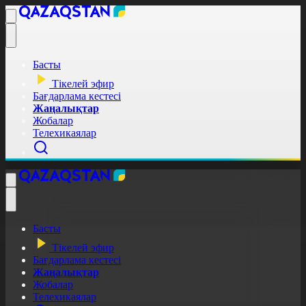
Басты
Тікелей эфир
Бағдарлама кестесі
Жаңалықтар
Жобалар
Телехикаялар
Басты
Тікелей эфир
Бағдарлама кестесі
Жаңалықтар
Жобалар
Телехикаялар