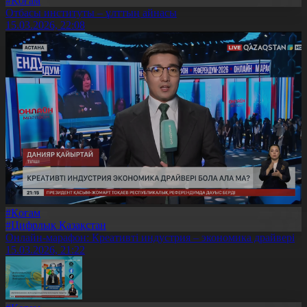
#Қоғам
Отбасы институты – ұлттың айнасы
15.03.2026, 22:08
#Қоғам
#Цифрлық Қазақстан
Онлайн-марафон: Креативті индустрия – экономика драйвері
15.03.2026, 21:22