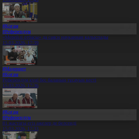
#Қоғам
#Референдум
«Мерейлі отбасы» да саяси науқаннан қалыспады
15.03.2026, 17:39
#Мәдениет
#Қоғам
Референдум күні бес баланың тұсауын кесті
15.03.2026, 17:36
#Қоғам
#Референдум
81 жастағы егіз әжелер де белсенді
15.03.2026, 17:33