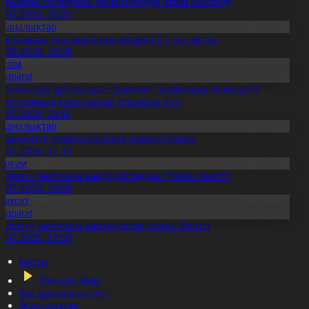
ұрылтай сайлауына үміткерлердің тізімі бекітілді
3.07.2026, 20:03
Жаңалықтар
авлодарда отандық өнім өндірісі 1,5 есе артты
5.08.2026, 20:06
Білім
Aqparat
Тәуелсіздік ұрпақтары» грантын тағайындау жөніндегі
омиссияның қорытынды отырысы өтті
1.07.2026, 20:11
Жаңалықтар
ымкентте теміржолшылар марапатталды
1.07.2026, 17:15
Қоғам
Әділет» партиясы кандидаттардың тізімін бекітті
0.07.2026, 20:08
Саясат
Aqparat
Әділет» партиясы кандидаттар тізімін бекітті
0.07.2026, 17:00
Басты
Тікелей эфир
Бағдарлама кестесі
Жаңалықтар