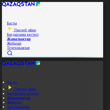
Басты
Тікелей эфир
Бағдарлама кестесі
Жаңалықтар
Жобалар
Телехикаялар
Басты
Тікелей эфир
Бағдарлама кестесі
Жаңалықтар
Жобалар
Телехикаялар