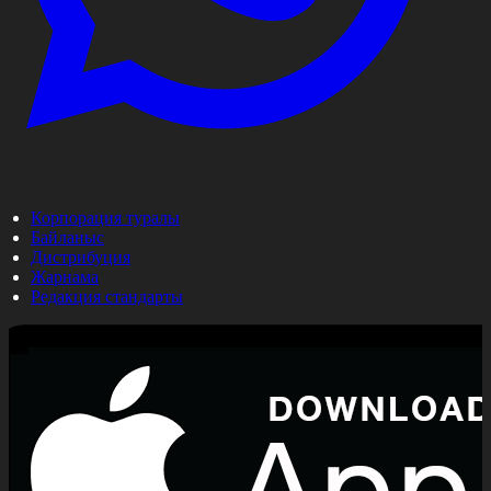
Корпорация туралы
Байланыс
Дистрибуция
Жарнама
Редакция стандарты