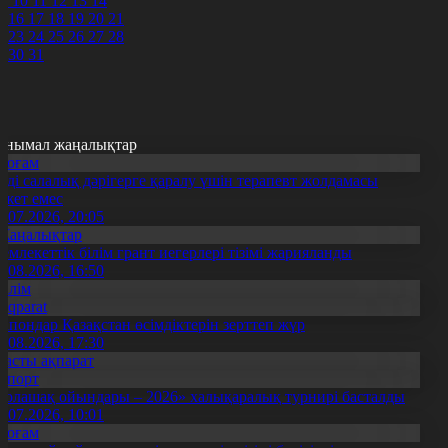
9
10
11
12
13
14
5
16
17
18
19
20
21
2
23
24
25
26
27
28
9
30
31
анымал жаңалықтар
Қоғам
нді салалық дәрігерге қаралу үшін терапевт жолдамасы
ажет емес
0.07.2026, 20:05
Жаңалықтар
емлекеттік білім грант иегерлері тізімі жарияланды
7.08.2026, 16:50
Білім
Aqparat
апондар Қазақстан өсімдіктерін зерттеп жүр
4.08.2026, 17:30
Басты ақпарат
Спорт
Болашақ ойындары – 2026» халықаралық турнирі басталды
0.07.2026, 10:01
Қоғам