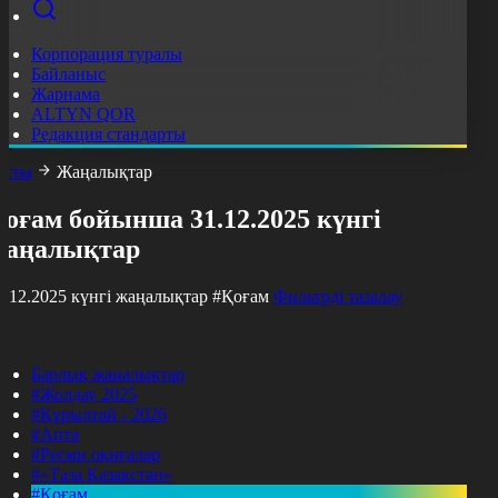
Корпорация туралы
Байланыс
Жарнама
ALTYN QOR
Редакция стандарты
асты
Жаңалықтар
оғам бойынша 31.12.2025 күнгі
жаңалықтар
1.12.2025 күнгі жаңалықтар
#Қоғам
Фильтрді тазалау
Барлық жаңалықтар
#Жолдау 2025
#Құрылтай - 2026
#Апта
#Ресми оқиғалар
#«Таза Қазақстан»
#Қоғам