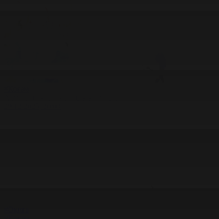
#Қоғам
Алматыда жаңа жылдық қарбалас
29.12.2025, 20:03
#Оқиға
#Қоғам