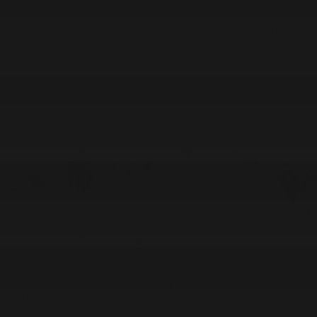
#Қоғам
#Білім
Биыл 240 мыңнан астам педагог жасанды интеллектіні меңгерд
29.12.2025, 20:54
#Оқиға
#Қоғам
2025 жылы қандай оқиғалар есте қалды?
29.12.2025, 20:05