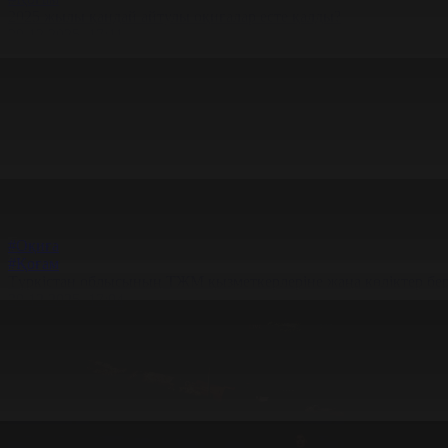
2025 жылы қандай айтулы оқиғалар есте қалды?
29.12.2025, 17:11
#Оқиға
#Қоғам
Түркістан облысының ТЖМ қызметкерлеріне жаңа көліктер бер
29.12.2025, 17:04