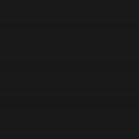
#Экономика
#«100 кітап» ұлттық сауалнамасы
#Референдум
#Оқиға
#EURO 2024
#Спорт
#Әлем
#Денсаулық