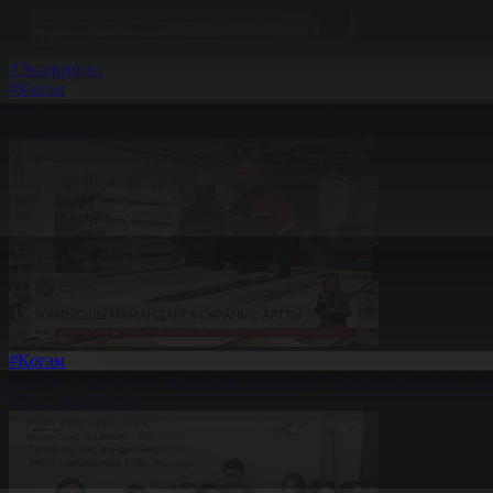
#Экономика
#Қоғам
Жер қойнауын барлау және пайдалану жұмыстарына инвестиция
29.12.2025, 17:03
#Қоғам
Жамбыл облысында жұмысшы мамандарға сұраныс артып келе
29.12.2025, 17:00