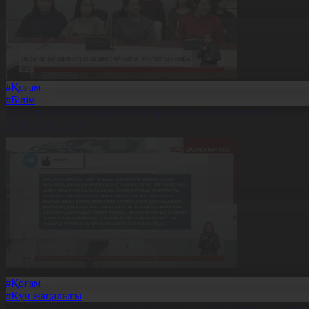
#Қоғам
#Білім
Педагог тапшылығын шешуге арналған пилоттық жоба
29.12.2025, 16:58
#Қоғам
#Күн жаңалығы
2025 жылдың қорытындысы: Реформалар, инновациялар және 