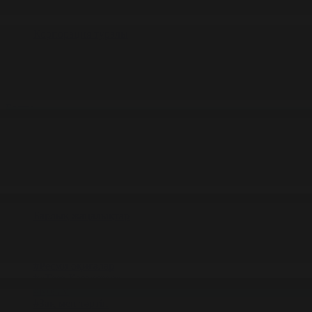
Корпорация туралы
Байланыс
Жарнама
ALTYN QOR
Редакция стандарты
Басты
Жаңалықтар
Қоғам бойынша 29.12.2025 күнгі жаңал
29.12.2025 күнгі жаңалықтар
#Қоғам
Фильтрді тазалау
Барлық жаңалықтар
#Жолдау 2025
#Құрылтай - 2026
#Апта
#Ресми оқиғалар
#«Таза Қазақстан»
#Қоғам
#Заң мен тәртіп