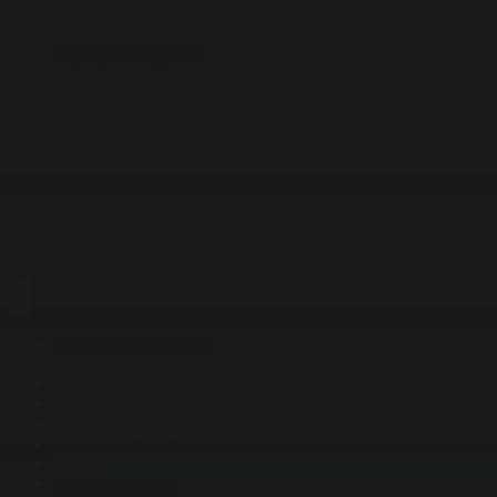
Корпорация туралы
Байланыс
Жарнама
ALTYN QOR
Редакция стандарты
Басты
Жаңалықтар
Қоғам бойынша 20.12.2025 күнгі жаңал
20.12.2025 күнгі жаңалықтар
#Қоғам
Фильтрді тазалау
Барлық жаңалықтар
#Жолдау 2025
#Құрылтай - 2026
#Апта
#Ресми оқиғалар
#«Таза Қазақстан»
#Қоғам
#Заң мен тәртіп