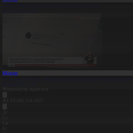
Кәріз суын тазартатын жоба жүзеге аспай қалды
20.12.2025, 17:40
#Қоғам
Полиция бейтаныс адамның сөмкесі мен сәлемдемесін тасымалд
20.12.2025, 17:16
Жаңалықтар мұрағаты
ЖЕЛТОҚСАН 2025
Дс
Сс
Ср
Бс