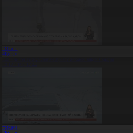
#Оқиға
#Қоғам
209 млн теңге жұмсалған ауызсу жобасы аяқсыз қалды
20.12.2025, 17:44
#Оқиға
#Қоғам