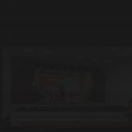
#Экономика
#«100 кітап» ұлттық сауалнамасы
#Референдум
#Оқиға
#EURO 2024
#Спорт
#Әлем
#Денсаулық