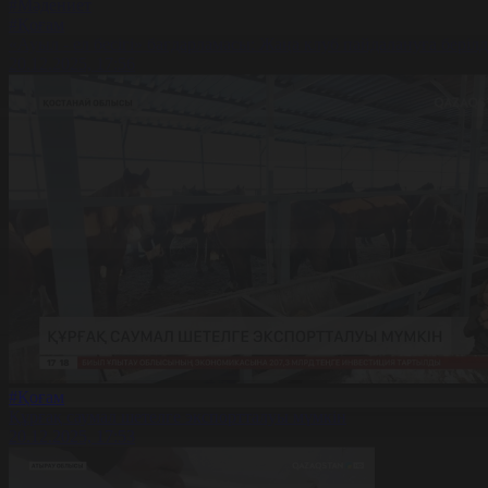
#Мәдениет
#Қоғам
«Ауыл - ел бесігі» бағдарламасы: Жаңа клуб пайдалануға берілд
20.12.2025, 17:56
#Қоғам
Құрғақ саумал шетелге экспортталуы мүмкін
20.12.2025, 17:53