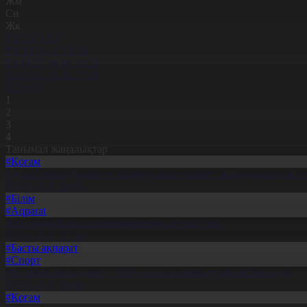
Жм
Сн
Жк
1
2
3
4
5
6
7
8
9
10
11
12
13
14
15
16
17
18
19
20
21
22
23
24
25
26
27
28
29
30
31
1
2
3
4
Танымал жаңалықтар
#Қоғам
Енді салалық дәрігерге қаралу үшін терапевт жолдамасы қажет 
30.07.2026, 20:05
#Білім
#Aqparat
Жапондар Қазақстан өсімдіктерін зерттеп жүр
04.08.2026, 17:30
#Басты ақпарат
#Спорт
«Болашақ ойындары – 2026» халықаралық турнирі басталды
30.07.2026, 10:01
#Қоғам