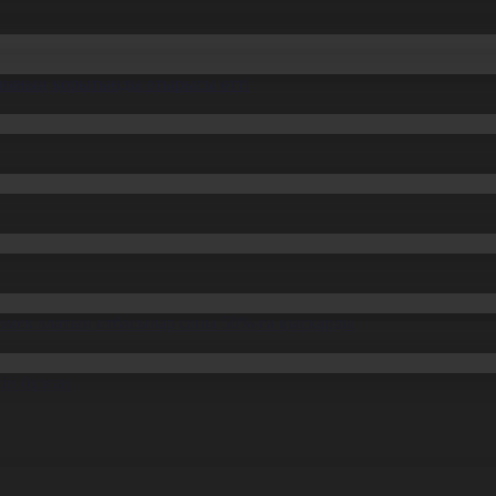
ссияның қорытынды отырысы өтті
өмек алатын отбасылар саны 50%-ға қысқарды
ін бұзған