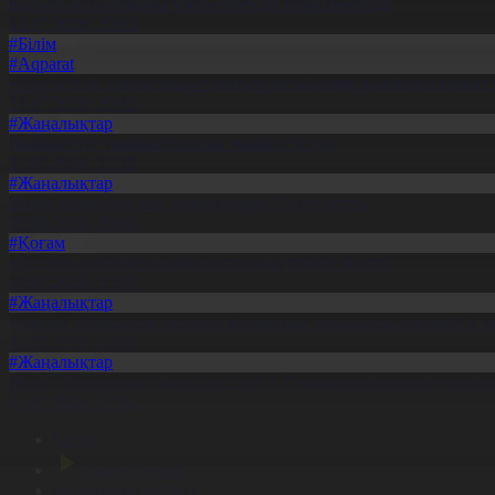
Құрылтай сайлауына үміткерлердің тізімі бекітілді
13.07.2026, 20:03
#Білім
#Aqparat
«Тәуелсіздік ұрпақтары» грантын тағайындау жөніндегі коми
31.07.2026, 20:11
#Жаңалықтар
Шымкентте теміржолшылар марапатталды
31.07.2026, 17:15
#Жаңалықтар
Павлодарда отандық өнім өндірісі 1,5 есе артты
05.08.2026, 20:06
#Қоғам
«Әділет» партиясы кандидаттардың тізімін бекітті
10.07.2026, 20:08
#Жаңалықтар
Ақмола облысында тұрақты жұмыстың арқасында әлеуметтік к
31.07.2026, 17:03
#Жаңалықтар
Жетісу облысының жүргізушілері 170 мыңнан астам жол ережес
31.07.2026, 17:02
Басты
Тікелей эфир
Бағдарлама кестесі