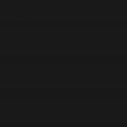
#Экономика
#«100 кітап» ұлттық сауалнамасы
#Референдум
#Оқиға
#EURO 2024
#Спорт
#Әлем
#Денсаулық