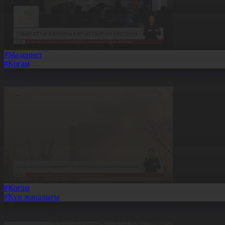
#Мәдениет
#Қоғам
Қарағандыда 12 жастағы бала қоршаған ортаны қорғауға шақы
11.12.2025, 17:31
#Қоғам
#Күн жаңалығы
Өскемендегі өндіріс орындарына ₸2 миллиард айыппұл салын
11.12.2025, 17:27