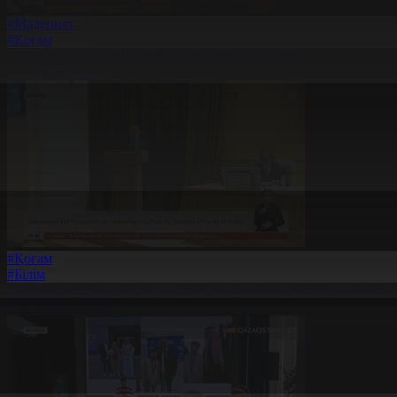
#Мәдениет
#Қоғам
Ясауи хикметтерінің көне қолжазбасы табылды
11.12.2025, 17:35
#Қоғам
#Білім
Ғылыми зертханалардың инфрақұрылымын күшейту маңызды
11.12.2025, 17:33