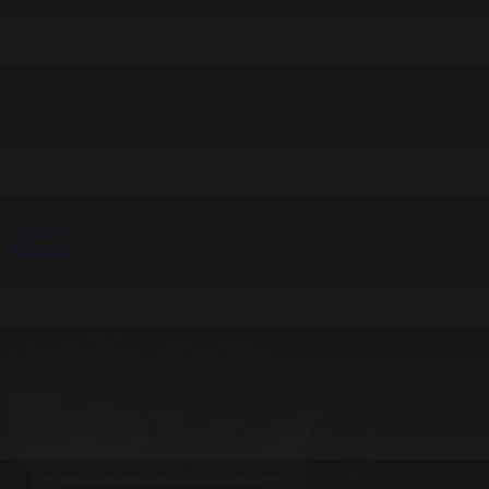
#Қоғам
#Aqparat
Маңғыстау белсенділері «Қазмедиа» орталығымен танысты
11.12.2025, 17:38