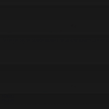
#Қоғам
Ақпаннан бастап балабақшаларға тексерістер ескертусіз жүргізі
11.12.2025, 20:36
#Оқиға
#Қоғам
Тұрғындар қоғамдық көлік қауіпсіздігіне алаңдайды
11.12.2025, 20:12