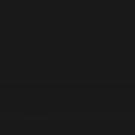
Корпорация туралы
Байланыс
Жарнама
ALTYN QOR
Редакция стандарты
Басты
Жаңалықтар
Қоғам бойынша 11.12.2025 күнгі жаңал
11.12.2025 күнгі жаңалықтар
#Қоғам
Фильтрді тазалау
Барлық жаңалықтар
#Жолдау 2025
#Құрылтай - 2026
#Апта
#Ресми оқиғалар
#«Таза Қазақстан»
#Қоғам
#Заң мен тәртіп