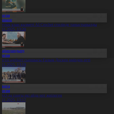
Қоғам
Aqparat
лттық ұлан қызметі AI Сrochet стилінде таныстырылды
1.11.2025, 13:20
Хабарландыру
Қоғам
елгілі әдебиет сыншысы Ғалым Доскен өмірден өтті
1.11.2025, 13:19
Оқиға
Қоғам
ҚО-да соңғы екі айда өрт жиілеген
1.11.2025, 13:17