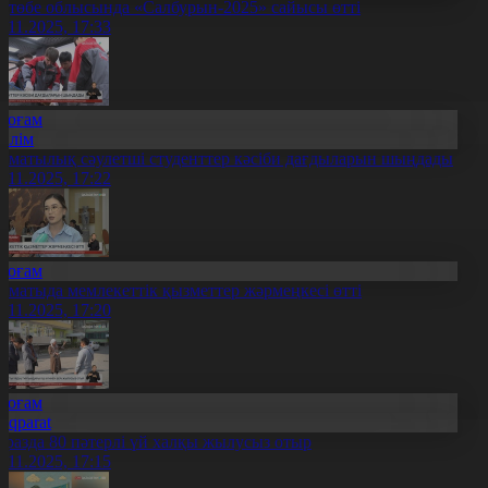
қтөбе облысында «Салбурын-2025» сайысы өтті
1.11.2025, 17:33
Қоғам
Білім
лматылық сәулетші студенттер кәсіби дағдыларын шыңдады
1.11.2025, 17:22
Қоғам
лматыда мемлекеттік қызметтер жәрмеңкесі өтті
1.11.2025, 17:20
Қоғам
Aqparat
аразда 80 пәтерлі үй халқы жылусыз отыр
1.11.2025, 17:15