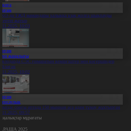
Оқиға
Қоғам
ҚО-да ТЖД мамандары халыққа ұзақ жолға шықпауды
скертіп жатыр
1.11.2025, 10:03
Қоғам
Күн жаңалығы
авлодарда СЭС ғимаратын кеміргіштер мен көгершіндер
айлаған
1.11.2025, 10:02
Қоғам
Денсаулық
лімізде соңғы аптада 150 мыңнан аса адам тұмау жұқтырған
1.11.2025, 09:57
аңалықтар мұрағаты
АРАША 2025