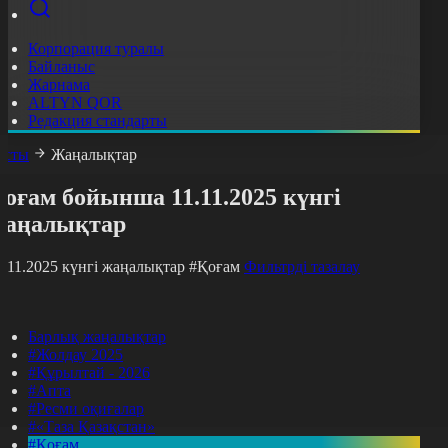
Корпорация туралы
Байланыс
Жарнама
ALTYN QOR
Редакция стандарты
асты
Жаңалықтар
оғам бойынша 11.11.2025 күнгі
жаңалықтар
1.11.2025 күнгі жаңалықтар
#Қоғам
Фильтрді тазалау
Барлық жаңалықтар
#Жолдау 2025
#Құрылтай - 2026
#Апта
#Ресми оқиғалар
#«Таза Қазақстан»
#Қоғам