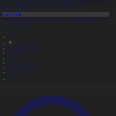
қмола облысында тұрақты жұмыстың арқасында әлеуметтік
өмек алатын отбасылар саны 50%-ға қысқарды
1.07.2026, 17:03
Жаңалықтар
етісу облысының жүргізушілері 170 мыңнан астам жол
режесін бұзған
1.07.2026, 17:02
Басты
Тікелей эфир
Бағдарлама кестесі
Жаңалықтар
Жобалар
Телехикаялар
Мультсериалдар
Видеоархив