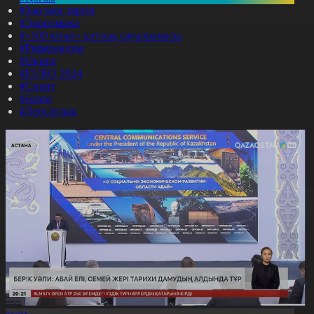
#Заң мен тәртіп
#Экономика
#«100 кітап» ұлттық сауалнамасы
#Референдум
#Оқиға
#EURO 2024
#Спорт
#Әлем
#Денсаулық