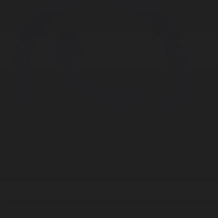
Корпорация туралы
Байланыс
Дистрибуция