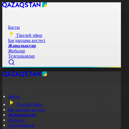
Басты
Тікелей эфир
Бағдарлама кестесі
Жаңалықтар
Жобалар
Телехикаялар
Басты
Тікелей эфир
Бағдарлама кестесі
Жаңалықтар
Жобалар
Телехикаялар