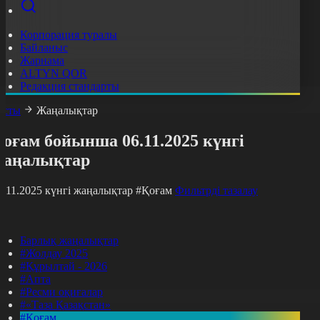
Корпорация туралы
Байланыс
Жарнама
ALTYN QOR
Редакция стандарты
асты
Жаңалықтар
оғам бойынша 06.11.2025 күнгі
жаңалықтар
6.11.2025 күнгі жаңалықтар
#Қоғам
Фильтрді тазалау
Барлық жаңалықтар
#Жолдау 2025
#Құрылтай - 2026
#Апта
#Ресми оқиғалар
#«Таза Қазақстан»
#Қоғам