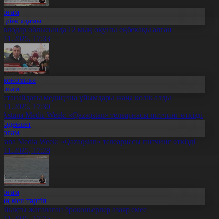
Қоғам
Еңбек адамы
авлодар облысында 12 мың оқушы еңбекақы алған
6.11.2025, 17:33
Экономика
Қоғам
останайдағы медицина ұйымдары жаңа көлік алды
6.11.2025, 17:30
Мәдениет
Қоғам
stana Media Week: «Qazaqstan» телеарнасы питчинг өткізді
6.11.2025, 17:28
Қоғам
Заң мен тәртіп
айықты жағалаған броконьерлер азаяр емес
6.11.2025, 17:25