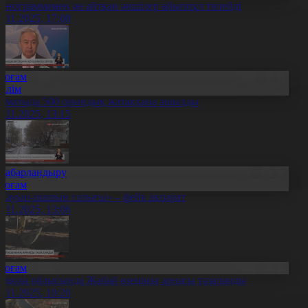
онограммамен ән айтқан әншілер айыппұл төлейді
6.11.2025, 17:00
Қоғам
Білім
лматыда 500 орындық жатақхана ашылды
6.11.2025, 13:15
Хабарландыру
Қоғам
Жауын-шашын салығы» – фейк ақпарат
6.11.2025, 13:06
Қоғам
қмола облысында Жабай өзенінің арнасы тазаланды
6.11.2025, 10:20