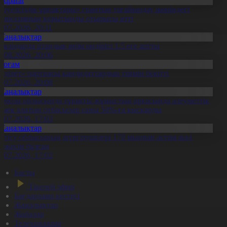
Aqparat
Тәуелсіздік ұрпақтары» грантын тағайындау жөніндегі
омиссияның қорытынды отырысы өтті
1.07.2026, 20:11
Жаңалықтар
авлодарда отандық өнім өндірісі 1,5 есе артты
5.08.2026, 20:06
Қоғам
Әділет» партиясы кандидаттардың тізімін бекітті
0.07.2026, 20:08
Жаңалықтар
қмола облысында тұрақты жұмыстың арқасында әлеуметтік
өмек алатын отбасылар саны 50%-ға қысқарды
1.07.2026, 17:03
Жаңалықтар
етісу облысының жүргізушілері 170 мыңнан астам жол
режесін бұзған
1.07.2026, 17:02
Басты
Тікелей эфир
Бағдарлама кестесі
Жаңалықтар
Жобалар
Телехикаялар