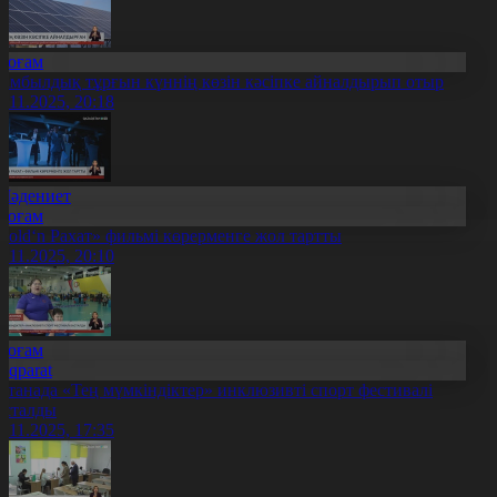
Қоғам
амбылдық тұрғын күннің көзін кәсіпке айналдырып отыр
6.11.2025, 20:18
Мәдениет
Қоғам
Gold‘n Рахат» фильмі көрерменге жол тартты
6.11.2025, 20:10
Қоғам
Aqparat
станада «Тең мүмкіндіктер» инклюзивті спорт фестивалі
асталды
6.11.2025, 17:35