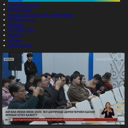
#Заң мен тәртіп
#Экономика
#«100 кітап» ұлттық сауалнамасы
#Референдум
#Оқиға
#EURO 2024
#Спорт
#Әлем
#Денсаулық