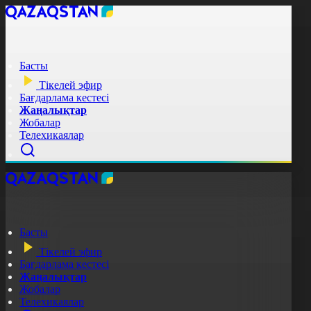
Басты
Тікелей эфир
Бағдарлама кестесі
Жаңалықтар
Жобалар
Телехикаялар
Басты
Тікелей эфир
Бағдарлама кестесі
Жаңалықтар
Жобалар
Телехикаялар