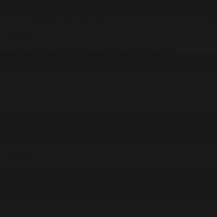
#Қоғам
Семейде сайлаушылардың дауысы есептеліп жатыр
13.10.2025, 20:20
#Қоғам
Гидротехникалық нысанның құрылысы желтоқсанда аяқталады
13.10.2025, 20:13