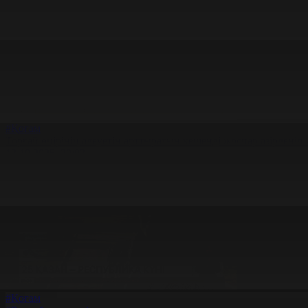
#Қоғам
Торғай өңірінің әлеуетін арттыратын кешенді жоспар әзірленіп
13.10.2025, 20:03
#Қоғам