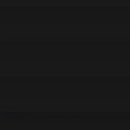
#Қоғам
«Достық – Мойынты»: Екінші желіден 13 млн тоннаға жуық ж
13.10.2025, 20:07
#Қоғам
#Заң мен тәртіп
ІІМ: Қылмыстың үштен бірі мас күйде жасалады
13.10.2025, 20:07