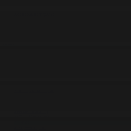
Корпорация туралы
Байланыс
Жарнама
ALTYN QOR
Редакция стандарты
Басты
Жаңалықтар
Қоғам бойынша 13.10.2025 күнгі жаңал
13.10.2025 күнгі жаңалықтар
#Қоғам
Фильтрді тазалау
Барлық жаңалықтар
#Жолдау 2025
#Құрылтай - 2026
#Апта
#Ресми оқиғалар
#«Таза Қазақстан»
#Қоғам
#Заң мен тәртіп