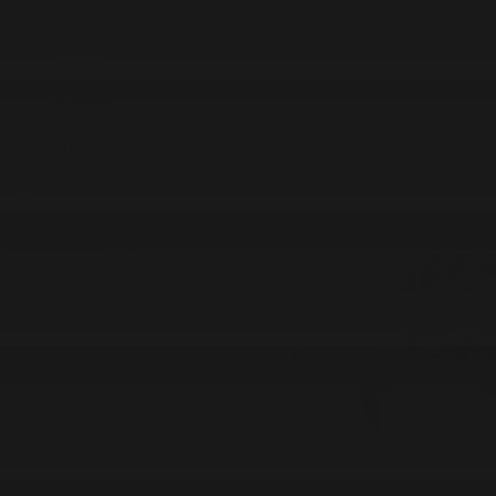
#Экономика
#«100 кітап» ұлттық сауалнамасы
#Референдум
#Оқиға
#EURO 2024
#Спорт
#Әлем
#Денсаулық
#Қоғам
Т.Қалиев: Сайлау азаматтық қоғамды дамытады
13.10.2025, 20:24