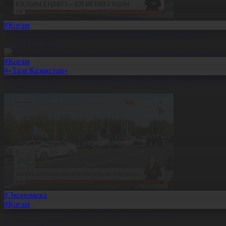
#Қоғам
Алматылық еңбек адамы 170-тен аса ғылыми еңбек жазған
13.10.2025, 17:30
#Қоғам
#«Таза Қазақстан»
Алматы облысында «Таза Қазақстан» шарасы аясында 7 мың ағ
13.10.2025, 17:22
#Экономика
#Қоғам
Қызылорданың сыртында айналма жол салынды
13.10.2025, 17:19