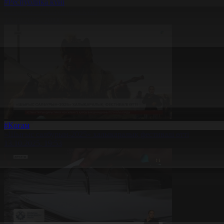
#Республика күні
25 қазан – Республика күні
13.10.2025, 20:00
#Қоғам
«Шығыс салбурын-2025» халықаралық фестивалі өтті
13.10.2025, 19:53