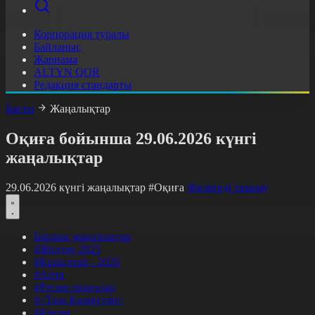
Корпорация туралы
Байланыс
Жарнама
ALTYN QOR
Редакция стандарты
Басты
Жаңалықтар
Оқиға бойынша 29.06.2026 күнгі
жаңалықтар
29.06.2026 күнгі жаңалықтар
#Оқиға
Фильтрді тазалау
Барлық жаңалықтар
#Жолдау 2025
#Құрылтай - 2026
#Апта
#Ресми оқиғалар
#«Таза Қазақстан»
#Қоғам