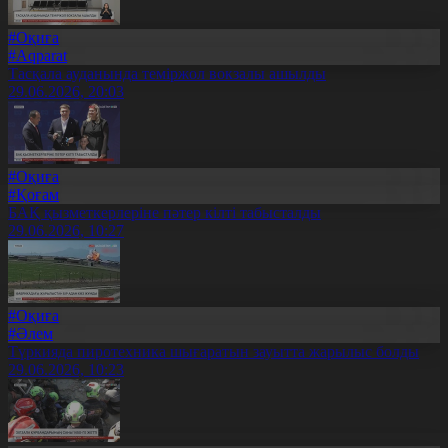
#Оқиға
#Aqparat
Тасқала ауданында теміржол вокзалы ашылды
29.06.2026, 20:03
#Оқиға
#Қоғам
БАҚ қызметкерлеріне пәтер кілті табысталды
29.06.2026, 10:27
#Оқиға
#Әлем
Түркияда пиротехника шығаратын зауытта жарылыс болды
29.06.2026, 10:23