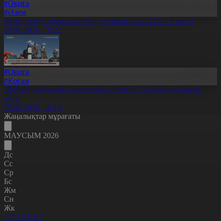
#Оқиға
#Әлем
Венесуэлада зілзала құрбандарының саны 1450-ге жетті
29.06.2026, 10:22
#Оқиға
#Қоғам
Шомылу маусымы басталғалы елімізде 53 адам суға батып
кетті
29.06.2026, 10:19
Жаңалықтар мұрағаты
МАУСЫМ 2026
Дс
Сс
Ср
Бс
Жм
Сн
Жк
1
2
3
4
5
6
7