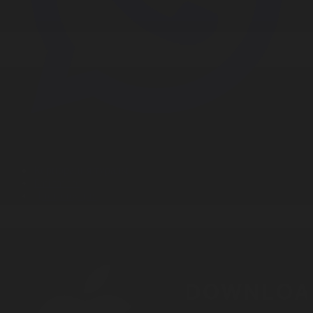
Корпорация туралы
Байланыс
Дистрибуция
Жарнама
Редакция стандарты