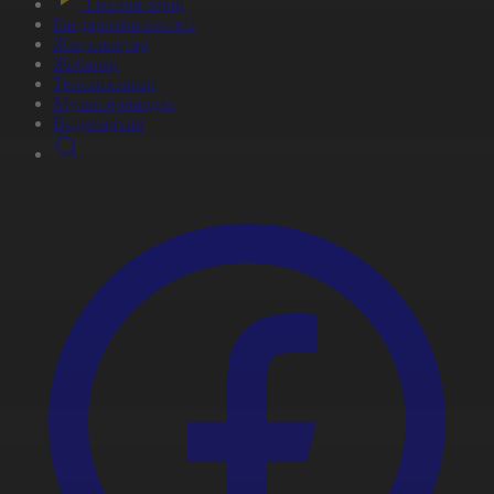
Тікелей эфир
Бағдарлама кестесі
Жаңалықтар
Жобалар
Телехикаялар
Мультсериалдар
Видеоархив