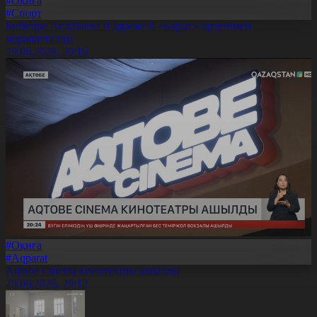
#Оқиға
#Спорт
Бибісара Асаубаева II дәрежелі «Барыс» орденімен
марапатталды
29.06.2026, 20:16
#Оқиға
#Aqparat
Aqtobe Cinema кинотеатры ашылды
29.06.2026, 20:12