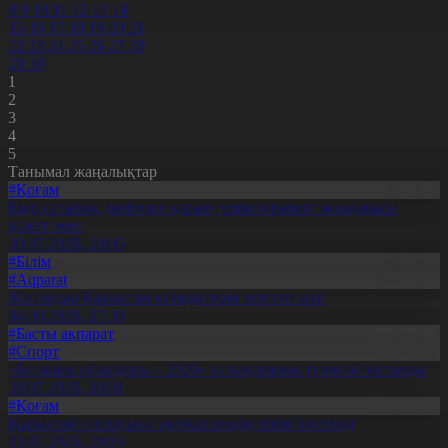
8
9
10
11
12
13
14
15
16
17
18
19
20
21
22
23
24
25
26
27
28
29
30
1
2
3
4
5
Танымал жаңалықтар
#Қоғам
Енді салалық дәрігерге қаралу үшін терапевт жолдамасы
қажет емес
30.07.2026, 20:05
#Білім
#Aqparat
Жапондар Қазақстан өсімдіктерін зерттеп жүр
04.08.2026, 17:30
#Басты ақпарат
#Спорт
«Болашақ ойындары – 2026» халықаралық турнирі басталды
30.07.2026, 10:01
#Қоғам
Құрылтай сайлауына үміткерлердің тізімі бекітілді
13.07.2026, 20:03