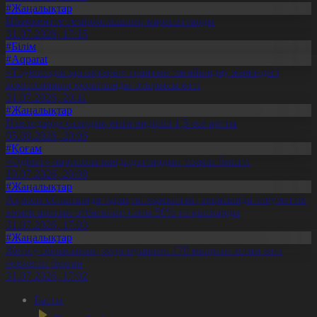
#Жаңалықтар
Шымкентте теміржолшылар марапатталды
31.07.2026, 17:15
#Білім
#Aqparat
«Тәуелсіздік ұрпақтары» грантын тағайындау жөніндегі
комиссияның қорытынды отырысы өтті
31.07.2026, 20:11
#Жаңалықтар
Павлодарда отандық өнім өндірісі 1,5 есе артты
05.08.2026, 20:06
#Қоғам
«Әділет» партиясы кандидаттардың тізімін бекітті
10.07.2026, 20:08
#Жаңалықтар
Ақмола облысында тұрақты жұмыстың арқасында әлеуметтік
көмек алатын отбасылар саны 50%-ға қысқарды
31.07.2026, 17:03
#Жаңалықтар
Жетісу облысының жүргізушілері 170 мыңнан астам жол
ережесін бұзған
31.07.2026, 17:02
Басты