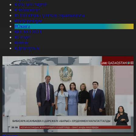
#Заң мен тәртіп
#Экономика
#«100 кітап» ұлттық сауалнамасы
#Референдум
#Оқиға
#EURO 2024
#Спорт
#Әлем
#Денсаулық