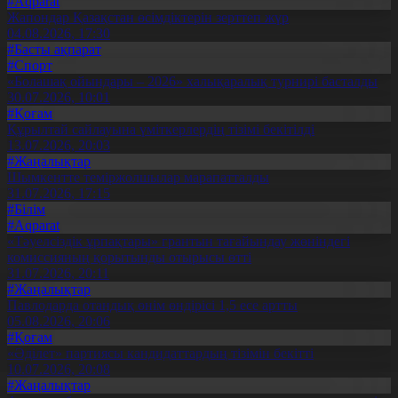
#Aqparat
Жапондар Қазақстан өсімдіктерін зерттеп жүр
04.08.2026, 17:30
#Басты ақпарат
#Спорт
«Болашақ ойындары – 2026» халықаралық турнирі басталды
30.07.2026, 10:01
#Қоғам
Құрылтай сайлауына үміткерлердің тізімі бекітілді
13.07.2026, 20:03
#Жаңалықтар
Шымкентте теміржолшылар марапатталды
31.07.2026, 17:15
#Білім
#Aqparat
«Тәуелсіздік ұрпақтары» грантын тағайындау жөніндегі
комиссияның қорытынды отырысы өтті
31.07.2026, 20:11
#Жаңалықтар
Павлодарда отандық өнім өндірісі 1,5 есе артты
05.08.2026, 20:06
#Қоғам
«Әділет» партиясы кандидаттардың тізімін бекітті
10.07.2026, 20:08
#Жаңалықтар