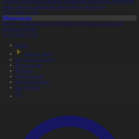
Ақмола облысында тұрақты жұмыстың арқасында әлеуметтік
көмек алатын отбасылар саны 50%-ға қысқарды
31.07.2026, 17:03
#Жаңалықтар
Жетісу облысының жүргізушілері 170 мыңнан астам жол
ережесін бұзған
31.07.2026, 17:02
Басты
Тікелей эфир
Бағдарлама кестесі
Жаңалықтар
Жобалар
Телехикаялар
Мультсериалдар
Видеоархив