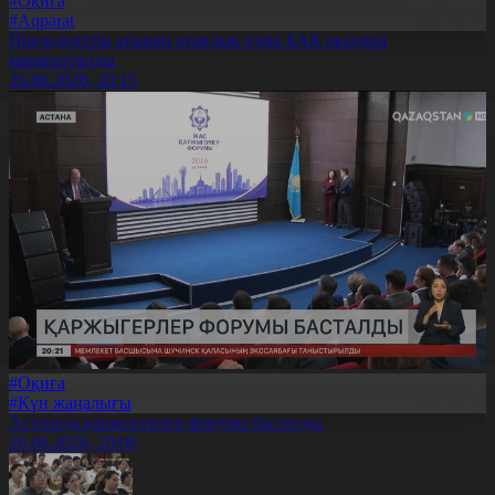
#Оқиға
#Aqparat
Президенттің атынан отандық үздік БАҚ өкілдері
марапатталды
26.06.2026, 20:15
#Оқиға
#Күн жаңалығы
Астанада қаржыгерлер форумы басталды
26.06.2026, 20:06