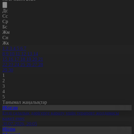
Дс
Сс
Ср
Бс
Жм
Сн
Жк
1
2
3
4
5
6
7
8
9
10
11
12
13
14
15
16
17
18
19
20
21
22
23
24
25
26
27
28
29
30
1
2
3
4
5
Танымал жаңалықтар
#Қоғам
Енді салалық дәрігерге қаралу үшін терапевт жолдамасы
қажет емес
30.07.2026, 20:05
#Білім