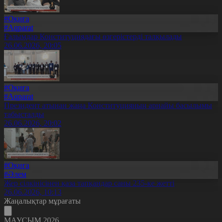
#Оқиға
#Aqparat
Ғалымдар Конституциядағы өзгерістерді талқылады
26.06.2026, 20:05
#Оқиға
#Aqparat
Президент атынан жаңа Конституцияның арнайы басылымы
табысталды
26.06.2026, 20:02
#Оқиға
#Әлем
Жер сілкінісінен қаза тапқандар саны 235-ке жетті
26.06.2026, 10:13
Жаңалықтар мұрағаты
МАУСЫМ 2026