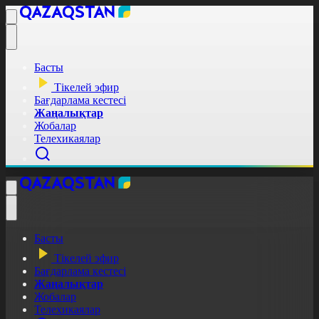
Басты
Тікелей эфир
Бағдарлама кестесі
Жаңалықтар
Жобалар
Телехикаялар
Басты
Тікелей эфир
Бағдарлама кестесі
Жаңалықтар
Жобалар
Телехикаялар