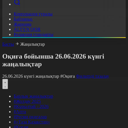
Корпорация туралы
Байланыс
Жарнама
ALTYN QOR
Редакция стандарты
Басты
Жаңалықтар
Оқиға бойынша 26.06.2026 күнгі
жаңалықтар
26.06.2026 күнгі жаңалықтар
#Оқиға
Фильтрді тазалау
Барлық жаңалықтар
#Жолдау 2025
#Құрылтай - 2026
#Апта
#Ресми оқиғалар
#«Таза Қазақстан»
#Қоғам