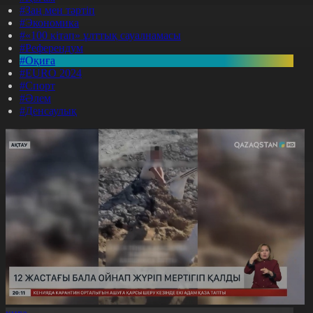
#Заң мен тәртіп
#Экономика
#«100 кітап» ұлттық сауалнамасы
#Референдум
#Оқиға
#EURO 2024
#Спорт
#Әлем
#Денсаулық