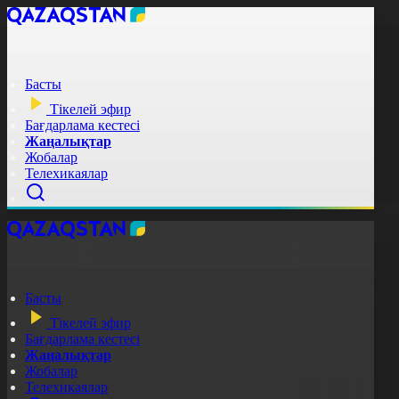
Басты
Тікелей эфир
Бағдарлама кестесі
Жаңалықтар
Жобалар
Телехикаялар
Басты
Тікелей эфир
Бағдарлама кестесі
Жаңалықтар
Жобалар
Телехикаялар