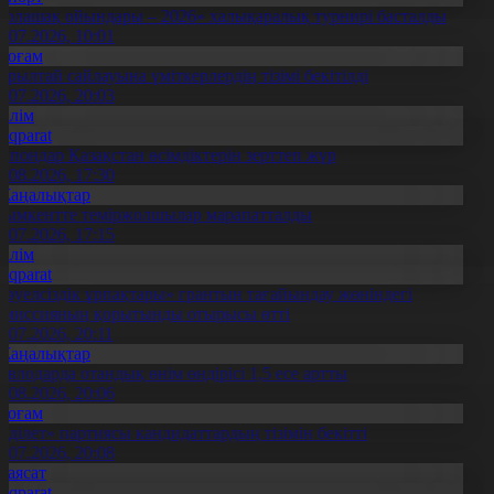
Болашақ ойындары – 2026» халықаралық турнирі басталды
0.07.2026, 10:01
Қоғам
ұрылтай сайлауына үміткерлердің тізімі бекітілді
3.07.2026, 20:03
Білім
Aqparat
апондар Қазақстан өсімдіктерін зерттеп жүр
4.08.2026, 17:30
Жаңалықтар
ымкентте теміржолшылар марапатталды
1.07.2026, 17:15
Білім
Aqparat
Тәуелсіздік ұрпақтары» грантын тағайындау жөніндегі
омиссияның қорытынды отырысы өтті
1.07.2026, 20:11
Жаңалықтар
авлодарда отандық өнім өндірісі 1,5 есе артты
5.08.2026, 20:06
Қоғам
Әділет» партиясы кандидаттардың тізімін бекітті
0.07.2026, 20:08
Саясат
Aqparat