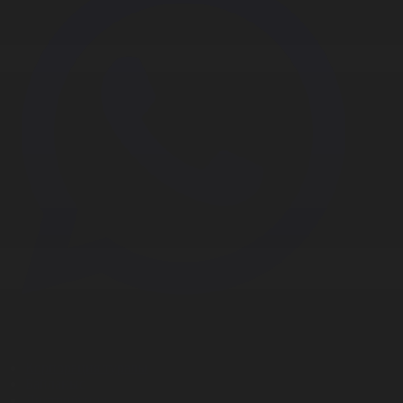
Корпорация туралы
Байланыс
Дистрибуция