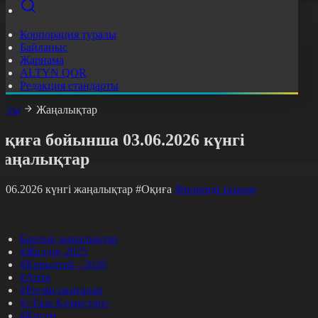
Корпорация туралы
Байланыс
Жарнама
ALTYN QOR
Редакция стандарты
асты
Жаңалықтар
қиға бойынша 03.06.2026 күнгі
жаңалықтар
3.06.2026 күнгі жаңалықтар
#Оқиға
Фильтрді тазалау
Барлық жаңалықтар
#Жолдау 2025
#Құрылтай - 2026
#Апта
#Ресми оқиғалар
#«Таза Қазақстан»
#Қоғам