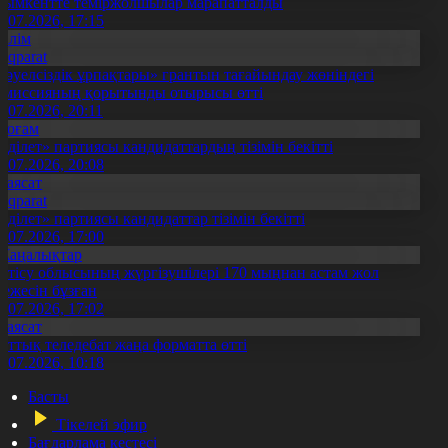
ымкентте теміржолшылар марапатталды
1.07.2026, 17:15
Білім
Aqparat
Тәуелсіздік ұрпақтары» грантын тағайындау жөніндегі
омиссияның қорытынды отырысы өтті
1.07.2026, 20:11
Қоғам
Әділет» партиясы кандидаттардың тізімін бекітті
0.07.2026, 20:08
Саясат
Aqparat
Әділет» партиясы кандидаттар тізімін бекітті
0.07.2026, 17:00
Жаңалықтар
етісу облысының жүргізушілері 170 мыңнан астам жол
режесін бұзған
1.07.2026, 17:02
Саясат
лттық теледебат жаңа форматта өтті
0.07.2026, 10:18
Басты
Тікелей эфир
Бағдарлама кестесі