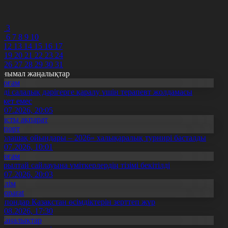
8
9
0
2
3
5
6
7
8
9
10
1
12
13
14
15
16
17
8
19
20
21
22
23
24
5
26
27
28
29
30
31
анымал жаңалықтар
Қоғам
нді салалық дәрігерге қаралу үшін терапевт жолдамасы
ажет емес
0.07.2026, 20:05
Басты ақпарат
Спорт
Болашақ ойындары – 2026» халықаралық турнирі басталды
0.07.2026, 10:01
Қоғам
ұрылтай сайлауына үміткерлердің тізімі бекітілді
3.07.2026, 20:03
Білім
Aqparat
апондар Қазақстан өсімдіктерін зерттеп жүр
4.08.2026, 17:30
Жаңалықтар