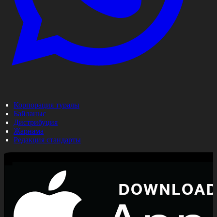
Корпорация туралы
Байланыс
Дистрибуция
Жарнама
Редакция стандарты