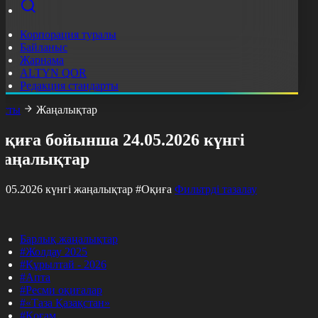
Корпорация туралы
Байланыс
Жарнама
ALTYN QOR
Редакция стандарты
асты
Жаңалықтар
қиға бойынша 24.05.2026 күнгі
жаңалықтар
4.05.2026 күнгі жаңалықтар
#Оқиға
Фильтрді тазалау
Барлық жаңалықтар
#Жолдау 2025
#Құрылтай - 2026
#Апта
#Ресми оқиғалар
#«Таза Қазақстан»
#Қоғам