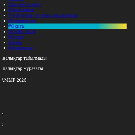
#Заң мен тәртіп
#Экономика
#«100 кітап» ұлттық сауалнамасы
#Референдум
#Оқиға
#EURO 2024
#Спорт
#Әлем
#Денсаулық
аңалықтар табылмады
аңалықтар мұрағаты
АМЫР 2026
с
с
р
с
м
н
к
7