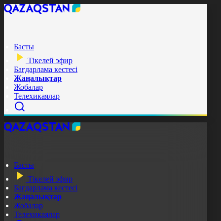
Басты
Тікелей эфир
Бағдарлама кестесі
Жаңалықтар
Жобалар
Телехикаялар
Басты
Тікелей эфир
Бағдарлама кестесі
Жаңалықтар
Жобалар
Телехикаялар