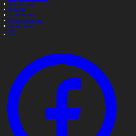
Жаңалықтар
Жобалар
Телехикаялар
Мультсериалдар
Видеоархив