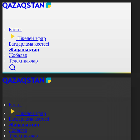
Басты
Тікелей эфир
Бағдарлама кестесі
Жаңалықтар
Жобалар
Телехикаялар
Басты
Тікелей эфир
Бағдарлама кестесі
Жаңалықтар
Жобалар
Телехикаялар