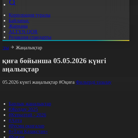
Корпорация туралы
Байланыс
Жарнама
ALTYN QOR
Редакция стандарты
асты
Жаңалықтар
қиға бойынша 05.05.2026 күнгі
жаңалықтар
5.05.2026 күнгі жаңалықтар
#Оқиға
Фильтрді тазалау
Барлық жаңалықтар
#Жолдау 2025
#Құрылтай - 2026
#Апта
#Ресми оқиғалар
#«Таза Қазақстан»
#Қоғам