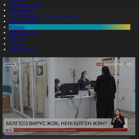
#Заң мен тәртіп
#Экономика
#«100 кітап» ұлттық сауалнамасы
#Референдум
#Оқиға
#EURO 2024
#Спорт
#Әлем
#Денсаулық