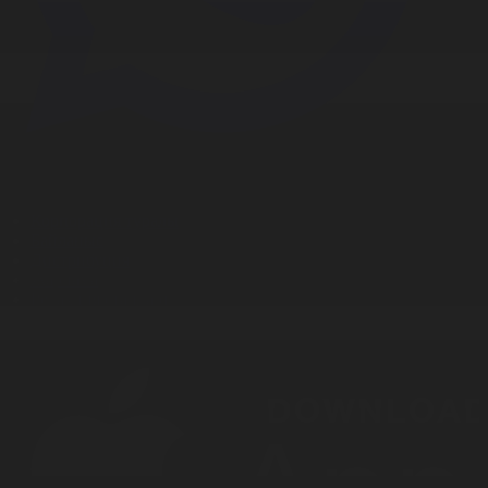
Корпорация туралы
Байланыс
Дистрибуция
Жарнама
Редакция стандарты