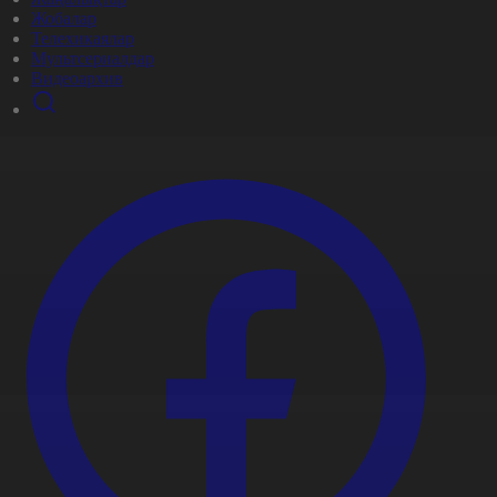
Жобалар
Телехикаялар
Мультсериалдар
Видеоархив