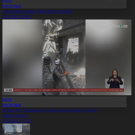
Оқиға
Денсаулық
елгісіз вирус жоқ: Нені білген жөн?
5.05.2026, 20:01
Оқиға
Денсаулық
скемендегі жарылыс: 2 адам қаза тауып, 5 адам
арақаттанған
5.05.2026, 17:03