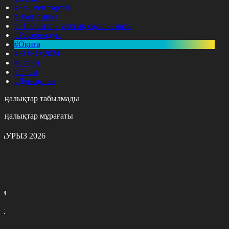
#Заң мен тәртіп
#Экономика
#«100 кітап» ұлттық сауалнамасы
#Референдум
#Оқиға
#EURO 2024
#Спорт
#Әлем
#Денсаулық
аңалықтар табылмады
аңалықтар мұрағаты
АУРЫЗ 2026
с
с
р
с
м
н
к
3