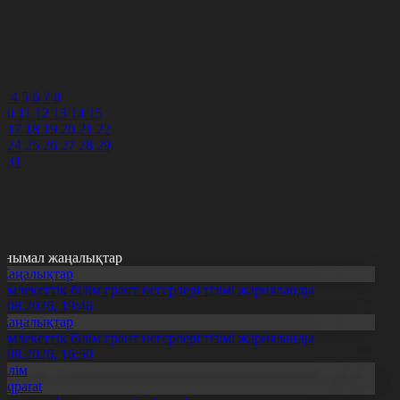
4
5
6
7
8
3
4
5
6
7
8
10
11
12
13
14
15
6
17
18
19
20
21
22
3
24
25
26
27
28
29
0
31
анымал жаңалықтар
Жаңалықтар
емлекеттік білім грант иегерлері тізімі жарияланды
7.08.2026, 19:46
Жаңалықтар
емлекеттік білім грант иегерлері тізімі жарияланды
7.08.2026, 16:50
Білім
Aqparat