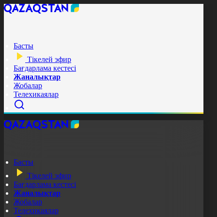
Басты
Тікелей эфир
Бағдарлама кестесі
Жаңалықтар
Жобалар
Телехикаялар
Басты
Тікелей эфир
Бағдарлама кестесі
Жаңалықтар
Жобалар
Телехикаялар