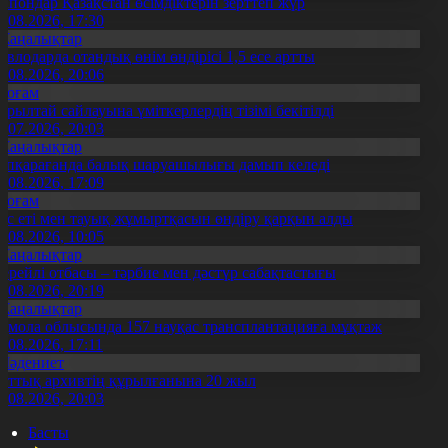
апондар Қазақстан өсімдіктерін зерттеп жүр
4.08.2026, 17:30
Жаңалықтар
авлодарда отандық өнім өндірісі 1,5 есе артты
5.08.2026, 20:06
Қоғам
ұрылтай сайлауына үміткерлердің тізімі бекітілді
3.07.2026, 20:03
Жаңалықтар
үпқарағанда балық шаруашылығы дамып келеді
7.08.2026, 17:09
Қоғам
ұс еті мен тауық жұмыртқасын өндіру қарқын алды
7.08.2026, 10:05
Жаңалықтар
ерейлі отбасы – тәрбие мен дәстүр сабақтастығы
7.08.2026, 20:19
Жаңалықтар
қмола облысында 157 науқас трансплантацияға мұқтаж
6.08.2026, 17:11
Мәдениет
лттық архивтің құрылғанына 20 жыл
5.08.2026, 20:03
Басты