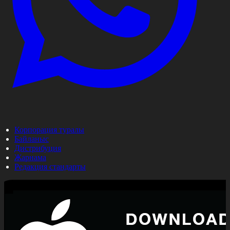
Корпорация туралы
Байланыс
Дистрибуция
Жарнама
Редакция стандарты