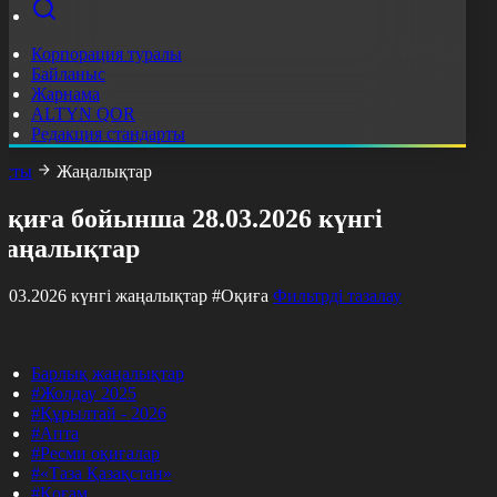
Корпорация туралы
Байланыс
Жарнама
ALTYN QOR
Редакция стандарты
асты
Жаңалықтар
қиға бойынша 28.03.2026 күнгі
жаңалықтар
8.03.2026 күнгі жаңалықтар
#Оқиға
Фильтрді тазалау
Барлық жаңалықтар
#Жолдау 2025
#Құрылтай - 2026
#Апта
#Ресми оқиғалар
#«Таза Қазақстан»
#Қоғам