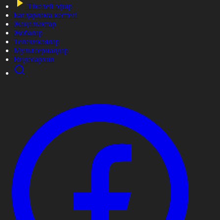
Тікелей эфир
Бағдарлама кестесі
Жаңалықтар
Жобалар
Телехикаялар
Мультсериалдар
Видеоархив