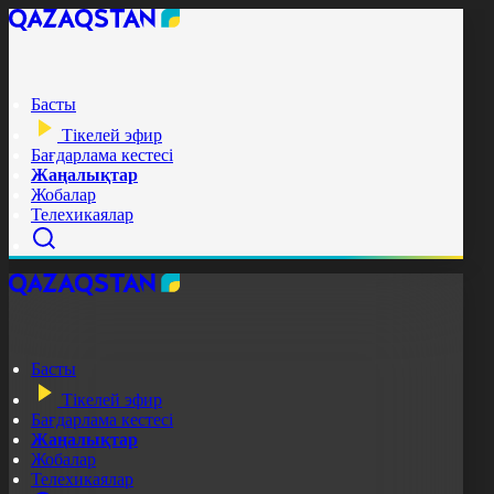
Басты
Тікелей эфир
Бағдарлама кестесі
Жаңалықтар
Жобалар
Телехикаялар
Басты
Тікелей эфир
Бағдарлама кестесі
Жаңалықтар
Жобалар
Телехикаялар