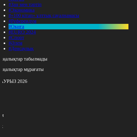
#Заң мен тәртіп
#Экономика
#«100 кітап» ұлттық сауалнамасы
#Референдум
#Оқиға
#EURO 2024
#Спорт
#Әлем
#Денсаулық
аңалықтар табылмады
аңалықтар мұрағаты
АУРЫЗ 2026
с
с
р
с
м
н
к
3