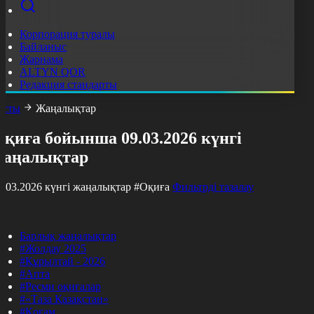
Корпорация туралы
Байланыс
Жарнама
ALTYN QOR
Редакция стандарты
асты
Жаңалықтар
қиға бойынша 09.03.2026 күнгі
жаңалықтар
9.03.2026 күнгі жаңалықтар
#Оқиға
Фильтрді тазалау
Барлық жаңалықтар
#Жолдау 2025
#Құрылтай - 2026
#Апта
#Ресми оқиғалар
#«Таза Қазақстан»
#Қоғам