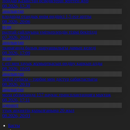
апондар Қазақстан өсімдіктерін зерттеп жүр
4.08.2026, 17:30
Жаңалықтар
авлодарда отандық өнім өндірісі 1,5 есе артты
5.08.2026, 20:06
Қоғам
ұрылтай сайлауына үміткерлердің тізімі бекітілді
3.07.2026, 20:03
Жаңалықтар
үпқарағанда балық шаруашылығы дамып келеді
7.08.2026, 17:09
Қоғам
ұс еті мен тауық жұмыртқасын өндіру қарқын алды
7.08.2026, 10:05
Жаңалықтар
ерейлі отбасы – тәрбие мен дәстүр сабақтастығы
7.08.2026, 20:19
Жаңалықтар
қмола облысында 157 науқас трансплантацияға мұқтаж
6.08.2026, 17:11
Мәдениет
лттық архивтің құрылғанына 20 жыл
5.08.2026, 20:03
Басты