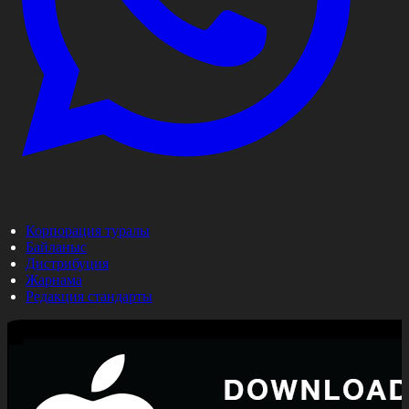
Корпорация туралы
Байланыс
Дистрибуция
Жарнама
Редакция стандарты