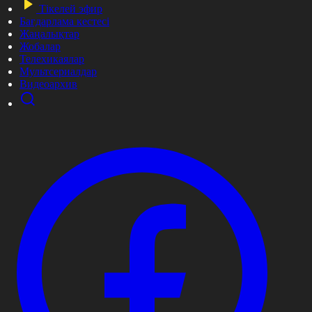
Тікелей эфир
Бағдарлама кестесі
Жаңалықтар
Жобалар
Телехикаялар
Мультсериалдар
Видеоархив