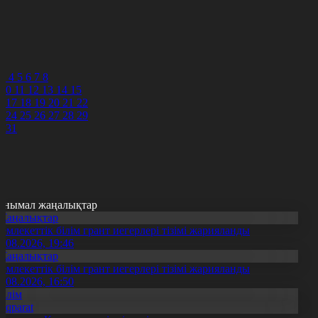
4
5
6
7
8
3
4
5
6
7
8
10
11
12
13
14
15
6
17
18
19
20
21
22
3
24
25
26
27
28
29
0
31
анымал жаңалықтар
Жаңалықтар
емлекеттік білім грант иегерлері тізімі жарияланды
7.08.2026, 19:46
Жаңалықтар
емлекеттік білім грант иегерлері тізімі жарияланды
7.08.2026, 16:50
Білім
Aqparat