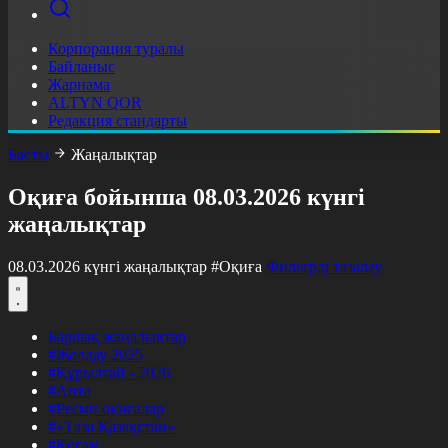
Корпорация туралы
Байланыс
Жарнама
ALTYN QOR
Редакция стандарты
Басты
Жаңалықтар
Оқиға бойынша 08.03.2026 күнгі
жаңалықтар
08.03.2026 күнгі жаңалықтар
#Оқиға
Фильтрді тазалау
Барлық жаңалықтар
#Жолдау 2025
#Құрылтай - 2026
#Апта
#Ресми оқиғалар
#«Таза Қазақстан»
#Қоғам