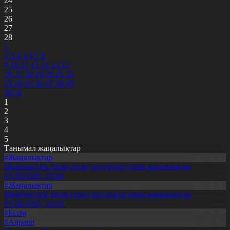
24
25
26
27
28
1
2
3
4
5
6
7
8
9
10
11
12
13
14
15
16
17
18
19
20
21
22
23
24
25
26
27
28
29
30
31
1
2
3
4
5
Танымал жаңалықтар
#Жаңалықтар
Мемлекеттік білім грант иегерлері тізімі жарияланды
07.08.2026, 19:46
#Жаңалықтар
Мемлекеттік білім грант иегерлері тізімі жарияланды
07.08.2026, 16:50
#Білім
#Aqparat