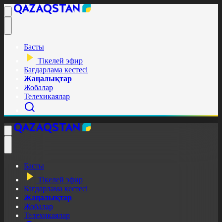
Басты
Тікелей эфир
Бағдарлама кестесі
Жаңалықтар
Жобалар
Телехикаялар
Басты
Тікелей эфир
Бағдарлама кестесі
Жаңалықтар
Жобалар
Телехикаялар