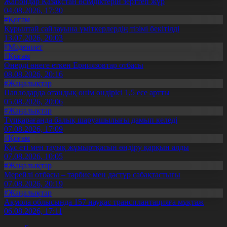
Жапондар Қазақстан өсімдіктерін зерттеп жүр
04.08.2026, 17:30
#Қоғам
Құрылтай сайлауына үміткерлердің тізімі бекітілді
13.07.2026, 20:03
#Мәдениет
#Қоғам
Өнерді өнеге еткен Ерниязовтар отбасы
08.08.2026, 20:16
#Жаңалықтар
Павлодарда отандық өнім өндірісі 1,5 есе артты
05.08.2026, 20:06
#Жаңалықтар
Түпқарағанда балық шаруашылығы дамып келеді
07.08.2026, 17:09
#Қоғам
Құс еті мен тауық жұмыртқасын өндіру қарқын алды
07.08.2026, 10:05
#Жаңалықтар
Мерейлі отбасы – тәрбие мен дәстүр сабақтастығы
07.08.2026, 20:19
#Жаңалықтар
Ақмола облысында 157 науқас трансплантацияға мұқтаж
06.08.2026, 17:11