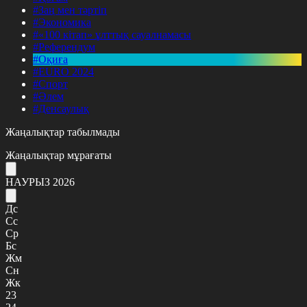
#Заң мен тәртіп
#Экономика
#«100 кітап» ұлттық сауалнамасы
#Референдум
#Оқиға
#EURO 2024
#Спорт
#Әлем
#Денсаулық
Жаңалықтар табылмады
Жаңалықтар мұрағаты
НАУРЫЗ 2026
Дс
Сс
Ср
Бс
Жм
Сн
Жк
23