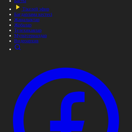
Басты
Тікелей эфир
Бағдарлама кестесі
Жаңалықтар
Жобалар
Телехикаялар
Мультсериалдар
Видеоархив