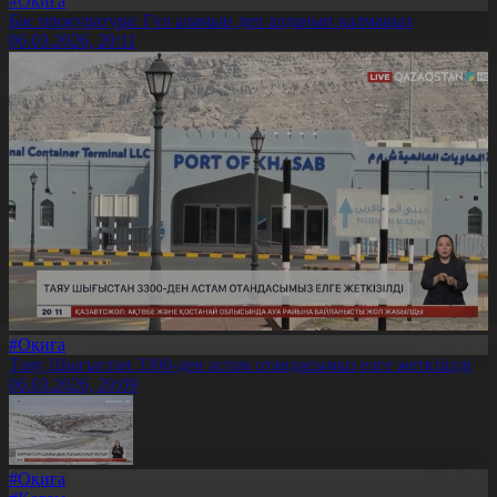
#Оқиға
Бас прокуратура: Гүл аламын деп алданып қалмаңыз
06.03.2026, 20:11
#Оқиға
Таяу Шығыстан 3300-ден астам отандасымыз елге жеткізілді
06.03.2026, 20:09
#Оқиға