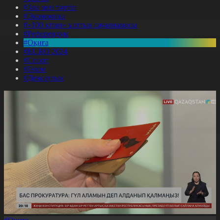
#Заң мен тәртіп
#Экономика
#«100 кітап» ұлттық сауалнамасы
#Референдум
#Оқиға
#EURO 2024
#Спорт
#Әлем
#Денсаулық