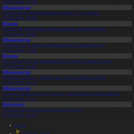
04.08.2026, 17:30
#Жаңалықтар
Павлодарда отандық өнім өндірісі 1,5 есе артты
05.08.2026, 20:06
#Қоғам
Құрылтай сайлауына үміткерлердің тізімі бекітілді
13.07.2026, 20:03
#Жаңалықтар
Түпқарағанда балық шаруашылығы дамып келеді
07.08.2026, 17:09
#Қоғам
Құс еті мен тауық жұмыртқасын өндіру қарқын алды
07.08.2026, 10:05
#Жаңалықтар
Мерейлі отбасы – тәрбие мен дәстүр сабақтастығы
07.08.2026, 20:19
#Жаңалықтар
Ақмола облысында 157 науқас трансплантацияға мұқтаж
06.08.2026, 17:11
#Мәдениет
Ұлттық архивтің құрылғанына 20 жыл
05.08.2026, 20:03
Басты
Тікелей эфир