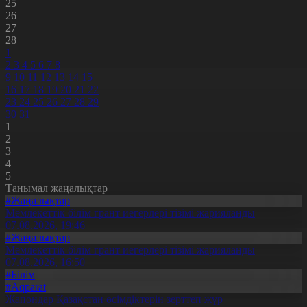
25
26
27
28
1
2
3
4
5
6
7
8
9
10
11
12
13
14
15
16
17
18
19
20
21
22
23
24
25
26
27
28
29
30
31
1
2
3
4
5
Танымал жаңалықтар
#Жаңалықтар
Мемлекеттік білім грант иегерлері тізімі жарияланды
07.08.2026, 19:46
#Жаңалықтар
Мемлекеттік білім грант иегерлері тізімі жарияланды
07.08.2026, 16:50
#Білім
#Aqparat
Жапондар Қазақстан өсімдіктерін зерттеп жүр