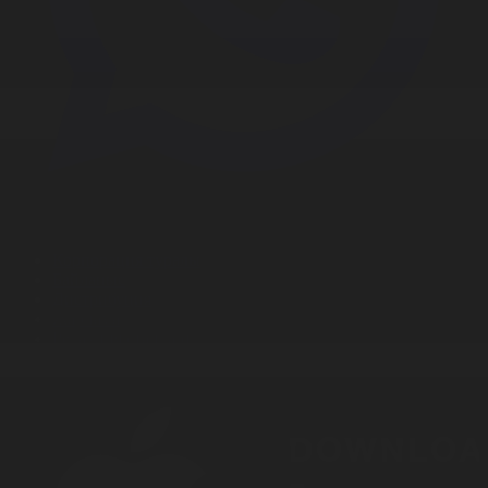
Корпорация туралы
Байланыс
Дистрибуция
Жарнама
Редакция стандарты