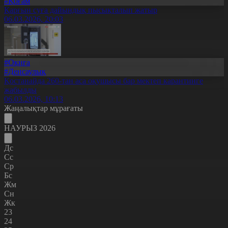
#Қоғам
Қарғын суға дайындық пысықталып жатыр
06.03.2026, 20:03
#Оқиға
#Денсаулық
Қостанайда 260-тан аса оқушысы бар мектеп карантинге
жабылды
06.03.2026, 10:13
Жаңалықтар мұрағаты
НАУРЫЗ 2026
Дс
Сс
Ср
Бс
Жм
Сн
Жк
23
24