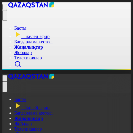
Басты
Тікелей эфир
Бағдарлама кестесі
Жаңалықтар
Жобалар
Телехикаялар
Басты
Тікелей эфир
Бағдарлама кестесі
Жаңалықтар
Жобалар
Телехикаялар