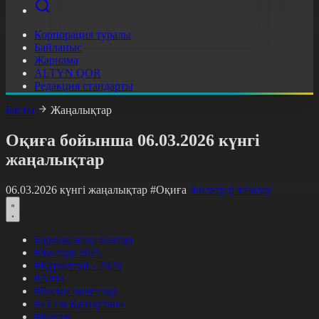
Корпорация туралы
Байланыс
Жарнама
ALTYN QOR
Редакция стандарты
Басты
Жаңалықтар
Оқиға бойынша 06.03.2026 күнгі
жаңалықтар
06.03.2026 күнгі жаңалықтар
#Оқиға
Фильтрді тазалау
Барлық жаңалықтар
#Жолдау 2025
#Құрылтай - 2026
#Апта
#Ресми оқиғалар
#«Таза Қазақстан»
#Қоғам