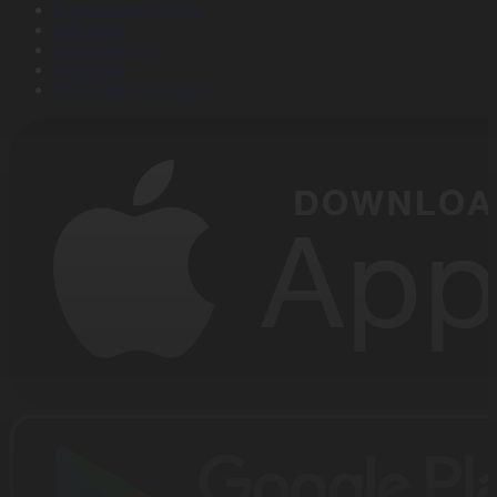
Корпорация туралы
Байланыс
Дистрибуция
Жарнама
Редакция стандарты