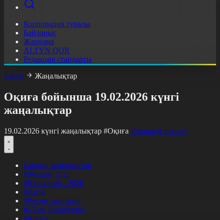
Корпорация туралы
Байланыс
Жарнама
ALTYN QOR
Редакция стандарты
Басты
Жаңалықтар
Оқиға бойынша 19.02.2026 күнгі
жаңалықтар
19.02.2026 күнгі жаңалықтар
#Оқиға
Фильтрді тазалау
Барлық жаңалықтар
#Жолдау 2025
#Құрылтай - 2026
#Апта
#Ресми оқиғалар
#«Таза Қазақстан»
#Қоғам