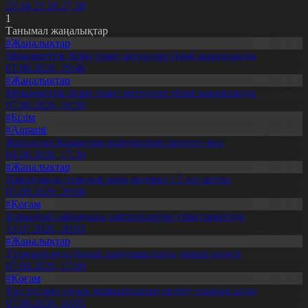
23
24
25
26
27
28
1
Танымал жаңалықтар
#Жаңалықтар
Мемлекеттік білім грант иегерлері тізімі жарияланды
07.08.2026, 19:46
#Жаңалықтар
Мемлекеттік білім грант иегерлері тізімі жарияланды
07.08.2026, 16:50
#Білім
#Aqparat
Жапондар Қазақстан өсімдіктерін зерттеп жүр
04.08.2026, 17:30
#Жаңалықтар
Павлодарда отандық өнім өндірісі 1,5 есе артты
05.08.2026, 20:06
#Қоғам
Құрылтай сайлауына үміткерлердің тізімі бекітілді
13.07.2026, 20:03
#Жаңалықтар
Түпқарағанда балық шаруашылығы дамып келеді
07.08.2026, 17:09
#Қоғам
Құс еті мен тауық жұмыртқасын өндіру қарқын алды
07.08.2026, 10:05