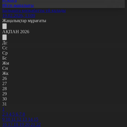
#Оқиға
#Күн жаңалығы
Балқашта көпқабатты үй құлады
19.02.2026, 13:09
Жаңалықтар мұрағаты
АҚПАН 2026
Дс
Сс
Ср
Бс
Жм
Сн
Жк
26
27
28
29
30
31
1
2
3
4
5
6
7
8
9
10
11
12
13
14
15
16
17
18
19
20
21
22