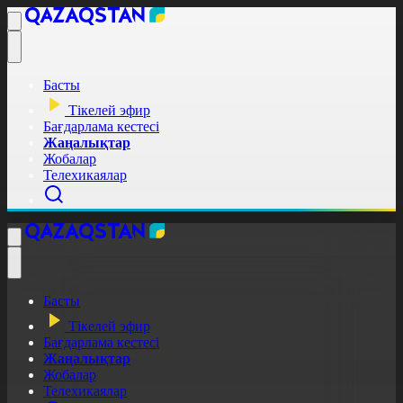
Басты
Тікелей эфир
Бағдарлама кестесі
Жаңалықтар
Жобалар
Телехикаялар
Басты
Тікелей эфир
Бағдарлама кестесі
Жаңалықтар
Жобалар
Телехикаялар