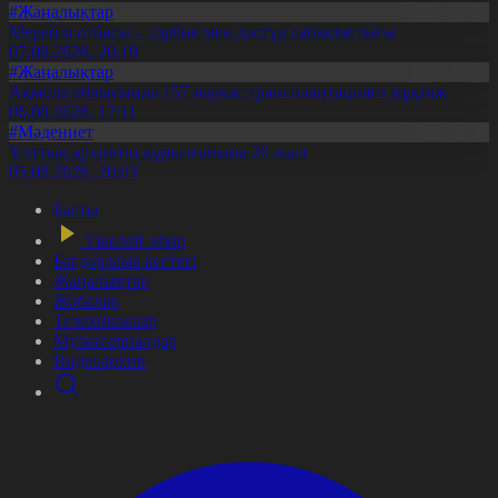
#Жаңалықтар
Мерейлі отбасы – тәрбие мен дәстүр сабақтастығы
07.08.2026, 20:19
#Жаңалықтар
Ақмола облысында 157 науқас трансплантацияға мұқтаж
06.08.2026, 17:11
#Мәдениет
Ұлттық архивтің құрылғанына 20 жыл
05.08.2026, 20:03
Басты
Тікелей эфир
Бағдарлама кестесі
Жаңалықтар
Жобалар
Телехикаялар
Мультсериалдар
Видеоархив