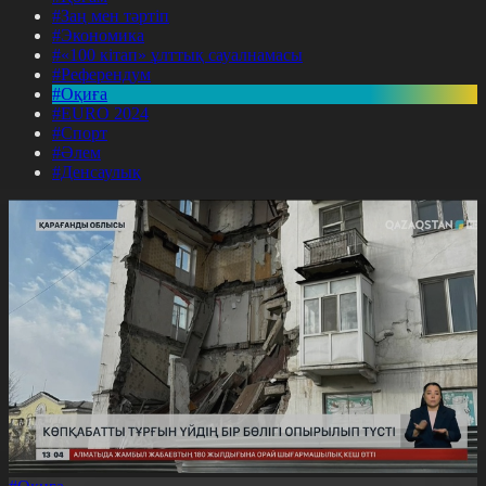
#Заң мен тәртіп
#Экономика
#«100 кітап» ұлттық сауалнамасы
#Референдум
#Оқиға
#EURO 2024
#Спорт
#Әлем
#Денсаулық