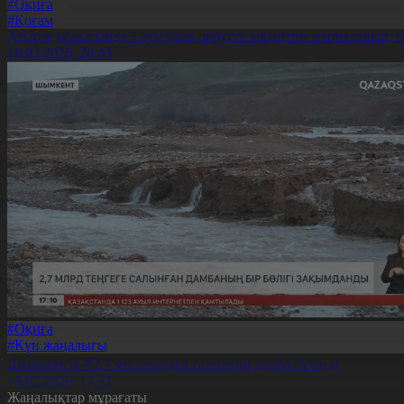
#Оқиға
#Қоғам
Атырау облысында 5 ауылдық округте карантин жарияланып, е
16.02.2026, 20:43
#Оқиға
#Күн жаңалығы
Шымкентте ₸2,7 миллиардқа салынған дамба бүлінді
16.02.2026, 17:32
Жаңалықтар мұрағаты