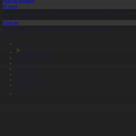
#Басты ақпарат
#Спорт
«Болашақ ойындары – 2026» халықаралық турнирі басталды
30.07.2026, 10:01
#Қоғам
Құс еті мен тауық жұмыртқасын өндіру қарқын алды
07.08.2026, 10:05
Басты
Тікелей эфир
Бағдарлама кестесі
Жаңалықтар
Жобалар
Телехикаялар
Мультсериалдар
Видеоархив