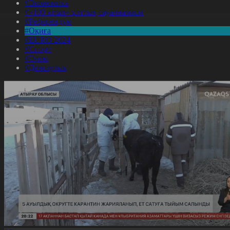
#Экономика
#«100 кітап» ұлттық сауалнамасы
#Референдум
#Оқиға
#EURO 2024
#Спорт
#Әлем
#Денсаулық