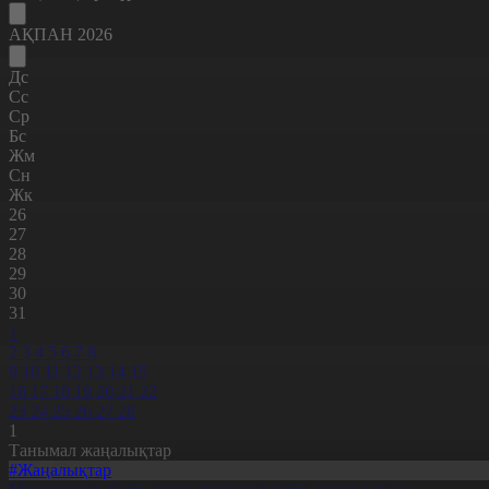
АҚПАН 2026
Дс
Сс
Ср
Бс
Жм
Сн
Жк
26
27
28
29
30
31
1
2
3
4
5
6
7
8
9
10
11
12
13
14
15
16
17
18
19
20
21
22
23
24
25
26
27
28
1
Танымал жаңалықтар
#Жаңалықтар