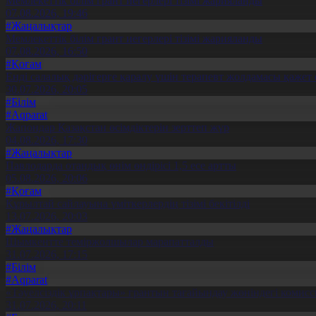
Мемлекеттік білім грант иегерлері тізімі жарияланды
07.08.2026, 19:46
#Жаңалықтар
Мемлекеттік білім грант иегерлері тізімі жарияланды
07.08.2026, 16:50
#Қоғам
Енді салалық дәрігерге қаралу үшін терапевт жолдамасы қажет 
30.07.2026, 20:05
#Білім
#Aqparat
Жапондар Қазақстан өсімдіктерін зерттеп жүр
04.08.2026, 17:30
#Жаңалықтар
Павлодарда отандық өнім өндірісі 1,5 есе артты
05.08.2026, 20:06
#Қоғам
Құрылтай сайлауына үміткерлердің тізімі бекітілді
13.07.2026, 20:03
#Жаңалықтар
Шымкентте теміржолшылар марапатталды
31.07.2026, 17:15
#Білім
#Aqparat
«Тәуелсіздік ұрпақтары» грантын тағайындау жөніндегі коми
31.07.2026, 20:11