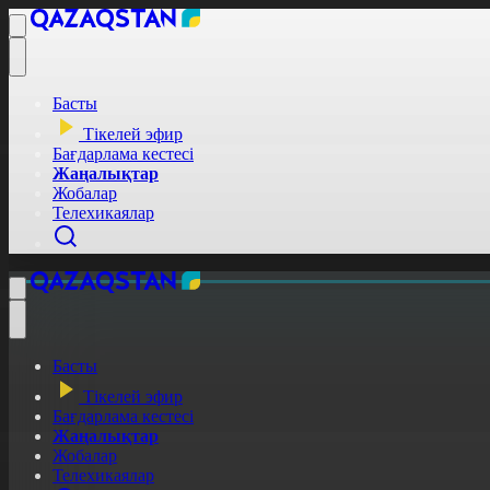
Басты
Тікелей эфир
Бағдарлама кестесі
Жаңалықтар
Жобалар
Телехикаялар
Басты
Тікелей эфир
Бағдарлама кестесі
Жаңалықтар
Жобалар
Телехикаялар