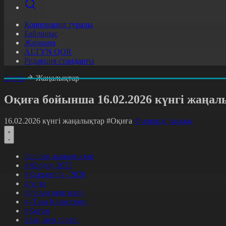
Корпорация туралы
Байланыс
Жарнама
ALTYN QOR
Редакция стандарты
Басты
Жаңалықтар
Оқиға бойынша 16.02.2026 күнгі жаңал
16.02.2026 күнгі жаңалықтар
#Оқиға
Фильтрді тазалау
Барлық жаңалықтар
#Жолдау 2025
#Құрылтай - 2026
#Апта
#Ресми оқиғалар
#«Таза Қазақстан»
#Қоғам
#Заң мен тәртіп