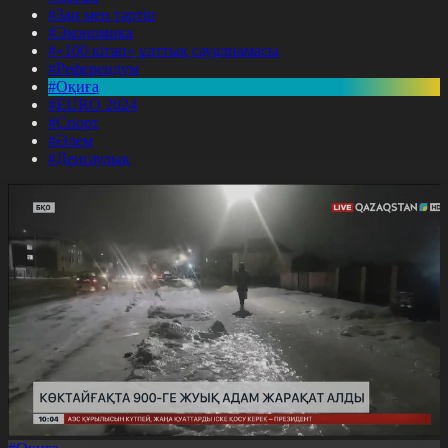
#Заң мен тәртіп
#Экономика
#«100 кітап» ұлттық сауалнамасы
#Референдум
#Оқиға
#EURO 2024
#Спорт
#Әлем
#Денсаулық