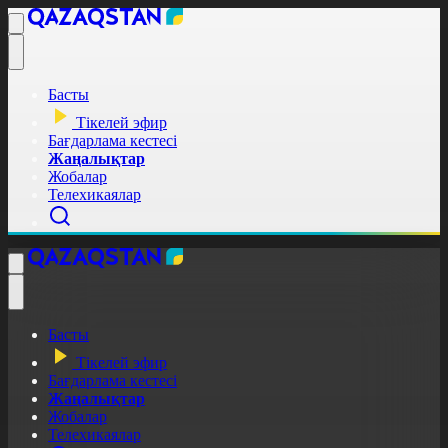
Басты
Тікелей эфир
Бағдарлама кестесі
Жаңалықтар
Жобалар
Телехикаялар
Басты
Тікелей эфир
Бағдарлама кестесі
Жаңалықтар
Жобалар
Телехикаялар