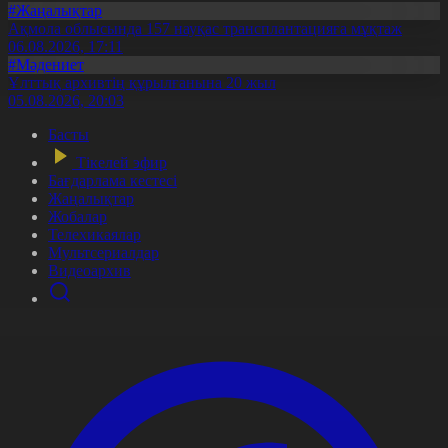
#Жаңалықтар
Ақмола облысында 157 науқас трансплантацияға мұқтаж
06.08.2026, 17:11
#Мәдениет
Ұлттық архивтің құрылғанына 20 жыл
05.08.2026, 20:03
Басты
Тікелей эфир
Бағдарлама кестесі
Жаңалықтар
Жобалар
Телехикаялар
Мультсериалдар
Видеоархив