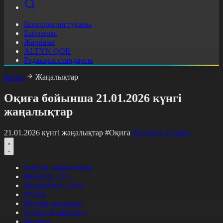
Корпорация туралы
Байланыс
Жарнама
ALTYN QOR
Редакция стандарты
Басты
Жаңалықтар
Оқиға бойынша 21.01.2026 күнгі
жаңалықтар
21.01.2026 күнгі жаңалықтар
#Оқиға
Фильтрді тазалау
Барлық жаңалықтар
#Жолдау 2025
#Құрылтай - 2026
#Апта
#Ресми оқиғалар
#«Таза Қазақстан»
#Қоғам