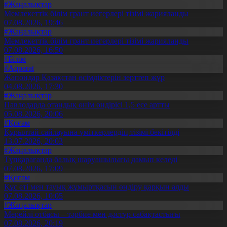
#Жаңалықтар
Мемлекеттік білім грант иегерлері тізімі жарияланды
07.08.2026, 19:46
#Жаңалықтар
Мемлекеттік білім грант иегерлері тізімі жарияланды
07.08.2026, 16:50
#Білім
#Aqparat
Жапондар Қазақстан өсімдіктерін зерттеп жүр
04.08.2026, 17:30
#Жаңалықтар
Павлодарда отандық өнім өндірісі 1,5 есе артты
05.08.2026, 20:06
#Қоғам
Құрылтай сайлауына үміткерлердің тізімі бекітілді
13.07.2026, 20:03
#Жаңалықтар
Түпқарағанда балық шаруашылығы дамып келеді
07.08.2026, 17:09
#Қоғам
Құс еті мен тауық жұмыртқасын өндіру қарқын алды
07.08.2026, 10:05
#Жаңалықтар
Мерейлі отбасы – тәрбие мен дәстүр сабақтастығы
07.08.2026, 20:19