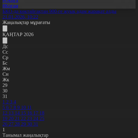
#Оқиға
#Қоғам
БҚО-да көктайғақтан 900-ге жуық адам жарақат алды
21.01.2026, 10:22
Жаңалықтар мұрағаты
ҚАҢТАР 2026
Дс
Сс
Ср
Бс
Жм
Сн
Жк
29
30
31
1
2
3
4
5
6
7
8
9
10
11
12
13
14
15
16
17
18
19
20
21
22
23
24
25
26
27
28
29
30
31
1
Танымал жаңалықтар