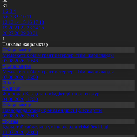
30
31
1
2
3
4
5
6
7
8
9
10
11
12
13
14
15
16
17
18
19
20
21
22
23
24
25
26
27
28
29
30
31
1
Танымал жаңалықтар
#Жаңалықтар
Мемлекеттік білім грант иегерлері тізімі жарияланды
07.08.2026, 19:46
#Жаңалықтар
Мемлекеттік білім грант иегерлері тізімі жарияланды
07.08.2026, 16:50
#Білім
#Aqparat
Жапондар Қазақстан өсімдіктерін зерттеп жүр
04.08.2026, 17:30
#Жаңалықтар
Павлодарда отандық өнім өндірісі 1,5 есе артты
05.08.2026, 20:06
#Қоғам
Құрылтай сайлауына үміткерлердің тізімі бекітілді
13.07.2026, 20:03