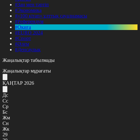
#Заң мен тәртіп
#Экономика
#«100 кітап» ұлттық сауалнамасы
#Референдум
#Оқиға
#EURO 2024
#Спорт
#Әлем
#Денсаулық
Жаңалықтар табылмады
Жаңалықтар мұрағаты
ҚАҢТАР 2026
Дс
Сс
Ср
Бс
Жм
Сн
Жк
29