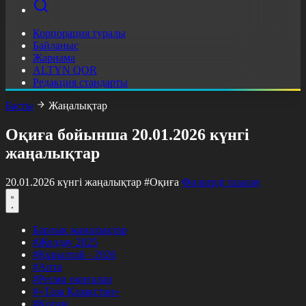
Корпорация туралы
Байланыс
Жарнама
ALTYN QOR
Редакция стандарты
Басты
Жаңалықтар
Оқиға бойынша 20.01.2026 күнгі
жаңалықтар
20.01.2026 күнгі жаңалықтар
#Оқиға
Фильтрді тазалау
Барлық жаңалықтар
#Жолдау 2025
#Құрылтай - 2026
#Апта
#Ресми оқиғалар
#«Таза Қазақстан»
#Қоғам