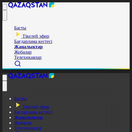
Басты
Тікелей эфир
Бағдарлама кестесі
Жаңалықтар
Жобалар
Телехикаялар
Басты
Тікелей эфир
Бағдарлама кестесі
Жаңалықтар
Жобалар
Телехикаялар