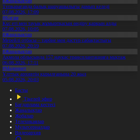
#Жаңалықтар
Түпқарағанда балық шаруашылығы дамып келеді
07.08.2026, 17:09
#Қоғам
Құс еті мен тауық жұмыртқасын өндіру қарқын алды
07.08.2026, 10:05
#Жаңалықтар
Мерейлі отбасы – тәрбие мен дәстүр сабақтастығы
07.08.2026, 20:19
#Жаңалықтар
Ақмола облысында 157 науқас трансплантацияға мұқтаж
06.08.2026, 17:11
#Мәдениет
Ұлттық архивтің құрылғанына 20 жыл
05.08.2026, 20:03
Басты
Тікелей эфир
Бағдарлама кестесі
Жаңалықтар
Жобалар
Телехикаялар
Мультсериалдар
Видеоархив