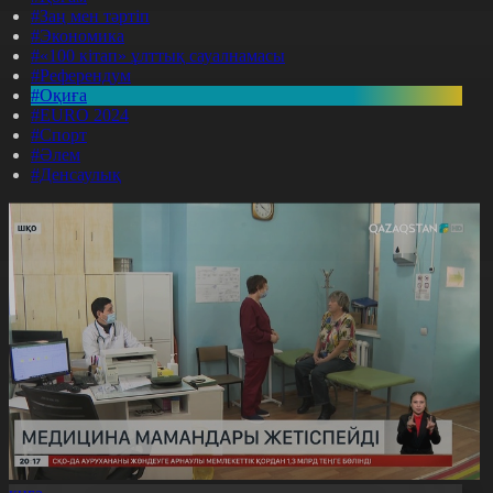
#Заң мен тәртіп
#Экономика
#«100 кітап» ұлттық сауалнамасы
#Референдум
#Оқиға
#EURO 2024
#Спорт
#Әлем
#Денсаулық