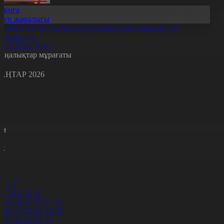
Оқиға
Күн жаңалығы
ҚО-да жолда қалған жолаушылар мен балықшылар
ұтқарылды
8.01.2026, 10:03
аңалықтар мұрағаты
АҢТАР 2026
с
с
р
с
м
н
к
9
0
1
2
3
4
6
7
8
9
10
11
2
13
14
15
16
17
18
9
20
21
22
23
24
25
6
27
28
29
30
31