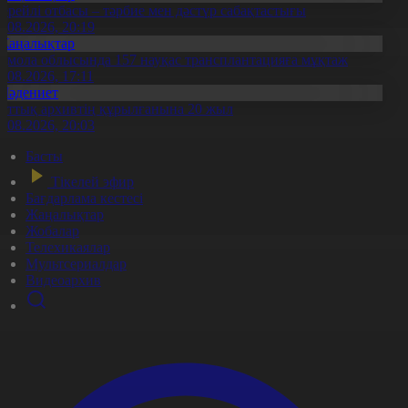
ерейлі отбасы – тәрбие мен дәстүр сабақтастығы
7.08.2026, 20:19
Жаңалықтар
қмола облысында 157 науқас трансплантацияға мұқтаж
6.08.2026, 17:11
Мәдениет
лттық архивтің құрылғанына 20 жыл
5.08.2026, 20:03
Басты
Тікелей эфир
Бағдарлама кестесі
Жаңалықтар
Жобалар
Телехикаялар
Мультсериалдар
Видеоархив