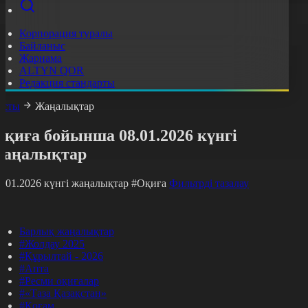
Корпорация туралы
Байланыс
Жарнама
ALTYN QOR
Редакция стандарты
асты
Жаңалықтар
қиға бойынша 08.01.2026 күнгі
жаңалықтар
8.01.2026 күнгі жаңалықтар
#Оқиға
Фильтрді тазалау
Барлық жаңалықтар
#Жолдау 2025
#Құрылтай - 2026
#Апта
#Ресми оқиғалар
#«Таза Қазақстан»
#Қоғам