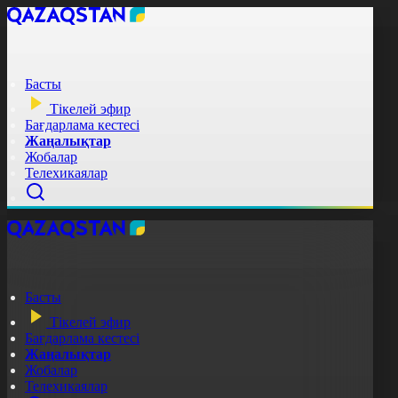
Басты
Тікелей эфир
Бағдарлама кестесі
Жаңалықтар
Жобалар
Телехикаялар
Басты
Тікелей эфир
Бағдарлама кестесі
Жаңалықтар
Жобалар
Телехикаялар