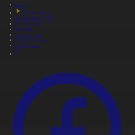
Басты
Тікелей эфир
Бағдарлама кестесі
Жаңалықтар
Жобалар
Телехикаялар
Мультсериалдар
Видеоархив