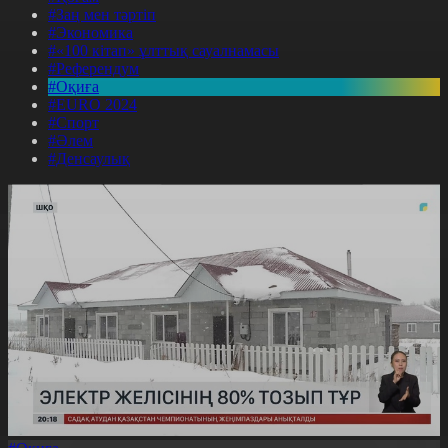
#Заң мен тәртіп
#Экономика
#«100 кітап» ұлттық сауалнамасы
#Референдум
#Оқиға
#EURO 2024
#Спорт
#Әлем
#Денсаулық