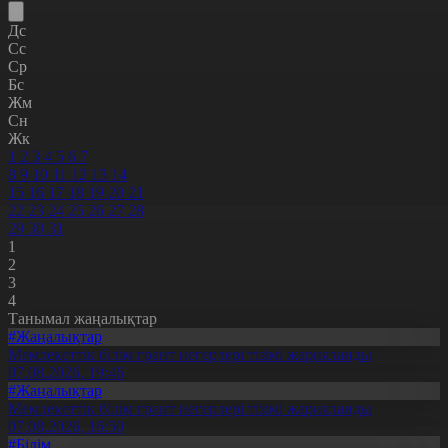
Дс
Сс
Ср
Бс
Жм
Сн
Жк
1
2
3
4
5
6
7
8
9
10
11
12
13
14
15
16
17
18
19
20
21
22
23
24
25
26
27
28
29
30
31
1
2
3
4
Танымал жаңалықтар
#Жаңалықтар
Мемлекеттік білім грант иегерлері тізімі жарияланды
07.08.2026, 19:46
#Жаңалықтар
Мемлекеттік білім грант иегерлері тізімі жарияланды
07.08.2026, 16:50
#Білім