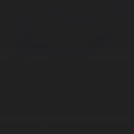
Корпорация туралы
Байланыс
Дистрибуция
Жарнама
Редакция стандарты