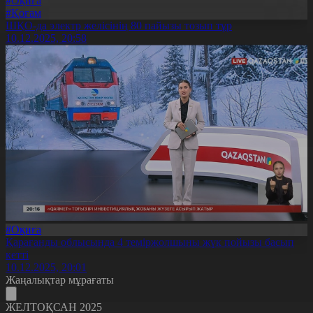
#Оқиға
#Қоғам
ШҚО-да электр желісінің 80 пайызы тозып тұр
10.12.2025, 20:58
#Оқиға
Қарағанды облысында 4 теміржолшыны жүк пойызы басып
кетті
10.12.2025, 20:01
Жаңалықтар мұрағаты
ЖЕЛТОҚСАН 2025