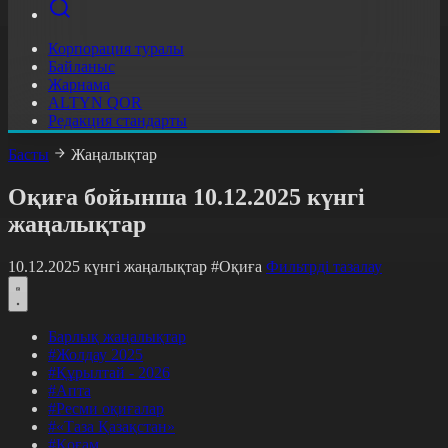
Корпорация туралы
Байланыс
Жарнама
ALTYN QOR
Редакция стандарты
Басты
Жаңалықтар
Оқиға бойынша 10.12.2025 күнгі
жаңалықтар
10.12.2025 күнгі жаңалықтар
#Оқиға
Фильтрді тазалау
Барлық жаңалықтар
#Жолдау 2025
#Құрылтай - 2026
#Апта
#Ресми оқиғалар
#«Таза Қазақстан»
#Қоғам