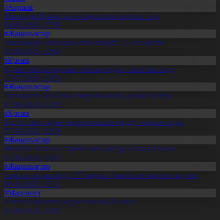
#Aqparat
Жапондар Қазақстан өсімдіктерін зерттеп жүр
04.08.2026, 17:30
#Жаңалықтар
Павлодарда отандық өнім өндірісі 1,5 есе артты
05.08.2026, 20:06
#Қоғам
Құрылтай сайлауына үміткерлердің тізімі бекітілді
13.07.2026, 20:03
#Жаңалықтар
Түпқарағанда балық шаруашылығы дамып келеді
07.08.2026, 17:09
#Қоғам
Құс еті мен тауық жұмыртқасын өндіру қарқын алды
07.08.2026, 10:05
#Жаңалықтар
Мерейлі отбасы – тәрбие мен дәстүр сабақтастығы
07.08.2026, 20:19
#Жаңалықтар
Ақмола облысында 157 науқас трансплантацияға мұқтаж
06.08.2026, 17:11
#Мәдениет
Ұлттық архивтің құрылғанына 20 жыл
05.08.2026, 20:03