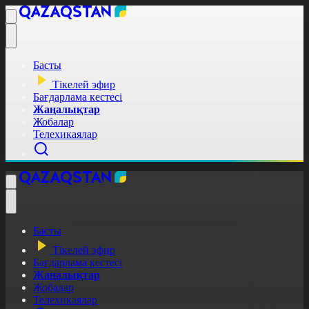
Басты
Тікелей эфир
Бағдарлама кестесі
Жаңалықтар
Жобалар
Телехикаялар
Басты
Тікелей эфир
Бағдарлама кестесі
Жаңалықтар
Жобалар
Телехикаялар