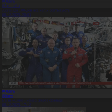
#Оқиға
#Ауа райы
Астанада 100-ден аса көлік соқтығысты
08.12.2025, 20:03
#Оқиға
#Әлем
Бүгін «Союз» кемесі жерге оралады
08.12.2025, 17:12