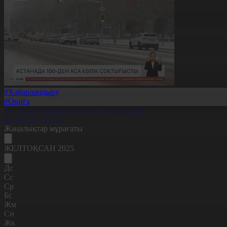
#Хабарландыру
#Оқиға
Астанада жүзден аса көлік соқтығысқан
08.12.2025, 17:00
Жаңалықтар мұрағаты
ЖЕЛТОҚСАН 2025
Дс
Сс
Ср
Бс
Жм
Сн
Жк