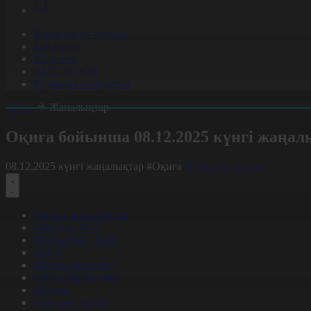
Корпорация туралы
Байланыс
Жарнама
ALTYN QOR
Редакция стандарты
Басты
Жаңалықтар
Оқиға бойынша 08.12.2025 күнгі жаңал
08.12.2025 күнгі жаңалықтар
#Оқиға
Фильтрді тазалау
Барлық жаңалықтар
#Жолдау 2025
#Құрылтай - 2026
#Апта
#Ресми оқиғалар
#«Таза Қазақстан»
#Қоғам
#Заң мен тәртіп