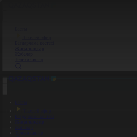
Басты
Тікелей эфир
Бағдарлама кестесі
Жаңалықтар
Жобалар
Телехикаялар
Басты
Тікелей эфир
Бағдарлама кестесі
Жаңалықтар
Жобалар
Телехикаялар