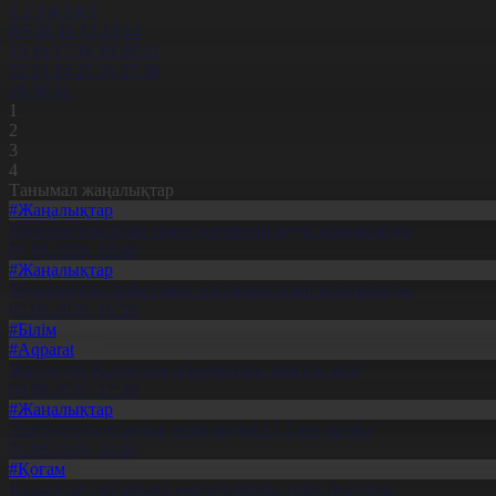
1
2
3
4
5
6
7
8
9
10
11
12
13
14
15
16
17
18
19
20
21
22
23
24
25
26
27
28
29
30
31
1
2
3
4
Танымал жаңалықтар
#Жаңалықтар
Мемлекеттік білім грант иегерлері тізімі жарияланды
07.08.2026, 19:46
#Жаңалықтар
Мемлекеттік білім грант иегерлері тізімі жарияланды
07.08.2026, 16:50
#Білім
#Aqparat
Жапондар Қазақстан өсімдіктерін зерттеп жүр
04.08.2026, 17:30
#Жаңалықтар
Павлодарда отандық өнім өндірісі 1,5 есе артты
05.08.2026, 20:06
#Қоғам
Құрылтай сайлауына үміткерлердің тізімі бекітілді