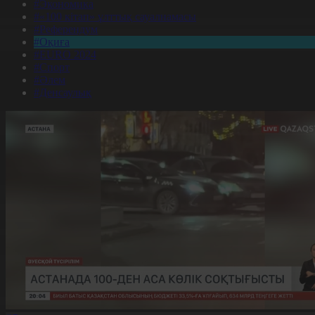
#Экономика
#«100 кітап» ұлттық сауалнамасы
#Референдум
#Оқиға
#EURO 2024
#Спорт
#Әлем
#Денсаулық