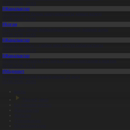
13.07.2026, 20:03
#Жаңалықтар
Түпқарағанда балық шаруашылығы дамып келеді
07.08.2026, 17:09
#Қоғам
Құс еті мен тауық жұмыртқасын өндіру қарқын алды
07.08.2026, 10:05
#Жаңалықтар
Мерейлі отбасы – тәрбие мен дәстүр сабақтастығы
07.08.2026, 20:19
#Жаңалықтар
Ақмола облысында 157 науқас трансплантацияға мұқтаж
06.08.2026, 17:11
#Мәдениет
Ұлттық архивтің құрылғанына 20 жыл
05.08.2026, 20:03
Басты
Тікелей эфир
Бағдарлама кестесі
Жаңалықтар
Жобалар
Телехикаялар
Мультсериалдар