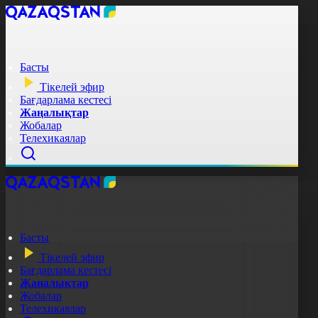
Басты
Тікелей эфир
Бағдарлама кестесі
Жаңалықтар
Жобалар
Телехикаялар
Басты
Тікелей эфир
Бағдарлама кестесі
Жаңалықтар
Жобалар
Телехикаялар