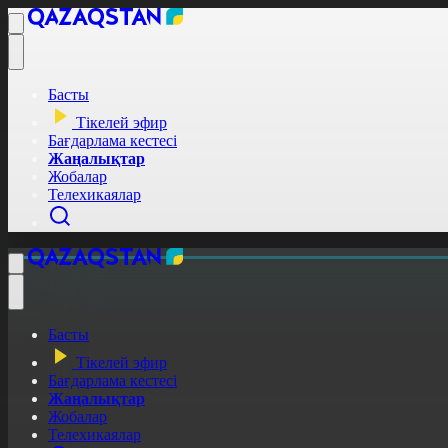
Басты
Тікелей эфир
Бағдарлама кестесі
Жаңалықтар
Жобалар
Телехикаялар
Басты
Тікелей эфир
Бағдарлама кестесі
Жаңалықтар
Жобалар
Телехикаялар