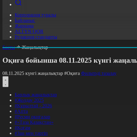
Корпорация туралы
Байланыс
Жарнама
ALTYN QOR
Редакция стандарты
Басты
Жаңалықтар
Оқиға бойынша 08.11.2025 күнгі жаңал
08.11.2025 күнгі жаңалықтар
#Оқиға
Фильтрді тазалау
Барлық жаңалықтар
#Жолдау 2025
#Құрылтай - 2026
#Апта
#Ресми оқиғалар
#«Таза Қазақстан»
#Қоғам
#Заң мен тәртіп