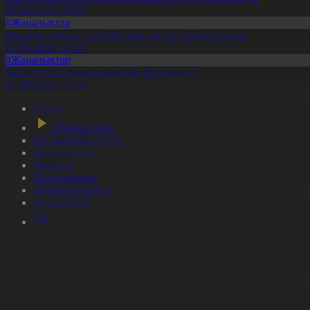
07.08.2026, 10:05
#Жаңалықтар
Мерейлі отбасы – тәрбие мен дәстүр сабақтастығы
07.08.2026, 20:19
#Жаңалықтар
БҚО-да спорттық-құқықтық форум өтті
07.08.2026, 17:14
Басты
Тікелей эфир
Бағдарлама кестесі
Жаңалықтар
Жобалар
Телехикаялар
Мультсериалдар
Видеоархив