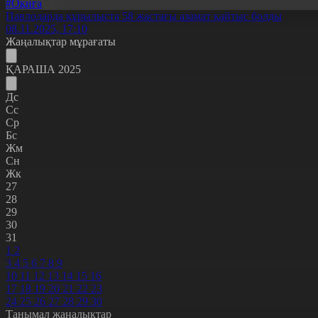
#Оқиға
Павлодарда құрылыста 58 жастағы азамат қайтыс болды
08.11.2025, 17:10
Жаңалықтар мұрағаты
ҚАРАША 2025
Дс
Сс
Ср
Бс
Жм
Сн
Жк
27
28
29
30
31
1
2
3
4
5
6
7
8
9
10
11
12
13
14
15
16
17
18
19
20
21
22
23
24
25
26
27
28
29
30
Танымал жаңалықтар