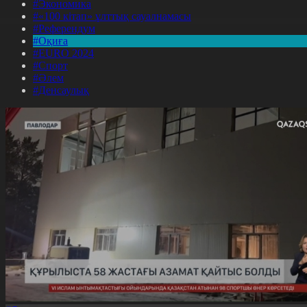
#Экономика
#«100 кітап» ұлттық сауалнамасы
#Референдум
#Оқиға
#EURO 2024
#Спорт
#Әлем
#Денсаулық