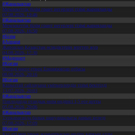
#Жаңалықтар
Мемлекеттік білім грант иегерлері тізімі жарияланды
07.08.2026, 19:46
#Жаңалықтар
Мемлекеттік білім грант иегерлері тізімі жарияланды
07.08.2026, 16:50
#Білім
#Aqparat
Жапондар Қазақстан өсімдіктерін зерттеп жүр
04.08.2026, 17:30
#Мәдениет
#Қоғам
Өнерді өнеге еткен Ерниязовтар отбасы
08.08.2026, 20:16
#Қоғам
Құрылтай сайлауына үміткерлердің тізімі бекітілді
13.07.2026, 20:03
#Жаңалықтар
Павлодарда отандық өнім өндірісі 1,5 есе артты
05.08.2026, 20:06
#Жаңалықтар
Түпқарағанда балық шаруашылығы дамып келеді
07.08.2026, 17:09
#Қоғам
Құс еті мен тауық жұмыртқасын өндіру қарқын алды